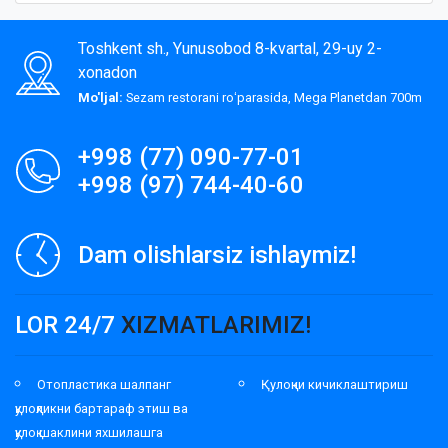
Toshkent sh., Yunusobod 8-kvartal, 29-uy 2-
xonadon
Mo'ljal:
Sezam restorani roʻparasida, Mega Planetdan 700m
+998 (77) 090-77-01
+998 (97) 744-40-60
Dam olishlarsiz ishlaymiz!
LOR 24/7
XIZMATLARIMIZ!
Отопластика шалпанг
Қулоқни кичиклаштириш
қулоқликни бартараф этиш ва
қулоқ шаклини яхшилашга