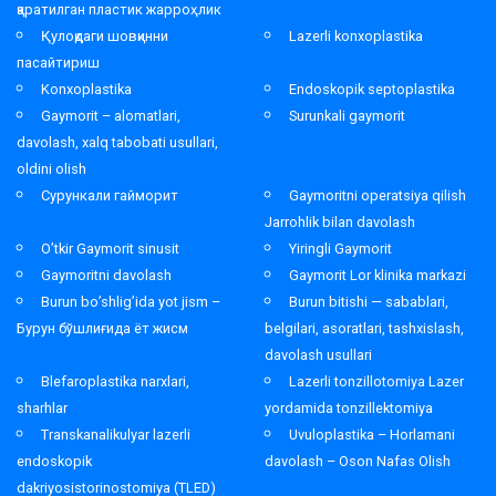
қаратилган пластик жарроҳлик
Қулоқдаги шовқинни
Lazerli konxoplastika
пасайтириш
Konxoplastika
Endoskopik septoplastika
Gaymorit – alomatlari,
Surunkali gaymorit
davolash, xalq tabobati usullari,
oldini olish
Сурункали гайморит
Gaymoritni operatsiya qilish
Jarrohlik bilan davolash
O’tkir Gaymorit sinusit
Yiringli Gaymorit
Gaymoritni davolash
Gaymorit Lor klinika markazi
Burun bo’shlig’ida yot jism –
Burun bitishi — sabablari,
Бурун бўшлиғида ёт жисм
belgilari, asoratlari, tashxislash,
davolash usullari
Blefaroplastika narxlari,
Lazerli tonzillotomiya Lazer
sharhlar
yordamida tonzillektomiya
Transkanalikulyar lazerli
Uvuloplastika – Horlamani
endoskopik
davolash – Oson Nafas Olish
dakriyosistorinostomiya (TLED)