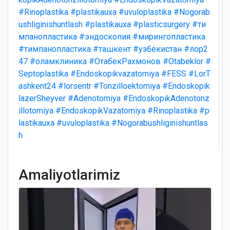
#Rinoplastika
#plastikauxa
#uvuloplastika
#Nogorab
ushliginishuntlash
#plastikauxa
#plasticsurgery
#ти
мпанопластика
#эндоскопия
#мирингопластика
#тимпанопластика
#ташкент
#узбекистан
#лор2
47
#оламклиника
#ОтабекРахмонов
#Otabeklor
#
Septoplastika
#Endoskopikvazatomiya
#FESS
#LorT
ashkent24
#lorsentr
#Tonzilloektomiya
#Endoskopik
lazerSheyver
#Adenotomiya
#EndoskopikAdenotonz
illotomiya
#EndoskopikVazatomiya
#Rinoplastika
#p
lastikauxa
#uvuloplastika
#Nogorabushliginishuntlas
h
Amaliyotlarimiz