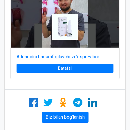
Adenoidni bartaraf qiluvchi zo’r sprey bor.
Batafsil
Biz bilan bog'lanish