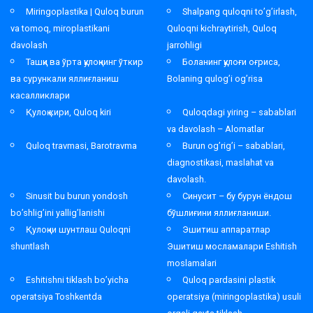
Miringoplastika | Quloq burun
Shalpang quloqni to’g’irlash,
va tomoq, miroplastikani
Quloqni kichraytirish, Quloq
davolash
jarrohligi
Ташқи ва ўрта қулоқнинг ўткир
Боланинг қулоғи оғриса,
ва сурункали яллиғланиш
Bolaning qulog’i og’risa
касалликлари
Қулоқ кири, Quloq kiri
Quloqdagi yiring – sabablari
va davolash – Alomatlar
Quloq travmasi, Barotravma
Burun og’rig’i – sabablari,
diagnostikasi, maslahat va
davolash.
Sinusit bu burun yondosh
Синусит – бу бурун ёндош
bo’shlig’ini yallig’lanishi
бўшлиғини яллиғланиши.
Қулоқни шунтлаш Quloqni
Эшитиш аппаратлар
shuntlash
Эшитиш мосламалари Eshitish
moslamalari
Eshitishni tiklash bo’yicha
Quloq pardasini plastik
operatsiya Toshkentda
operatsiya (miringoplastika) usuli