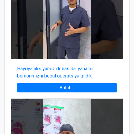
Hayriya aksiyamiz doirasida, yana bir
bemorimizni bepul operatsiya qildik.
Batafsil