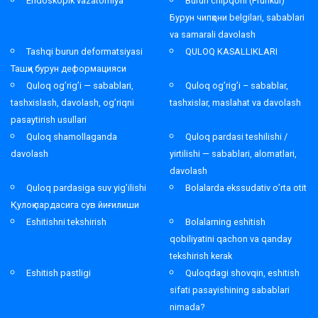
Endoskopik vazatomiya
Burun chipqoni (Frunkul)
Бурун чипқони belgilari, sabablari
va samarali davolash
Tashqi burun deformatsiyasi
QULOQ KASALLIKLARI
Ташқи бурун деформацияси
Quloq og’rig’i — sabablari,
Quloq og’rig’i – sabablar,
tashxislash, davolash, og’riqni
tashxislar, maslahat va davolash
pasaytirish usullari
Quloq shamollaganda
Quloq pardasi teshilishi /
davolash
yirtilishi — sabablari, alomatlari,
davolash
Quloq pardasiga suv yig’ilishi
Bolalarda ekssudativ o’rta otit
Қулоқ пардасига сув йиғилиши
Eshitishni tekshirish
Bolalarning eshitish
qobiliyatini qachon va qanday
tekshirish kerak
Eshitish pastligi
Quloqdagi shovqin, eshitish
sifati pasayishining sabablari
nimada?