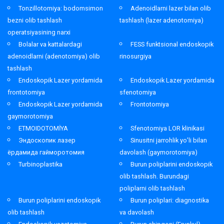
Tonzillotomiya: bodomsimon
Adenoidlarni lazer bilan olib
bezni olib tashlash
tashlash (lazer adenotomiya)
operatsiyasining narxi
Bolalar va kattalardagi
FESS funktsional endoskopik
adenoidlarni (adenotomiya) olib
rinosurgiya
tashlash
Endoskopik Lazer yordamida
Endoskopik Lazer yordamida
frontotomiya
sfenotomiya
Endoskopik Lazer yordamida
Frontotomiya
gaymorotomiya
ETMOIDOTOMİYA
Sfenotomiya LOR klinikasi
Эндоскопик лазер
Sinusitni jarrohlik yo’li bilan
ёрдамида гайморотомия
davolash (gaymorotomiya)
Turbinoplastika
Burun poliplarini endoskopik
olib tashlash. Burundagi
poliplarni olib tashlash
Burun poliplarini endoskopik
Burun poliplari: diagnostika
olib tashlash
va davolash