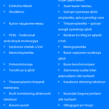
orqali qayta tiklash
Eshitishni tiklash
Эшитишни тиклаш
Otoskleroz
Quloqni operasiya qilish,
otoplastika, quloq jarrohligi narxi
Қулок пардасини ямаш
Timpanoplastika – quloqni
xirurgik operatsiya qilish
FESS – funktsional
Baraban bo’shlig’ini aylanib
endoskopik rinohirurgiya
o’tish
Eardrumni chetlab o’tish
Meringoplastika
Mastoidoplastika
Burun septumini rezektsiya
qilish
Polisinototomiya
Burun konchotomiyasi
Tonzilni yo’q qilish
Zamonaviy usullar bilan
adenoidlarni olib tashlash
Timpanoplastisi timpanik
Kasalxona skrinning tekshiruvi
membrana
Bosh tomirlarining ultratovush
Burundan begona jismlarni
tekshiruvi
olib tashlash
Burunni yuvish
Oltingugurt po’chog’i.