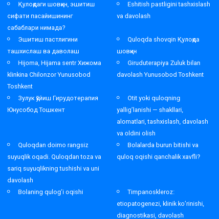
Қулоқдаги шовқин, эшитиш
Eshitish pastligini tashxislash
сифати пасайишининг
va davolash
сабаблари нимада?
Эшитиш пастлигини
Quloqda shovqin Қулоқда
ташхислаш ва даволаш
шовқин
Hijoma, Hijama sentr Хижома
Giruduterapiya Zuluk bilan
klinkina Chilonzor Yunusobod
davolash Yunusobod Toshkent
Toshkent
Зулук қўйиш Гирудотерапия
Otit yoki quloqning
Юнусобод Тошкент
yallig’lanishi — shakllari,
alomatlari, tashxislash, davolash
va oldini olish
Quloqdan doimo rangsiz
Bolalarda burun bitishi va
suyuqlik oqadi. Quloqdan toza va
quloq oqishi qanchalik xavfli?
sariq suyuqlikning tushishi va uni
davolash
Bolaning qulog’i oqishi
Timpanoskleroz:
etiopatogenezi, klinik ko’rinishi,
diagnostikasi, davolash