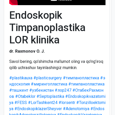
Endoskopik
Timpanoplastika
LOR klinika
dr. Raxmonov O. J.
Savol bering, qo’shimcha ma’lumot oling va qo’ng’iroq
qilib uchrashuv tayinlashingiz mumkin.
#plastikauxa
#plasticsurgery
#тимпанопластика
#э
ндоскопия
#мирингопластика
#тимпанопластика
#ташкент
#узбекистан
#лор247
#ОтабекРахмон
ов
#Otabeklor
#Septoplastika
#Endoskopikvazatomi
ya
#FESS
#LorTashkent24
#lorsentr
#Tonzilloektomi
ya
#EndoskopiklazerSheyver
#Adenotomiya
#Endos
kopikAdenotonzillotomiya
#EndoskopikVazatomiya