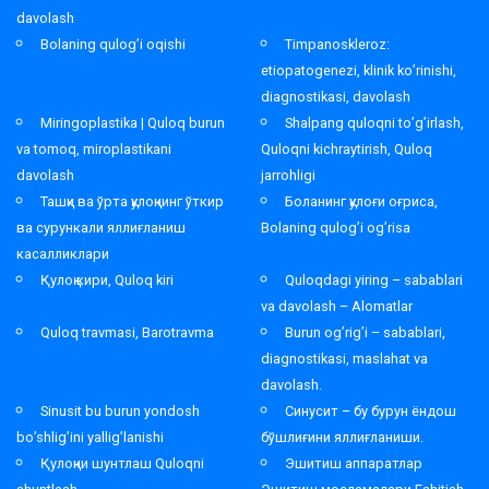
davolash
Bolaning qulog’i oqishi
Timpanoskleroz:
etiopatogenezi, klinik ko’rinishi,
diagnostikasi, davolash
Miringoplastika | Quloq burun
Shalpang quloqni to’g’irlash,
va tomoq, miroplastikani
Quloqni kichraytirish, Quloq
davolash
jarrohligi
Ташқи ва ўрта қулоқнинг ўткир
Боланинг қулоғи оғриса,
ва сурункали яллиғланиш
Bolaning qulog’i og’risa
касалликлари
Қулоқ кири, Quloq kiri
Quloqdagi yiring – sabablari
va davolash – Alomatlar
Quloq travmasi, Barotravma
Burun og’rig’i – sabablari,
diagnostikasi, maslahat va
davolash.
Sinusit bu burun yondosh
Синусит – бу бурун ёндош
bo’shlig’ini yallig’lanishi
бўшлиғини яллиғланиши.
Қулоқни шунтлаш Quloqni
Эшитиш аппаратлар