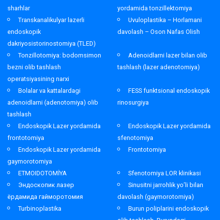
sharhlar
yordamida tonzillektomiya
Transkanalikulyar lazerli
Uvuloplastika – Horlamani
endoskopik
davolash – Oson Nafas Olish
dakriyosistorinostomiya (TLED)
Tonzillotomiya: bodomsimon
Adenoidlarni lazer bilan olib
bezni olib tashlash
tashlash (lazer adenotomiya)
operatsiyasining narxi
Bolalar va kattalardagi
FESS funktsional endoskopik
adenoidlarni (adenotomiya) olib
rinosurgiya
tashlash
Endoskopik Lazer yordamida
Endoskopik Lazer yordamida
frontotomiya
sfenotomiya
Endoskopik Lazer yordamida
Frontotomiya
gaymorotomiya
ETMOIDOTOMİYA
Sfenotomiya LOR klinikasi
Эндоскопик лазер
Sinusitni jarrohlik yo’li bilan
ёрдамида гайморотомия
davolash (gaymorotomiya)
Turbinoplastika
Burun poliplarini endoskopik