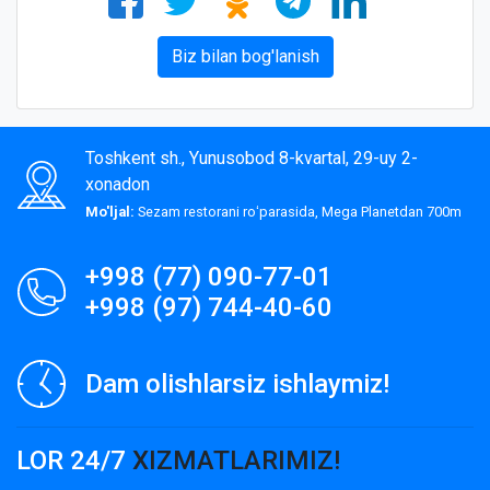
Biz bilan bog'lanish
Toshkent sh., Yunusobod 8-kvartal, 29-uy 2-
xonadon
Mo'ljal:
Sezam restorani roʻparasida, Mega Planetdan 700m
+998 (77) 090-77-01
+998 (97) 744-40-60
Dam olishlarsiz ishlaymiz!
LOR 24/7
XIZMATLARIMIZ!