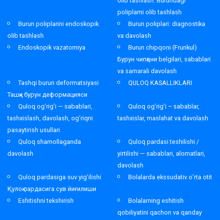
olib tashlash. Burundagi
poliplarni olib tashlash
Burun poliplarini endoskopik
Burun poliplari: diagnostika
olib tashlash
va davolash
Endoskopik vazatomiya
Burun chipqoni (Frunkul)
Бурун чипқони belgilari, sabablari
va samarali davolash
Tashqi burun deformatsiyasi
QULOQ KASALLIKLARI
Ташқи бурун деформацияси
Quloq og’rig’i — sabablari,
Quloq og’rig’i – sabablar,
tashxislash, davolash, og’riqni
tashxislar, maslahat va davolash
pasaytirish usullari
Quloq shamollaganda
Quloq pardasi teshilishi /
davolash
yirtilishi — sabablari, alomatlari,
davolash
Quloq pardasiga suv yig’ilishi
Bolalarda ekssudativ o’rta otit
Қулоқ пардасига сув йиғилиши
Eshitishni tekshirish
Bolalarning eshitish
qobiliyatini qachon va qanday