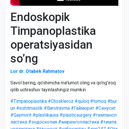
Endoskopik
Timpanoplastika
operatsiyasidan
so’ng
Lor dr. Otabek Rahmatov
Savol bering, qo’shimcha ma’lumot oling va qo’ng’iroq
qilib uchrashuv tayinlashingiz mumkin.
#Timpanoplastika
#Otoskleroz
#quloq
#tomoq
#bur
un
#eshitmaslik
#Barotravma
#Гайморит
#Синусит
#Gaymorit
#plastikauxa
#plasticsurgery
#тимпаноп
ластика
#эндоскопия
#мирингопластика
#тимпа
нопластика
#ташкент
#узбекистан
#лор247
#Ота