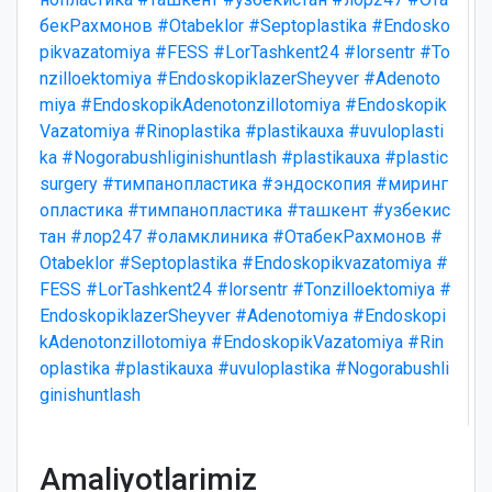
бекРахмонов
#Otabeklor
#Septoplastika
#Endosko
pikvazatomiya
#FESS
#LorTashkent24
#lorsentr
#To
nzilloektomiya
#EndoskopiklazerSheyver
#Adenoto
miya
#EndoskopikAdenotonzillotomiya
#Endoskopik
Vazatomiya
#Rinoplastika
#plastikauxa
#uvuloplasti
ka
#Nogorabushliginishuntlash
#plastikauxa
#plastic
surgery
#тимпанопластика
#эндоскопия
#миринг
опластика
#тимпанопластика
#ташкент
#узбекис
тан
#лор247
#оламклиника
#ОтабекРахмонов
#
Otabeklor
#Septoplastika
#Endoskopikvazatomiya
#
FESS
#LorTashkent24
#lorsentr
#Tonzilloektomiya
#
EndoskopiklazerSheyver
#Adenotomiya
#Endoskopi
kAdenotonzillotomiya
#EndoskopikVazatomiya
#Rin
oplastika
#plastikauxa
#uvuloplastika
#Nogorabushli
ginishuntlash
Amaliyotlarimiz