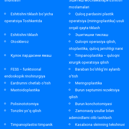
shuntlash
Эшитиш мосламалари Eshitish
moslamalari
Eshitishni tiklash bo’yicha
Quloq pardasini plastik
operatsiya Toshkentda
operatsiya (miringoplastika) usuli
orqali qayta tiklash
Eshitishni tiklash
Эшитишни тиклаш
Otoskleroz
Quloqni operasiya qilish,
otoplastika, quloq jarrohligi narxi
Қулок пардасини ямаш
Timpanoplastika – quloqni
xirurgik operatsiya qilish
FESS – funktsional
Baraban bo’shlig’ini aylanib
endoskopik rinohirurgiya
o’tish
Eardrumni chetlab o’tish
Meringoplastika
Mastoidoplastika
Burun septumini rezektsiya
qilish
Polisinototomiya
Burun konchotomiyasi
Tonzilni yo’q qilish
Zamonaviy usullar bilan
adenoidlarni olib tashlash
Timpanoplastisi timpanik
Kasalxona skrinning tekshiruvi