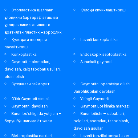
Отопластика шалпанг
Қулоқни кичиклаштириш
қулоқликни бартараф этиш ва
қулоқ шаклини яхшилашга
қаратилган пластик жарроҳлик
Қулоқдаги шовқинни
Lazerli konxoplastika
пасайтириш
Konxoplastika
Endoskopik septoplastika
Gaymorit – alomatlari,
Surunkali gaymorit
davolash, xalq tabobati usullari,
oldini olish
Сурункали гайморит
Gaymoritni operatsiya qilish
Jarrohlik bilan davolash
O’tkir Gaymorit sinusit
Yiringli Gaymorit
Gaymoritni davolash
Gaymorit Lor klinika markazi
Burun bo’shlig’ida yot jism –
Burun bitishi — sabablari,
Бурун бўшлиғида ёт жисм
belgilari, asoratlari, tashxislash,
davolash usullari
Blefaroplastika narxlari,
Lazerli tonzillotomiya Lazer