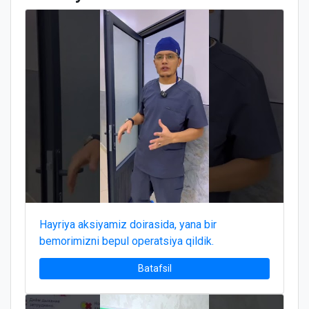
Hayriya aksiyamiz doirasida, yana bir
bemorimizni bepul operatsiya qildik.
Batafsil