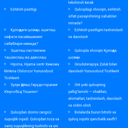
tekshirish kerak
Eshitish pastligi
Quloqdagi shovqin, eshitish
sifati pasayishining sabablari
nimada?
Қулоқдаги шовқин, эшитиш
Eshitish pastligini tashxislash
сифати пасайишининг
va davolash
сабаблари нимада?
Эшитиш пастлигини
Quloqda shovqin Қулоқда
ташхислаш ва даволаш
шовқин
Hijoma, Hijama sentr Хижома
Giruduterapiya Zuluk bilan
klinkina Chilonzor Yunusobod
davolash Yunusobod Toshkent
Toshkent
Зулук қўйиш Гирудотерапия
Otit yoki quloqning
Юнусобод Тошкент
yallig’lanishi — shakllari,
alomatlari, tashxislash, davolash
va oldini olish
Quloqdan doimo rangsiz
Bolalarda burun bitishi va
suyuqlik oqadi. Quloqdan toza va
quloq oqishi qanchalik xavfli?
sariq suyuqlikning tushishi va uni