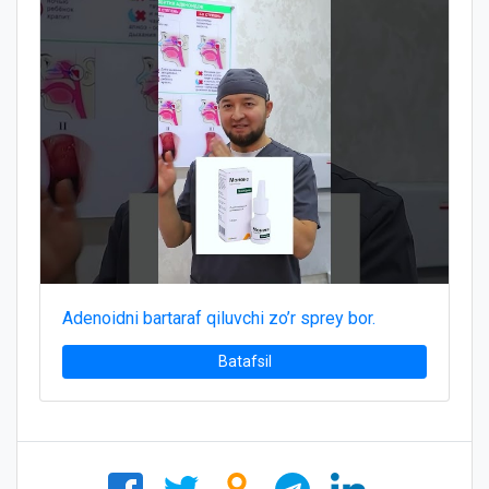
Adenoidni bartaraf qiluvchi zo’r sprey bor.
Batafsil