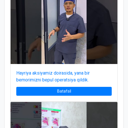
Hayriya aksiyamiz doirasida, yana bir
bemorimizni bepul operatsiya qildik.
Batafsil