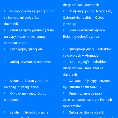
diagnostikasi, davolash
Miringoplastika | Quloq burun
Shalpang quloqni to’g’irlash,
va tomoq, miroplastikani
Quloqni kichraytirish, Quloq
davolash
jarrohligi
Ташқи ва ўрта қулоқнинг ўткир
Боланинг қулоғи оғриса,
ва сурункали яллиғланиш
Bolaning qulog’i og’risa
касалликлари
Қулоқ кири, Quloq kiri
Quloqdagi yiring – sabablari
va davolash – Alomatlar
Quloq travmasi, Barotravma
Burun og’rig’i – sabablari,
diagnostikasi, maslahat va
davolash.
Sinusit bu burun yondosh
Синусит – бу бурун ёндош
bo’shlig’ini yallig’lanishi
бўшлиғини яллиғланиши.
Қулоқни шунтлаш Quloqni
Эшитиш аппаратлар
shuntlash
Эшитиш мосламалари Eshitish
moslamalari
Eshitishni tiklash bo’yicha
Quloq pardasini plastik