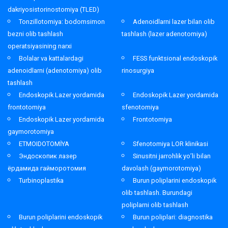
dakriyosistorinostomiya (TLED)
Tonzillotomiya: bodomsimon
Adenoidlarni lazer bilan olib
bezni olib tashlash
tashlash (lazer adenotomiya)
operatsiyasining narxi
Bolalar va kattalardagi
FESS funktsional endoskopik
adenoidlarni (adenotomiya) olib
rinosurgiya
tashlash
Endoskopik Lazer yordamida
Endoskopik Lazer yordamida
frontotomiya
sfenotomiya
Endoskopik Lazer yordamida
Frontotomiya
gaymorotomiya
ETMOIDOTOMİYA
Sfenotomiya LOR klinikasi
Эндоскопик лазер
Sinusitni jarrohlik yo’li bilan
ёрдамида гайморотомия
davolash (gaymorotomiya)
Turbinoplastika
Burun poliplarini endoskopik
olib tashlash. Burundagi
poliplarni olib tashlash
Burun poliplarini endoskopik
Burun poliplari: diagnostika