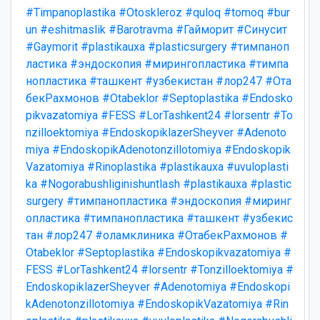
#Timpanoplastika
#Otoskleroz
#quloq
#tomoq
#bur
un
#eshitmaslik
#Barotravma
#Гайморит
#Синусит
#Gaymorit
#plastikauxa
#plasticsurgery
#тимпаноп
ластика
#эндоскопия
#мирингопластика
#тимпа
нопластика
#ташкент
#узбекистан
#лор247
#Ота
бекРахмонов
#Otabeklor
#Septoplastika
#Endosko
pikvazatomiya
#FESS
#LorTashkent24
#lorsentr
#To
nzilloektomiya
#EndoskopiklazerSheyver
#Adenoto
miya
#EndoskopikAdenotonzillotomiya
#Endoskopik
Vazatomiya
#Rinoplastika
#plastikauxa
#uvuloplasti
ka
#Nogorabushliginishuntlash
#plastikauxa
#plastic
surgery
#тимпанопластика
#эндоскопия
#миринг
опластика
#тимпанопластика
#ташкент
#узбекис
тан
#лор247
#оламклиника
#ОтабекРахмонов
#
Otabeklor
#Septoplastika
#Endoskopikvazatomiya
#
FESS
#LorTashkent24
#lorsentr
#Tonzilloektomiya
#
EndoskopiklazerSheyver
#Adenotomiya
#Endoskopi
kAdenotonzillotomiya
#EndoskopikVazatomiya
#Rin