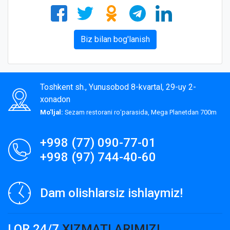
Biz bilan bog'lanish
Toshkent sh., Yunusobod 8-kvartal, 29-uy 2-
xonadon
Mo'ljal:
Sezam restorani roʻparasida, Mega Planetdan 700m
+998 (77) 090-77-01
+998 (97) 744-40-60
Dam olishlarsiz ishlaymiz!
LOR 24/7
XIZMATLARIMIZ!