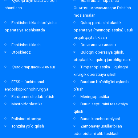
Қулоқни шунтлаш Quloqni
Эшитиш аппаратлар
shuntlash
Эшитиш мосламалари Eshitish
moslamalari
Eshitishni tiklash bo’yicha
Quloq pardasini plastik
operatsiya Toshkentda
operatsiya (miringoplastika) usuli
orqali qayta tiklash
Eshitishni tiklash
Эшитишни тиклаш
Otoskleroz
Quloqni operasiya qilish,
otoplastika, quloq jarrohligi narxi
Қулок пардасини ямаш
Timpanoplastika – quloqni
xirurgik operatsiya qilish
FESS – funktsional
Baraban bo’shlig’ini aylanib
endoskopik rinohirurgiya
o’tish
Eardrumni chetlab o’tish
Meringoplastika
Mastoidoplastika
Burun septumini rezektsiya
qilish
Polisinototomiya
Burun konchotomiyasi
Tonzilni yo’q qilish
Zamonaviy usullar bilan
adenoidlarni olib tashlash