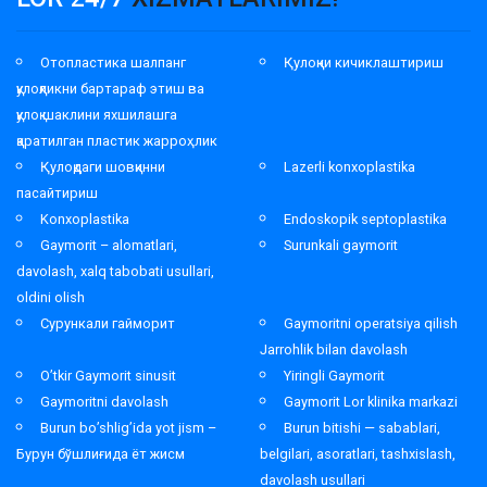
Отопластика шалпанг
Қулоқни кичиклаштириш
қулоқликни бартараф этиш ва
қулоқ шаклини яхшилашга
қаратилган пластик жарроҳлик
Қулоқдаги шовқинни
Lazerli konxoplastika
пасайтириш
Konxoplastika
Endoskopik septoplastika
Gaymorit – alomatlari,
Surunkali gaymorit
davolash, xalq tabobati usullari,
oldini olish
Сурункали гайморит
Gaymoritni operatsiya qilish
Jarrohlik bilan davolash
O’tkir Gaymorit sinusit
Yiringli Gaymorit
Gaymoritni davolash
Gaymorit Lor klinika markazi
Burun bo’shlig’ida yot jism –
Burun bitishi — sabablari,
Бурун бўшлиғида ёт жисм
belgilari, asoratlari, tashxislash,
davolash usullari