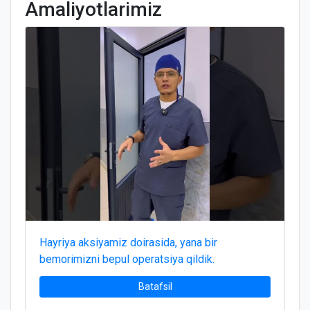
Amaliyotlarimiz
Hayriya aksiyamiz doirasida, yana bir
bemorimizni bepul operatsiya qildik.
Batafsil