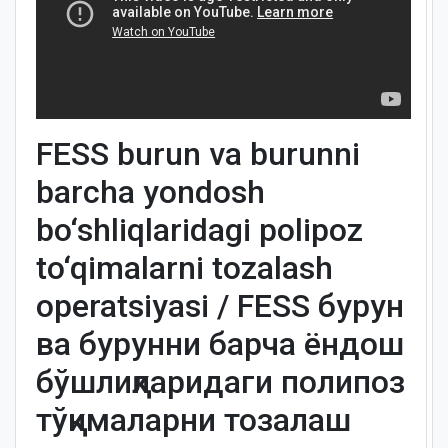
FESS burun va burunni
barcha yondosh
bo‘shliqlaridagi polipoz
to‘qimalarni tozalash
operatsiyasi / FESS бурун
ва бурунни барча ёндош
бўшлиқларидаги полипоз
тўқималарни тозалаш