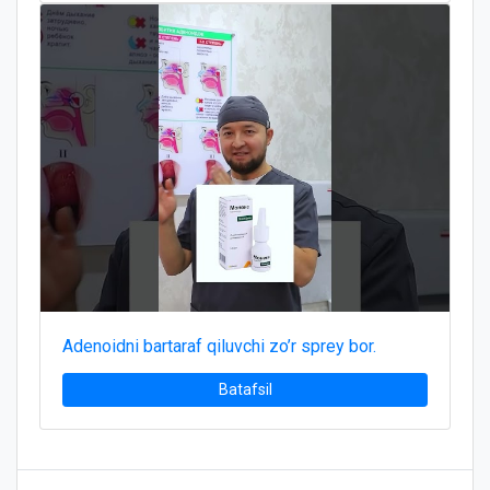
Adenoidni bartaraf qiluvchi zo’r sprey bor.
Batafsil