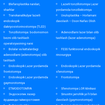
Blefaroplastika narxlari,
Lazerli tonzillotomiya Lazer
sharhlar
yordamida tonzillektomiya
Transkanalikulyar lazerli
Uvuloplastika – Horlamani
endoskopik
davolash – Oson Nafas Olish
dakriyosistorinostomiya (TLED)
Tonzillotomiya: bodomsimon
Adenoidlarni lazer bilan olib
bezni olib tashlash
tashlash (lazer adenotomiya)
operatsiyasining narxi
Bolalar va kattalardagi
FESS funktsional endoskopik
adenoidlarni (adenotomiya) olib
rinosurgiya
tashlash
Endoskopik Lazer yordamida
Endoskopik Lazer yordamida
frontotomiya
sfenotomiya
Endoskopik Lazer yordamida
Frontotomiya
gaymorotomiya
ETMOIDOTOMİYA
Sfenotomiya LOR klinikasi
Эндоскопик лазер
Sinusitni jarrohlik yo’li bilan
ёрдамида гайморотомия
davolash (gaymorotomiya)