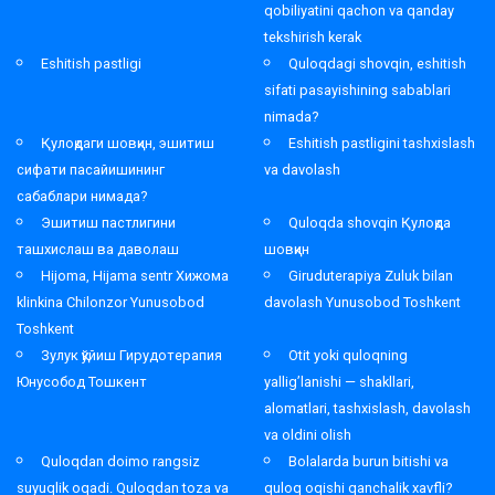
qobiliyatini qachon va qanday
tekshirish kerak
Eshitish pastligi
Quloqdagi shovqin, eshitish
sifati pasayishining sabablari
nimada?
Қулоқдаги шовқин, эшитиш
Eshitish pastligini tashxislash
сифати пасайишининг
va davolash
сабаблари нимада?
Эшитиш пастлигини
Quloqda shovqin Қулоқда
ташхислаш ва даволаш
шовқин
Hijoma, Hijama sentr Хижома
Giruduterapiya Zuluk bilan
klinkina Chilonzor Yunusobod
davolash Yunusobod Toshkent
Toshkent
Зулук қўйиш Гирудотерапия
Otit yoki quloqning
Юнусобод Тошкент
yallig’lanishi — shakllari,
alomatlari, tashxislash, davolash
va oldini olish
Quloqdan doimo rangsiz
Bolalarda burun bitishi va
suyuqlik oqadi. Quloqdan toza va
quloq oqishi qanchalik xavfli?