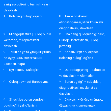
sariq suyuqlikning tushishi va uni
davolash
Bolaning qulog’i oqishi
Timpanoskleroz:
etiopatogenezi, klinik ko’rinishi,
diagnostikasi, davolash
Miringoplastika | Quloq burun
Shalpang quloqni to’g’irlash,
va tomoq, miroplastikani
Quloqni kichraytirish, Quloq
davolash
jarrohligi
Ташқи ва ўрта қулоқнинг ўткир
Боланинг қулоғи оғриса,
ва сурункали яллиғланиш
Bolaning qulog’i og’risa
касалликлари
Қулоқ кири, Quloq kiri
Quloqdagi yiring – sabablari
va davolash – Alomatlar
Quloq travmasi, Barotravma
Burun og’rig’i – sabablari,
diagnostikasi, maslahat va
davolash.
Sinusit bu burun yondosh
Синусит – бу бурун ёндош
bo’shlig’ini yallig’lanishi
бўшлиғини яллиғланиши.