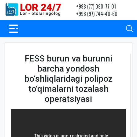
+998 (77) 090-77-01
+998 (97) 744-40-60
FESS burun va burunni
barcha yondosh
bo‘shliqlaridagi polipoz
to‘qimalarni tozalash
operatsiyasi