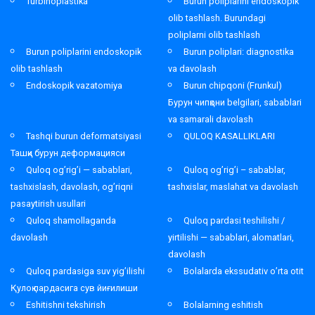
Turbinoplastika
Burun poliplarini endoskopik
olib tashlash. Burundagi
poliplarni olib tashlash
Burun poliplarini endoskopik
Burun poliplari: diagnostika
olib tashlash
va davolash
Endoskopik vazatomiya
Burun chipqoni (Frunkul)
Бурун чипқони belgilari, sabablari
va samarali davolash
Tashqi burun deformatsiyasi
QULOQ KASALLIKLARI
Ташқи бурун деформацияси
Quloq og’rig’i — sabablari,
Quloq og’rig’i – sabablar,
tashxislash, davolash, og’riqni
tashxislar, maslahat va davolash
pasaytirish usullari
Quloq shamollaganda
Quloq pardasi teshilishi /
davolash
yirtilishi — sabablari, alomatlari,
davolash
Quloq pardasiga suv yig’ilishi
Bolalarda ekssudativ o’rta otit
Қулоқ пардасига сув йиғилиши
Eshitishni tekshirish
Bolalarning eshitish