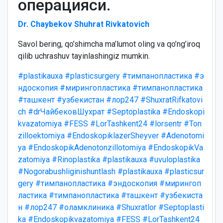
операцияси.
Dr. Chaybekov Shuhrat Rivkatovich
Savol bering, qo’shimcha ma’lumot oling va qo’ng’iroq
qilib uchrashuv tayinlashingiz mumkin.
#plastikauxa
#plasticsurgery
#тимпанопластика
#э
ндоскопия
#мирингопластика
#тимпанопластика
#ташкент
#узбекистан
#лор247
#ShuxratRifkatovi
ch
#drЧайбековШухрат
#Septoplastika
#Endoskopi
kvazatomiya
#FESS
#LorTashkent24
#lorsentr
#Ton
zilloektomiya
#EndoskopiklazerSheyver
#Adenotomi
ya
#EndoskopikAdenotonzillotomiya
#EndoskopikVa
zatomiya
#Rinoplastika
#plastikauxa
#uvuloplastika
#Nogorabushliginishuntlash
#plastikauxa
#plasticsur
gery
#тимпанопластика
#эндоскопия
#мирингоп
ластика
#тимпанопластика
#ташкент
#узбекиста
н
#лор247
#оламклиника
#Shuxratlor
#Septoplasti
ka
#Endoskopikvazatomiya
#FESS
#LorTashkent24