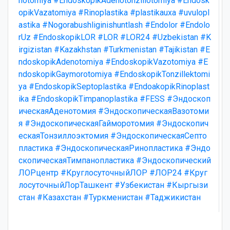
notomiya
#EndoskopikAdenotonzillotomiya
#Endosk
opikVazatomiya
#Rinoplastika
#plastikauxa
#uvulopl
astika
#Nogorabushliginishuntlash
#Endolor
#Endolo
rUz
#EndoskopikLOR
#LOR
#LOR24
#Uzbekistan
#K
irgizistan
#Kazakhstan
#Turkmenistan
#Tajikistan
#E
ndoskopikAdenotomiya
#EndoskopikVazotomiya
#E
ndoskopikGaymorotomiya
#EndoskopikTonzillektomi
ya
#EndoskopikSeptoplastika
#EndoakopikRinoplast
ika
#EndoskopikTimpanoplastika
#FESS
#Эндоскоп
ическаяАденотомия
#ЭндоскопическаяВазотоми
я
#ЭндоскопическаяГайморотомия
#Эндоскопич
ескаяТонзиллоэктомия
#ЭндоскопическаяСепто
пластика
#ЭндоскопическаяРинопластика
#Эндо
скопическаяТимпанопластика
#Эндоскопический
ЛОРцентр
#КруглосуточныйЛОР
#ЛОР24
#Круг
лосуточныйЛорТашкент
#Узбекистан
#Кыргызи
стан
#Казахстан
#Туркменистан
#Таджикистан