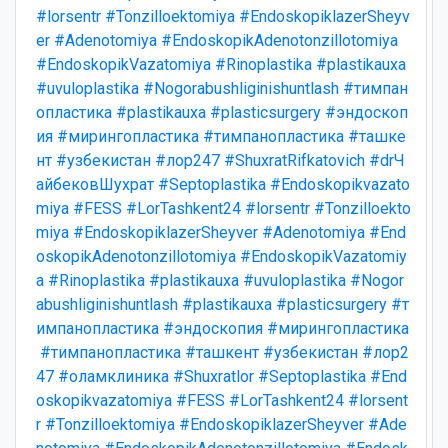
#lorsentr
#Tonzilloektomiya
#EndoskopiklazerSheyv
er
#Adenotomiya
#EndoskopikAdenotonzillotomiya
#EndoskopikVazatomiya
#Rinoplastika
#plastikauxa
#uvuloplastika
#Nogorabushliginishuntlash
#тимпан
опластика
#plastikauxa
#plasticsurgery
#эндоскоп
ия
#мирингопластика
#тимпанопластика
#ташке
нт
#узбекистан
#лор247
#ShuxratRifkatovich
#drЧ
айбековШухрат
#Septoplastika
#Endoskopikvazato
miya
#FESS
#LorTashkent24
#lorsentr
#Tonzilloekto
miya
#EndoskopiklazerSheyver
#Adenotomiya
#End
oskopikAdenotonzillotomiya
#EndoskopikVazatomiy
a
#Rinoplastika
#plastikauxa
#uvuloplastika
#Nogor
abushliginishuntlash
#plastikauxa
#plasticsurgery
#т
импанопластика
#эндоскопия
#мирингопластика
#тимпанопластика
#ташкент
#узбекистан
#лор2
47
#оламклиника
#Shuxratlor
#Septoplastika
#End
oskopikvazatomiya
#FESS
#LorTashkent24
#lorsent
r
#Tonzilloektomiya
#EndoskopiklazerSheyver
#Ade