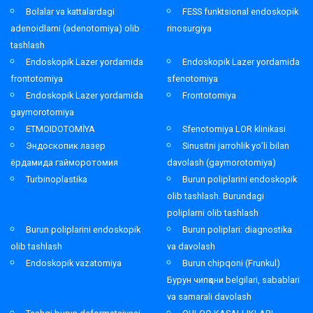
Bolalar va kattalardagi
FESS funktsional endoskopik
adenoidlarni (adenotomiya) olib
rinosurgiya
tashlash
Endoskopik Lazer yordamida
Endoskopik Lazer yordamida
frontotomiya
sfenotomiya
Endoskopik Lazer yordamida
Frontotomiya
gaymorotomiya
ETMOIDOTOMİYA
Sfenotomiya LOR klinikasi
Эндоскопик лазер
Sinusitni jarrohlik yo’li bilan
ёрдамида гайморотомия
davolash (gaymorotomiya)
Turbinoplastika
Burun poliplarini endoskopik
olib tashlash. Burundagi
poliplarni olib tashlash
Burun poliplarini endoskopik
Burun poliplari: diagnostika
olib tashlash
va davolash
Endoskopik vazatomiya
Burun chipqoni (Frunkul)
Бурун чипқони belgilari, sabablari
va samarali davolash