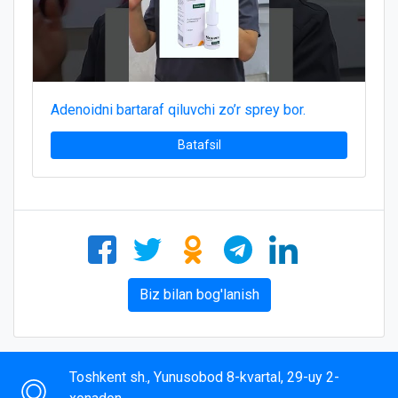
Adenoidni bartaraf qiluvchi zo’r sprey bor.
Batafsil
Biz bilan bog'lanish
Toshkent sh., Yunusobod 8-kvartal, 29-uy 2-