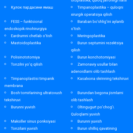
otoplastika, quloq jarrohligi narxi
Қулок пардасини ямаш
Timpanoplastika – quloqni
xirurgik operatsiya qilish
FESS – funktsional
Baraban bo’shlig’ini aylanib
endoskopik rinohirurgiya
o’tish
Eardrumni chetlab o’tish
Meringoplastika
Mastoidoplastika
Burun septumini rezektsiya
qilish
Polisinototomiya
Burun konchotomiyasi
Tonzilni yo’q qilish
Zamonaviy usullar bilan
adenoidlarni olib tashlash
Timpanoplastisi timpanik
Kasalxona skrinning tekshiruvi
membrana
Bosh tomirlarining ultratovush
Burundan begona jismlarni
tekshiruvi
olib tashlash
Burunni yuvish
Oltingugurt po’chog’i.
Quloqlarni yuvish
Maksiller sinus ponksiyasi
Burunni yuvish
Tonzilani yuvish
Burun shilliq qavatining