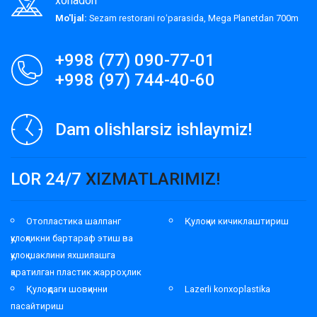
xonadon
Mo'ljal:
Sezam restorani roʻparasida, Mega Planetdan 700m
+998 (77) 090-77-01
+998 (97) 744-40-60
Dam olishlarsiz ishlaymiz!
LOR 24/7
XIZMATLARIMIZ!
Отопластика шалпанг
Қулоқни кичиклаштириш
қулоқликни бартараф этиш ва
қулоқ шаклини яхшилашга
қаратилган пластик жарроҳлик
Қулоқдаги шовқинни
Lazerli konxoplastika
пасайтириш