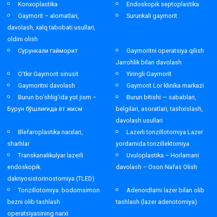
Konxoplastika
Endoskopik septoplastika
Gaymorit – alomatlari,
Surunkali gaymorit
davolash, xalq tabobati usullari,
oldini olish
Сурункали гайморит
Gaymoritni operatsiya qilish
Jarrohlik bilan davolash
O’tkir Gaymorit sinusit
Yiringli Gaymorit
Gaymoritni davolash
Gaymorit Lor klinika markazi
Burun bo’shlig’ida yot jism –
Burun bitishi — sabablari,
Бурун бўшлиғида ёт жисм
belgilari, asoratlari, tashxislash,
davolash usullari
Blefaroplastika narxlari,
Lazerli tonzillotomiya Lazer
sharhlar
yordamida tonzillektomiya
Transkanalikulyar lazerli
Uvuloplastika – Horlamani
endoskopik
davolash – Oson Nafas Olish
dakriyosistorinostomiya (TLED)
Tonzillotomiya: bodomsimon
Adenoidlarni lazer bilan olib
bezni olib tashlash
tashlash (lazer adenotomiya)
operatsiyasining narxi