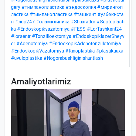
gery
#тимпанопластика
#эндоскопия
#мирингоп
ластика
#тимпанопластика
#ташкент
#узбекиста
н
#лор247
#оламклиника
#Shuxratlor
#Septoplasti
ka
#Endoskopikvazatomiya
#FESS
#LorTashkent24
#lorsentr
#Tonzilloektomiya
#EndoskopiklazerSheyv
er
#Adenotomiya
#EndoskopikAdenotonzillotomiya
#EndoskopikVazatomiya
#Rinoplastika
#plastikauxa
#uvuloplastika
#Nogorabushliginishuntlash
Amaliyotlarimiz