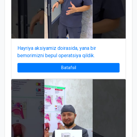
Hayriya aksiyamiz doirasida, yana bir
bemorimizni bepul operatsiya qildik.
Batafsil