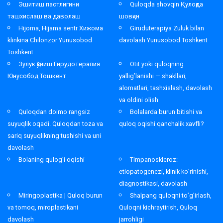
Эшитиш пастлигини
Quloqda shovqin Қулоқда
ташхислаш ва даволаш
шовқин
Hijoma, Hijama sentr Хижома
Giruduterapiya Zuluk bilan
klinkina Chilonzor Yunusobod
davolash Yunusobod Toshkent
Toshkent
Зулук қўйиш Гирудотерапия
Otit yoki quloqning
Юнусобод Тошкент
yallig’lanishi — shakllari,
alomatlari, tashxislash, davolash
va oldini olish
Quloqdan doimo rangsiz
Bolalarda burun bitishi va
suyuqlik oqadi. Quloqdan toza va
quloq oqishi qanchalik xavfli?
sariq suyuqlikning tushishi va uni
davolash
Bolaning qulog’i oqishi
Timpanoskleroz:
etiopatogenezi, klinik ko’rinishi,
diagnostikasi, davolash
Miringoplastika | Quloq burun
Shalpang quloqni to’g’irlash,
va tomoq, miroplastikani
Quloqni kichraytirish, Quloq
davolash
jarrohligi