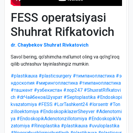
FESS operatsiyasi
Shuhrat Rifkatovich
dr. Chaybekov Shuhrat Rivkatovich
Savol bering, qo’shimcha ma’lumot oling va qo’ng’iroq
qilib uchrashuv tayinlashingiz mumkin.
#plastikauxa
#plasticsurgery
#тимпанопластика
#э
ндоскопия
#мирингопластика
#тимпанопластика
#ташкент
#узбекистан
#лор247
#ShuxratRifkatovi
ch
#drЧайбековШухрат
#Septoplastika
#Endoskopi
kvazatomiya
#FESS
#LorTashkent24
#lorsentr
#Ton
zilloektomiya
#EndoskopiklazerSheyver
#Adenotomi
ya
#EndoskopikAdenotonzillotomiya
#EndoskopikVa
zatomiya
#Rinoplastika
#plastikauxa
#uvuloplastika
#Nogorabushliginishuntlash
#plastikauxa
#plasticsur