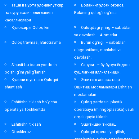
Ташқи ва ўрта қулоқнинг ўткир
Боланинг қулоғи оғриса,
ва сурункали яллиғланиш
Bolaning qulog’i og’risa
касалликлари
Қулоқ кири, Quloq kiri
Quloqdagi yiring – sabablari
va davolash – Alomatlar
Quloq travmasi, Barotravma
Burun og’rig’i – sabablari,
diagnostikasi, maslahat va
davolash.
Sinusit bu burun yondosh
Синусит – бу бурун ёндош
bo’shlig’ini yallig’lanishi
бўшлиғини яллиғланиши.
Қулоқни шунтлаш Quloqni
Эшитиш аппаратлар
shuntlash
Эшитиш мосламалари Eshitish
moslamalari
Eshitishni tiklash bo’yicha
Quloq pardasini plastik
operatsiya Toshkentda
operatsiya (miringoplastika) usuli
orqali qayta tiklash
Eshitishni tiklash
Эшитишни тиклаш
Otoskleroz
Quloqni operasiya qilish,