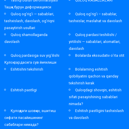
Tashqi burun deformatsiyasi
QULOQ KASALLIKLARI
Ташқи бурун деформацияси
Quloq og’rig’i — sabablari,
Quloq og’rig’i – sabablar,
tashxislash, davolash, og’riqni
tashxislar, maslahat va davolash
pasaytirish usullari
Quloq shamollaganda
Quloq pardasi teshilishi /
davolash
yirtilishi — sabablari, alomatlari,
davolash
Quloq pardasiga suv yig’ilishi
Bolalarda ekssudativ o’rta otit
Қулоқ пардасига сув йиғилиши
Eshitishni tekshirish
Bolalarning eshitish
qobiliyatini qachon va qanday
tekshirish kerak
Eshitish pastligi
Quloqdagi shovqin, eshitish
sifati pasayishining sabablari
nimada?
Қулоқдаги шовқин, эшитиш
Eshitish pastligini tashxislash
сифати пасайишининг
va davolash
сабаблари нимада?