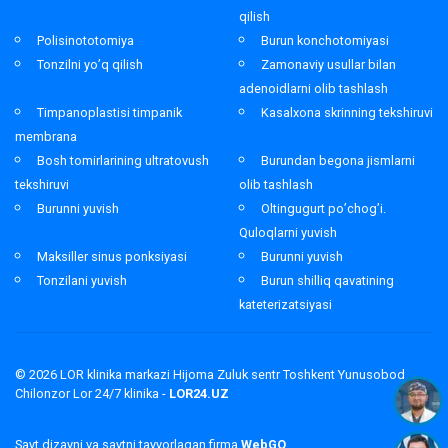
qilish
Polisinototomiya
Burun konchotomiyasi
Tonzilni yo’q qilish
Zamonaviy usullar bilan
adenoidlarni olib tashlash
Timpanoplastisi timpanik
Kasalxona skrinning tekshiruvi
membrana
Bosh tomirlarining ultratovush
Burundan begona jismlarni
tekshiruvi
olib tashlash
Burunni yuvish
Oltingugurt po’chog’i.
Quloqlarni yuvish
Maksiller sinus ponksiyasi
Burunni yuvish
Tonzilani yuvish
Burun shilliq qavatining
kateterizatsiyasi
© 2026
LOR klinika markazi Hijoma Zuluk sentr Toshkent Yunusobod
Chilonzor Lor 24/7 klinika -
LOR24.UZ
Sayt dizayni va saytni tayyorlagan firma
WebGO