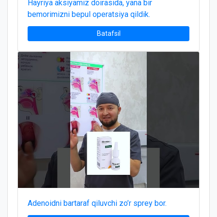
Hayriya aksiyamiz doirasida, yana bir
bemorimizni bepul operatsiya qildik.
Batafsil
Adenoidni bartaraf qiluvchi zo’r sprey bor.