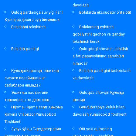
davolash
Quloq pardasiga suv yig’ilishi
Bolalarda ekssudativ o’rta otit
Қулоқ пардасига сув йиғилиши
Eshitishni tekshirish
Bolalarning eshitish
qobiliyatini qachon va qanday
tekshirish kerak
Eshitish pastligi
Quloqdagi shovqin, eshitish
sifati pasayishining sabablari
nimada?
Қулоқдаги шовқин, эшитиш
Eshitish pastligini tashxislash
сифати пасайишининг
va davolash
сабаблари нимада?
Эшитиш пастлигини
Quloqda shovqin Қулоқда
ташхислаш ва даволаш
шовқин
Hijoma, Hijama sentr Хижома
Giruduterapiya Zuluk bilan
klinkina Chilonzor Yunusobod
davolash Yunusobod Toshkent
Toshkent
Зулук қўйиш Гирудотерапия
Otit yoki quloqning