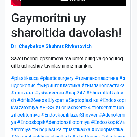
Gaymoritni uy
sharoitida davolash!
Dr. Chaybekov Shuhrat Rivkatovich
Savol bering, qo’shimcha ma’lumot oling va qo’ng’iroq
qilib uchrashuv tayinlashingiz mumkin.
#plastikauxa
#plasticsurgery
#тимпанопластика
#э
ндоскопия
#мирингопластика
#тимпанопластика
#ташкент
#узбекистан
#лор247
#ShuxratRifkatovi
ch
#drЧайбековШухрат
#Septoplastika
#Endoskopi
kvazatomiya
#FESS
#LorTashkent24
#lorsentr
#Ton
zilloektomiya
#EndoskopiklazerSheyver
#Adenotomi
ya
#EndoskopikAdenotonzillotomiya
#EndoskopikVa
zatomiya
#Rinoplastika
#plastikauxa
#uvuloplastika
#Nogorabushliginishuntlash
#plastikauxa
#plasticsur