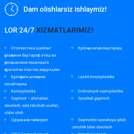
Dam olishlarsiz ishlaymiz!
LOR 24/7
XIZMATLARIMIZ!
Отопластика шалпанг
Қулоқни кичиклаштириш
қулоқликни бартараф этиш ва
қулоқ шаклини яхшилашга
қаратилган пластик жарроҳлик
Қулоқдаги шовқинни
Lazerli konxoplastika
пасайтириш
Konxoplastika
Endoskopik septoplastika
Gaymorit – alomatlari,
Surunkali gaymorit
davolash, xalq tabobati usullari,
oldini olish
Сурункали гайморит
Gaymoritni operatsiya qilish
Jarrohlik bilan davolash