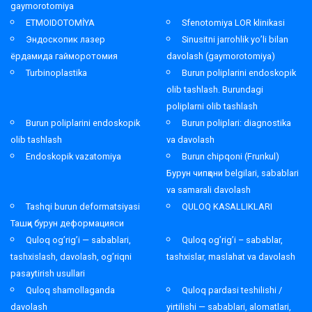
gaymorotomiya
ETMOIDOTOMİYA
Sfenotomiya LOR klinikasi
Эндоскопик лазер
Sinusitni jarrohlik yo’li bilan
ёрдамида гайморотомия
davolash (gaymorotomiya)
Turbinoplastika
Burun poliplarini endoskopik
olib tashlash. Burundagi
poliplarni olib tashlash
Burun poliplarini endoskopik
Burun poliplari: diagnostika
olib tashlash
va davolash
Endoskopik vazatomiya
Burun chipqoni (Frunkul)
Бурун чипқони belgilari, sabablari
va samarali davolash
Tashqi burun deformatsiyasi
QULOQ KASALLIKLARI
Ташқи бурун деформацияси
Quloq og’rig’i — sabablari,
Quloq og’rig’i – sabablar,
tashxislash, davolash, og’riqni
tashxislar, maslahat va davolash
pasaytirish usullari
Quloq shamollaganda
Quloq pardasi teshilishi /
davolash
yirtilishi — sabablari, alomatlari,