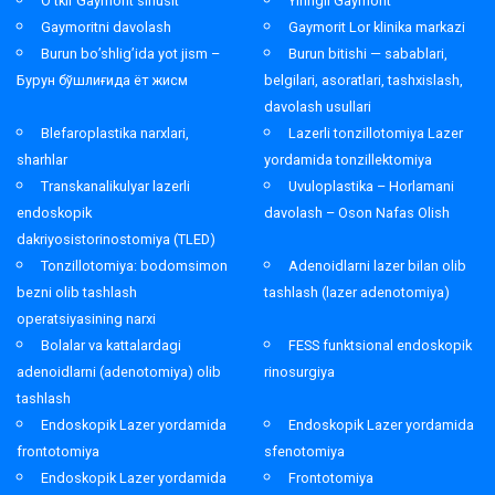
O’tkir Gaymorit sinusit
Yiringli Gaymorit
Gaymoritni davolash
Gaymorit Lor klinika markazi
Burun bo’shlig’ida yot jism –
Burun bitishi — sabablari,
Бурун бўшлиғида ёт жисм
belgilari, asoratlari, tashxislash,
davolash usullari
Blefaroplastika narxlari,
Lazerli tonzillotomiya Lazer
sharhlar
yordamida tonzillektomiya
Transkanalikulyar lazerli
Uvuloplastika – Horlamani
endoskopik
davolash – Oson Nafas Olish
dakriyosistorinostomiya (TLED)
Tonzillotomiya: bodomsimon
Adenoidlarni lazer bilan olib
bezni olib tashlash
tashlash (lazer adenotomiya)
operatsiyasining narxi
Bolalar va kattalardagi
FESS funktsional endoskopik
adenoidlarni (adenotomiya) olib
rinosurgiya
tashlash
Endoskopik Lazer yordamida
Endoskopik Lazer yordamida
frontotomiya
sfenotomiya
Endoskopik Lazer yordamida
Frontotomiya