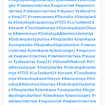
gery
#тимпанопластика
#эндоскопия
#мирингоп
ластика
#тимпанопластика
#ташкент
#узбекиста
н
#лор247
#оламклиника
#Shuxratlor
#Septoplasti
ka
#Endoskopikvazatomiya
#FESS
#LorTashkent24
#lorsentr
#Tonzilloektomiya
#EndoskopiklazerSheyv
er
#Adenotomiya
#EndoskopikAdenotonzillotomiya
#EndoskopikVazatomiya
#Rinoplastika
#plastikauxa
#uvuloplastika
#Nogorabushliginishuntlash
#тимпан
опластика
#plastikauxa
#plasticsurgery
#эндоскоп
ия
#мирингопластика
#тимпанопластика
#ташке
нт
#узбекистан
#лор247
#ShuxratRifkatovich
#drЧ
айбековШухрат
#Septoplastika
#Endoskopikvazato
miya
#FESS
#LorTashkent24
#lorsentr
#Tonzilloekto
miya
#EndoskopiklazerSheyver
#Adenotomiya
#End
oskopikAdenotonzillotomiya
#EndoskopikVazatomiy
a
#Rinoplastika
#plastikauxa
#uvuloplastika
#Nogor
abushliginishuntlash
#plastikauxa
#plasticsurgery
#т
импанопластика
#эндоскопия
#мирингопластика