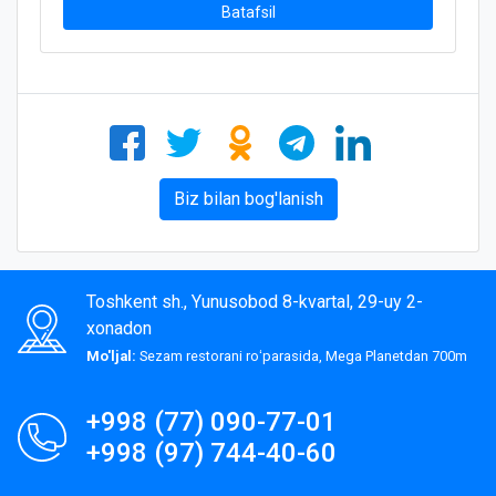
Batafsil
Biz bilan bog'lanish
Toshkent sh., Yunusobod 8-kvartal, 29-uy 2-
xonadon
Mo'ljal:
Sezam restorani roʻparasida, Mega Planetdan 700m
+998 (77) 090-77-01
+998 (97) 744-40-60