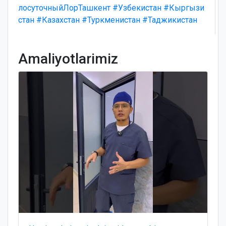
лосуточныйЛорТашкент
#Узбекистан
#Кыргызи
стан
#Казахстан
#Туркменистан
#Таджикистан
Amaliyotlarimiz