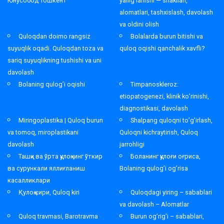
Юнусобод Тошкент
yallig’lanishi — shakllari,
alomatlari, tashxislash, davolash
va oldini olish
Quloqdan doimo rangsiz
Bolalarda burun bitishi va
suyuqlik oqadi. Quloqdan toza va
quloq oqishi qanchalik xavfli?
sariq suyuqlikning tushishi va uni
davolash
Bolaning qulog’i oqishi
Timpanoskleroz:
etiopatogenezi, klinik ko’rinishi,
diagnostikasi, davolash
Miringoplastika | Quloq burun
Shalpang quloqni to’g’irlash,
va tomoq, miroplastikani
Quloqni kichraytirish, Quloq
davolash
jarrohligi
Ташқи ва ўрта қулоқнинг ўткир
Боланинг қулоғи оғриса,
ва сурункали яллиғланиш
Bolaning qulog’i og’risa
касалликлари
Қулоқ кири, Quloq kiri
Quloqdagi yiring – sabablari
va davolash – Alomatlar
Quloq travmasi, Barotravma
Burun og’rig’i – sabablari,