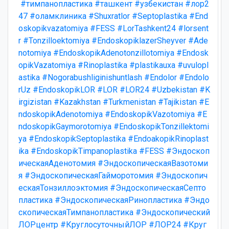
#тимпанопластика
#ташкент
#узбекистан
#лор2
47
#оламклиника
#Shuxratlor
#Septoplastika
#End
oskopikvazatomiya
#FESS
#LorTashkent24
#lorsent
r
#Tonzilloektomiya
#EndoskopiklazerSheyver
#Ade
notomiya
#EndoskopikAdenotonzillotomiya
#Endosk
opikVazatomiya
#Rinoplastika
#plastikauxa
#uvulopl
astika
#Nogorabushliginishuntlash
#Endolor
#Endolo
rUz
#EndoskopikLOR
#LOR
#LOR24
#Uzbekistan
#K
irgizistan
#Kazakhstan
#Turkmenistan
#Tajikistan
#E
ndoskopikAdenotomiya
#EndoskopikVazotomiya
#E
ndoskopikGaymorotomiya
#EndoskopikTonzillektomi
ya
#EndoskopikSeptoplastika
#EndoakopikRinoplast
ika
#EndoskopikTimpanoplastika
#FESS
#Эндоскоп
ическаяАденотомия
#ЭндоскопическаяВазотоми
я
#ЭндоскопическаяГайморотомия
#Эндоскопич
ескаяТонзиллоэктомия
#ЭндоскопическаяСепто
пластика
#ЭндоскопическаяРинопластика
#Эндо
скопическаяТимпанопластика
#Эндоскопический
ЛОРцентр
#КруглосуточныйЛОР
#ЛОР24
#Круг