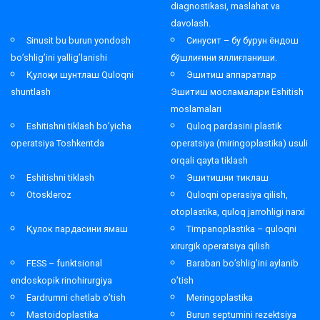
diagnostikasi, maslahat va
davolash.
Sinusit bu burun yondosh
Синусит – бу бурун ёндош
bo’shlig’ini yallig’lanishi
бўшлиғини яллиғланиши.
Қулоқни шунтлаш Quloqni
Эшитиш аппаратлар
shuntlash
Эшитиш мосламалари Eshitish
moslamalari
Eshitishni tiklash bo’yicha
Quloq pardasini plastik
operatsiya Toshkentda
operatsiya (miringoplastika) usuli
orqali qayta tiklash
Eshitishni tiklash
Эшитишни тиклаш
Otoskleroz
Quloqni operasiya qilish,
otoplastika, quloq jarrohligi narxi
Қулок пардасини ямаш
Timpanoplastika – quloqni
xirurgik operatsiya qilish
FESS – funktsional
Baraban bo’shlig’ini aylanib
endoskopik rinohirurgiya
o’tish
Eardrumni chetlab o’tish
Meringoplastika
Mastoidoplastika
Burun septumini rezektsiya