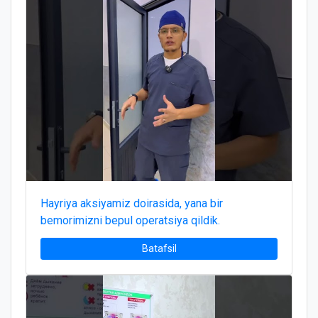
Hayriya aksiyamiz doirasida, yana bir
bemorimizni bepul operatsiya qildik.
Batafsil