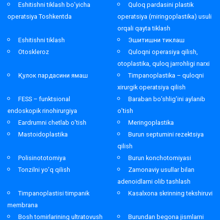
Eshitishni tiklash bo’yicha
Quloq pardasini plastik
operatsiya Toshkentda
operatsiya (miringoplastika) usuli
orqali qayta tiklash
Eshitishni tiklash
Эшитишни тиклаш
Otoskleroz
Quloqni operasiya qilish,
otoplastika, quloq jarrohligi narxi
Қулок пардасини ямаш
Timpanoplastika – quloqni
xirurgik operatsiya qilish
FESS – funktsional
Baraban bo’shlig’ini aylanib
endoskopik rinohirurgiya
o’tish
Eardrumni chetlab o’tish
Meringoplastika
Mastoidoplastika
Burun septumini rezektsiya
qilish
Polisinototomiya
Burun konchotomiyasi
Tonzilni yo’q qilish
Zamonaviy usullar bilan
adenoidlarni olib tashlash
Timpanoplastisi timpanik
Kasalxona skrinning tekshiruvi
membrana
Bosh tomirlarining ultratovush
Burundan begona jismlarni