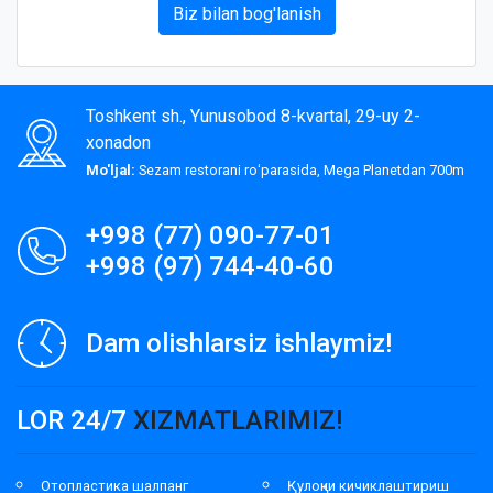
Biz bilan bog'lanish
Toshkent sh., Yunusobod 8-kvartal, 29-uy 2-
xonadon
Mo'ljal:
Sezam restorani roʻparasida, Mega Planetdan 700m
+998 (77) 090-77-01
+998 (97) 744-40-60
Dam olishlarsiz ishlaymiz!
LOR 24/7
XIZMATLARIMIZ!
Отопластика шалпанг
Қулоқни кичиклаштириш