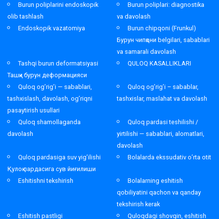
Burun poliplarini endoskopik
Burun poliplari: diagnostika
olib tashlash
va davolash
Endoskopik vazatomiya
Burun chipqoni (Frunkul)
Бурун чипқони belgilari, sabablari
va samarali davolash
Tashqi burun deformatsiyasi
QULOQ KASALLIKLARI
Ташқи бурун деформацияси
Quloq og’rig’i — sabablari,
Quloq og’rig’i – sabablar,
tashxislash, davolash, og’riqni
tashxislar, maslahat va davolash
pasaytirish usullari
Quloq shamollaganda
Quloq pardasi teshilishi /
davolash
yirtilishi — sabablari, alomatlari,
davolash
Quloq pardasiga suv yig’ilishi
Bolalarda ekssudativ o’rta otit
Қулоқ пардасига сув йиғилиши
Eshitishni tekshirish
Bolalarning eshitish
qobiliyatini qachon va qanday
tekshirish kerak
Eshitish pastligi
Quloqdagi shovqin, eshitish