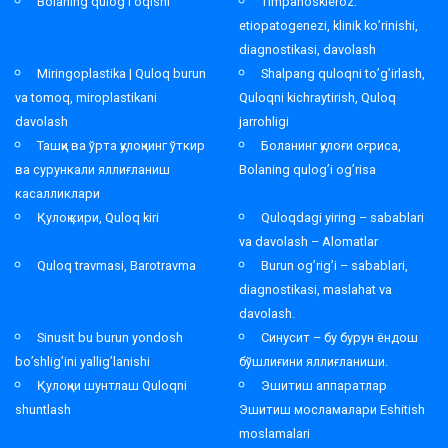
Bolaning qulog’i oqishi
Timpanoskleroz:
etiopatogenezi, klinik ko’rinishi,
diagnostikasi, davolash
Miringoplastika | Quloq burun
Shalpang quloqni to’g’irlash,
va tomoq, miroplastikani
Quloqni kichraytirish, Quloq
davolash
jarrohligi
Ташқи ва ўрта қулоқнинг ўткир
Боланинг қулоғи оғриса,
ва сурункали яллиғланиш
Bolaning qulog’i og’risa
касалликлари
Қулоқ кири, Quloq kiri
Quloqdagi yiring – sabablari
va davolash – Alomatlar
Quloq travmasi, Barotravma
Burun og’rig’i – sabablari,
diagnostikasi, maslahat va
davolash.
Sinusit bu burun yondosh
Синусит – бу бурун ёндош
bo’shlig’ini yallig’lanishi
бўшлиғини яллиғланиши.
Қулоқни шунтлаш Quloqni
Эшитиш аппаратлар
shuntlash
Эшитиш мосламалари Eshitish
moslamalari