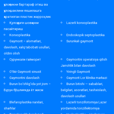
қулоқликни бартараф этиш ва
қулоқ шаклини яхшилашга
қаратилган пластик жарроҳлик
Қулоқдаги шовқинни
Lazerli konxoplastika
пасайтириш
Konxoplastika
Endoskopik septoplastika
Gaymorit – alomatlari,
Surunkali gaymorit
davolash, xalq tabobati usullari,
oldini olish
Сурункали гайморит
Gaymoritni operatsiya qilish
Jarrohlik bilan davolash
O’tkir Gaymorit sinusit
Yiringli Gaymorit
Gaymoritni davolash
Gaymorit Lor klinika markazi
Burun bo’shlig’ida yot jism –
Burun bitishi — sabablari,
Бурун бўшлиғида ёт жисм
belgilari, asoratlari, tashxislash,
davolash usullari
Blefaroplastika narxlari,
Lazerli tonzillotomiya Lazer
sharhlar
yordamida tonzillektomiya