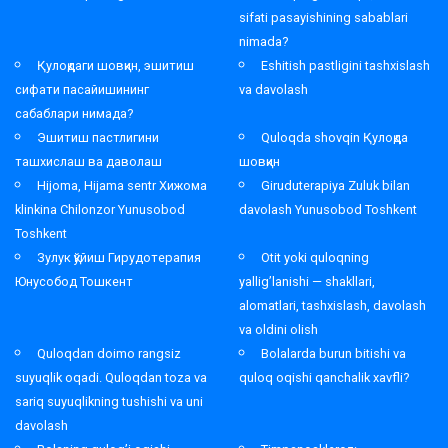
sifati pasayishining sabablari
nimada?
Қулоқдаги шовқин, эшитиш
Eshitish pastligini tashxislash
сифати пасайишининг
va davolash
сабаблари нимада?
Эшитиш пастлигини
Quloqda shovqin Қулоқда
ташхислаш ва даволаш
шовқин
Hijoma, Hijama sentr Хижома
Giruduterapiya Zuluk bilan
klinkina Chilonzor Yunusobod
davolash Yunusobod Toshkent
Toshkent
Зулук қўйиш Гирудотерапия
Otit yoki quloqning
Юнусобод Тошкент
yallig’lanishi — shakllari,
alomatlari, tashxislash, davolash
va oldini olish
Quloqdan doimo rangsiz
Bolalarda burun bitishi va
suyuqlik oqadi. Quloqdan toza va
quloq oqishi qanchalik xavfli?
sariq suyuqlikning tushishi va uni
davolash