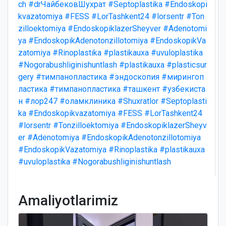
ch
#drЧайбековШухрат
#Septoplastika
#Endoskopi
kvazatomiya
#FESS
#LorTashkent24
#lorsentr
#Ton
zilloektomiya
#EndoskopiklazerSheyver
#Adenotomi
ya
#EndoskopikAdenotonzillotomiya
#EndoskopikVa
zatomiya
#Rinoplastika
#plastikauxa
#uvuloplastika
#Nogorabushliginishuntlash
#plastikauxa
#plasticsur
gery
#тимпанопластика
#эндоскопия
#мирингоп
ластика
#тимпанопластика
#ташкент
#узбекиста
н
#лор247
#оламклиника
#Shuxratlor
#Septoplasti
ka
#Endoskopikvazatomiya
#FESS
#LorTashkent24
#lorsentr
#Tonzilloektomiya
#EndoskopiklazerSheyv
er
#Adenotomiya
#EndoskopikAdenotonzillotomiya
#EndoskopikVazatomiya
#Rinoplastika
#plastikauxa
#uvuloplastika
#Nogorabushliginishuntlash
Amaliyotlarimiz