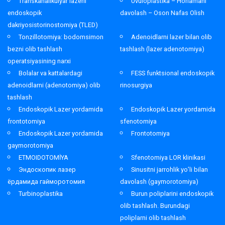
Transkanalikulyar lazerli
Uvuloplastika – Horlamani
endoskopik
davolash – Oson Nafas Olish
dakriyosistorinostomiya (TLED)
Tonzillotomiya: bodomsimon
Adenoidlarni lazer bilan olib
bezni olib tashlash
tashlash (lazer adenotomiya)
operatsiyasining narxi
Bolalar va kattalardagi
FESS funktsional endoskopik
adenoidlarni (adenotomiya) olib
rinosurgiya
tashlash
Endoskopik Lazer yordamida
Endoskopik Lazer yordamida
frontotomiya
sfenotomiya
Endoskopik Lazer yordamida
Frontotomiya
gaymorotomiya
ETMOIDOTOMİYA
Sfenotomiya LOR klinikasi
Эндоскопик лазер
Sinusitni jarrohlik yo’li bilan
ёрдамида гайморотомия
davolash (gaymorotomiya)
Turbinoplastika
Burun poliplarini endoskopik
olib tashlash. Burundagi
poliplarni olib tashlash