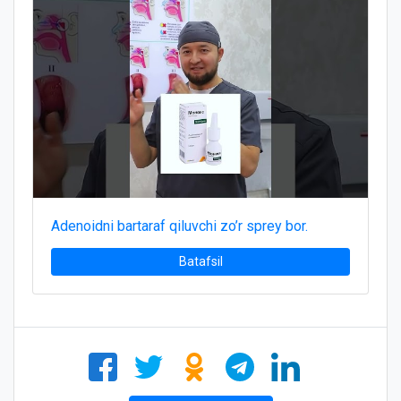
Adenoidni bartaraf qiluvchi zo’r sprey bor.
Batafsil