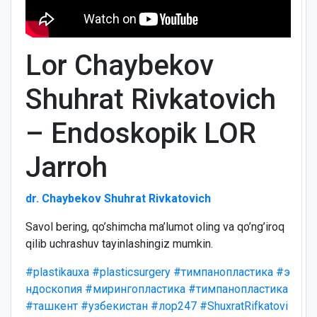
Lor Chaybekov
Shuhrat Rivkatovich
– Endoskopik LOR
Jarroh
dr. Chaybekov Shuhrat Rivkatovich
Savol bering, qo’shimcha ma’lumot oling va qo’ng’iroq
qilib uchrashuv tayinlashingiz mumkin.
#plastikauxa
#plasticsurgery
#тимпанопластика
#э
ндоскопия
#мирингопластика
#тимпанопластика
#ташкент
#узбекистан
#лор247
#ShuxratRifkatovi