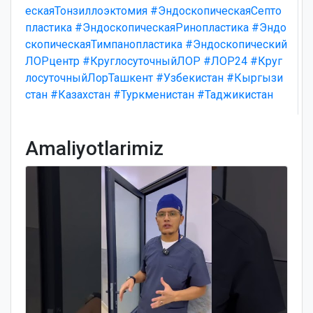
ескаяТонзиллоэктомия
#ЭндоскопическаяСепто
пластика
#ЭндоскопическаяРинопластика
#Эндо
скопическаяТимпанопластика
#Эндоскопический
ЛОРцентр
#КруглосуточныйЛОР
#ЛОР24
#Круг
лосуточныйЛорТашкент
#Узбекистан
#Кыргызи
стан
#Казахстан
#Туркменистан
#Таджикистан
Amaliyotlarimiz