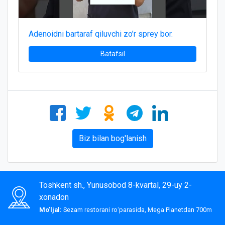
Adenoidni bartaraf qiluvchi zo’r sprey bor.
Batafsil
Biz bilan bog'lanish
Toshkent sh., Yunusobod 8-kvartal, 29-uy 2-
xonadon
Mo'ljal:
Sezam restorani roʻparasida, Mega Planetdan 700m