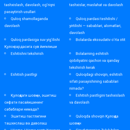
tashxislash, davolash, og’riqni
tashxislar, maslahat va davolash
pasaytirish usullari
Quloq shamollaganda
Quloq pardasi teshilishi /
davolash
yirtilishi — sabablari, alomatlari,
davolash
Quloq pardasiga suv yig’ilishi
Bolalarda ekssudativ o’rta otit
Қулоқ пардасига сув йиғилиши
Eshitishni tekshirish
Bolalarning eshitish
qobiliyatini qachon va qanday
tekshirish kerak
Eshitish pastligi
Quloqdagi shovqin, eshitish
sifati pasayishining sabablari
nimada?
Қулоқдаги шовқин, эшитиш
Eshitish pastligini tashxislash
сифати пасайишининг
va davolash
сабаблари нимада?
Эшитиш пастлигини
Quloqda shovqin Қулоқда
ташхислаш ва даволаш
шовқин