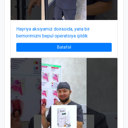
Hayriya aksiyamiz doirasida, yana bir
bemorimizni bepul operatsiya qildik.
Batafsil