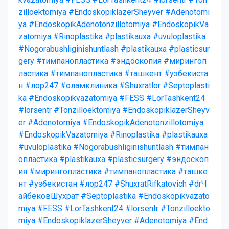
zilloektomiya
#EndoskopiklazerSheyver
#Adenotomi
ya
#EndoskopikAdenotonzillotomiya
#EndoskopikVa
zatomiya
#Rinoplastika
#plastikauxa
#uvuloplastika
#Nogorabushliginishuntlash
#plastikauxa
#plasticsur
gery
#тимпанопластика
#эндоскопия
#мирингоп
ластика
#тимпанопластика
#ташкент
#узбекиста
н
#лор247
#оламклиника
#Shuxratlor
#Septoplasti
ka
#Endoskopikvazatomiya
#FESS
#LorTashkent24
#lorsentr
#Tonzilloektomiya
#EndoskopiklazerSheyv
er
#Adenotomiya
#EndoskopikAdenotonzillotomiya
#EndoskopikVazatomiya
#Rinoplastika
#plastikauxa
#uvuloplastika
#Nogorabushliginishuntlash
#тимпан
опластика
#plastikauxa
#plasticsurgery
#эндоскоп
ия
#мирингопластика
#тимпанопластика
#ташке
нт
#узбекистан
#лор247
#ShuxratRifkatovich
#drЧ
айбековШухрат
#Septoplastika
#Endoskopikvazato
miya
#FESS
#LorTashkent24
#lorsentr
#Tonzilloekto
miya
#EndoskopiklazerSheyver
#Adenotomiya
#End