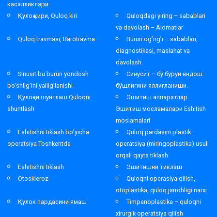
касалликлари
Қулоқ кири, Quloq kiri
Quloqdagi yiring – sabablari
va davolash – Alomatlar
Quloq travmasi, Barotravma
Burun og’rig’i – sabablari,
diagnostikasi, maslahat va
davolash.
Sinusit bu burun yondosh
Синусит – бу бурун ёндош
bo’shlig’ini yallig’lanishi
бўшлиғини яллиғланиши.
Қулоқни шунтлаш Quloqni
Эшитиш аппаратлар
shuntlash
Эшитиш мосламалари Eshitish
moslamalari
Eshitishni tiklash bo’yicha
Quloq pardasini plastik
operatsiya Toshkentda
operatsiya (miringoplastika) usuli
orqali qayta tiklash
Eshitishni tiklash
Эшитишни тиклаш
Otoskleroz
Quloqni operasiya qilish,
otoplastika, quloq jarrohligi narxi
Қулок пардасини ямаш
Timpanoplastika – quloqni
xirurgik operatsiya qilish