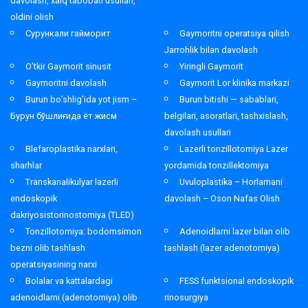
davolash, xalq tabobati usullari,
oldini olish
Сурункали гайморит
Gaymoritni operatsiya qilish
Jarrohlik bilan davolash
O’tkir Gaymorit sinusit
Yiringli Gaymorit
Gaymoritni davolash
Gaymorit Lor klinika markazi
Burun bo’shlig’ida yot jism –
Burun bitishi — sabablari,
Бурун бўшлиғида ёт жисм
belgilari, asoratlari, tashxislash,
davolash usullari
Blefaroplastika narxlari,
Lazerli tonzillotomiya Lazer
sharhlar
yordamida tonzillektomiya
Transkanalikulyar lazerli
Uvuloplastika – Horlamani
endoskopik
davolash – Oson Nafas Olish
dakriyosistorinostomiya (TLED)
Tonzillotomiya: bodomsimon
Adenoidlarni lazer bilan olib
bezni olib tashlash
tashlash (lazer adenotomiya)
operatsiyasining narxi
Bolalar va kattalardagi
FESS funktsional endoskopik
adenoidlarni (adenotomiya) olib
rinosurgiya