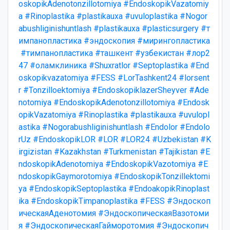
oskopikAdenotonzillotomiya
#EndoskopikVazatomiy
a
#Rinoplastika
#plastikauxa
#uvuloplastika
#Nogor
abushliginishuntlash
#plastikauxa
#plasticsurgery
#т
импанопластика
#эндоскопия
#мирингопластика
#тимпанопластика
#ташкент
#узбекистан
#лор2
47
#оламклиника
#Shuxratlor
#Septoplastika
#End
oskopikvazatomiya
#FESS
#LorTashkent24
#lorsent
r
#Tonzilloektomiya
#EndoskopiklazerSheyver
#Ade
notomiya
#EndoskopikAdenotonzillotomiya
#Endosk
opikVazatomiya
#Rinoplastika
#plastikauxa
#uvulopl
astika
#Nogorabushliginishuntlash
#Endolor
#Endolo
rUz
#EndoskopikLOR
#LOR
#LOR24
#Uzbekistan
#K
irgizistan
#Kazakhstan
#Turkmenistan
#Tajikistan
#E
ndoskopikAdenotomiya
#EndoskopikVazotomiya
#E
ndoskopikGaymorotomiya
#EndoskopikTonzillektomi
ya
#EndoskopikSeptoplastika
#EndoakopikRinoplast
ika
#EndoskopikTimpanoplastika
#FESS
#Эндоскоп
ическаяАденотомия
#ЭндоскопическаяВазотоми
я
#ЭндоскопическаяГайморотомия
#Эндоскопич