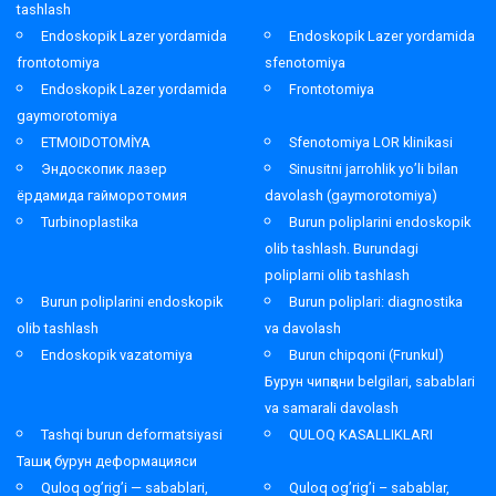
tashlash
Endoskopik Lazer yordamida
Endoskopik Lazer yordamida
frontotomiya
sfenotomiya
Endoskopik Lazer yordamida
Frontotomiya
gaymorotomiya
ETMOIDOTOMİYA
Sfenotomiya LOR klinikasi
Эндоскопик лазер
Sinusitni jarrohlik yo’li bilan
ёрдамида гайморотомия
davolash (gaymorotomiya)
Turbinoplastika
Burun poliplarini endoskopik
olib tashlash. Burundagi
poliplarni olib tashlash
Burun poliplarini endoskopik
Burun poliplari: diagnostika
olib tashlash
va davolash
Endoskopik vazatomiya
Burun chipqoni (Frunkul)
Бурун чипқони belgilari, sabablari
va samarali davolash
Tashqi burun deformatsiyasi
QULOQ KASALLIKLARI
Ташқи бурун деформацияси
Quloq og’rig’i — sabablari,
Quloq og’rig’i – sabablar,