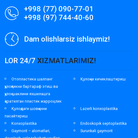
+998 (77) 090-77-01
+998 (97) 744-40-60
Dam olishlarsiz ishlaymiz!
LOR 24/7
XIZMATLARIMIZ!
Отопластика шалпанг
Қулоқни кичиклаштириш
қулоқликни бартараф этиш ва
қулоқ шаклини яхшилашга
қаратилган пластик жарроҳлик
Қулоқдаги шовқинни
Lazerli konxoplastika
пасайтириш
Konxoplastika
Endoskopik septoplastika
Gaymorit – alomatlari,
Surunkali gaymorit