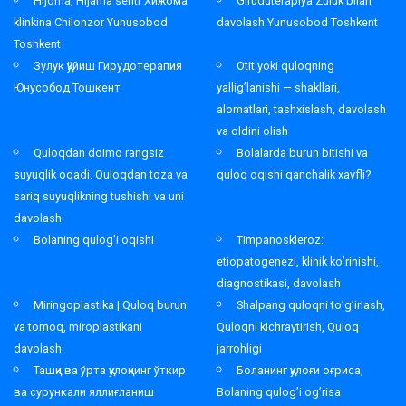
Hijoma, Hijama sentr Хижома
Giruduterapiya Zuluk bilan
klinkina Chilonzor Yunusobod
davolash Yunusobod Toshkent
Toshkent
Зулук қўйиш Гирудотерапия
Otit yoki quloqning
Юнусобод Тошкент
yallig’lanishi — shakllari,
alomatlari, tashxislash, davolash
va oldini olish
Quloqdan doimo rangsiz
Bolalarda burun bitishi va
suyuqlik oqadi. Quloqdan toza va
quloq oqishi qanchalik xavfli?
sariq suyuqlikning tushishi va uni
davolash
Bolaning qulog’i oqishi
Timpanoskleroz:
etiopatogenezi, klinik ko’rinishi,
diagnostikasi, davolash
Miringoplastika | Quloq burun
Shalpang quloqni to’g’irlash,
va tomoq, miroplastikani
Quloqni kichraytirish, Quloq
davolash
jarrohligi
Ташқи ва ўрта қулоқнинг ўткир
Боланинг қулоғи оғриса,
ва сурункали яллиғланиш
Bolaning qulog’i og’risa