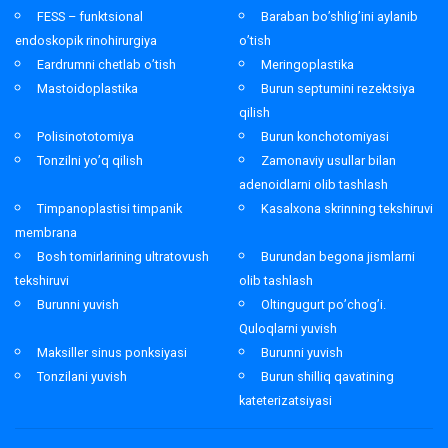
FESS – funktsional
Baraban bo’shlig’ini aylanib
endoskopik rinohirurgiya
o’tish
Eardrumni chetlab o’tish
Meringoplastika
Mastoidoplastika
Burun septumini rezektsiya
qilish
Polisinototomiya
Burun konchotomiyasi
Tonzilni yo’q qilish
Zamonaviy usullar bilan
adenoidlarni olib tashlash
Timpanoplastisi timpanik
Kasalxona skrinning tekshiruvi
membrana
Bosh tomirlarining ultratovush
Burundan begona jismlarni
tekshiruvi
olib tashlash
Burunni yuvish
Oltingugurt po’chog’i.
Quloqlarni yuvish
Maksiller sinus ponksiyasi
Burunni yuvish
Tonzilani yuvish
Burun shilliq qavatining
kateterizatsiyasi