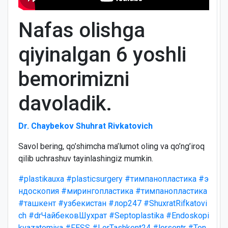
Nafas olishga
qiyinalgan 6 yoshli
bemorimizni
davoladik.
Dr. Chaybekov Shuhrat Rivkatovich
Savol bering, qo’shimcha ma’lumot oling va qo’ng’iroq
qilib uchrashuv tayinlashingiz mumkin.
#plastikauxa
#plasticsurgery
#тимпанопластика
#э
ндоскопия
#мирингопластика
#тимпанопластика
#ташкент
#узбекистан
#лор247
#ShuxratRifkatovi
ch
#drЧайбековШухрат
#Septoplastika
#Endoskopi
kvazatomiya
#FESS
#LorTashkent24
#lorsentr
#Ton