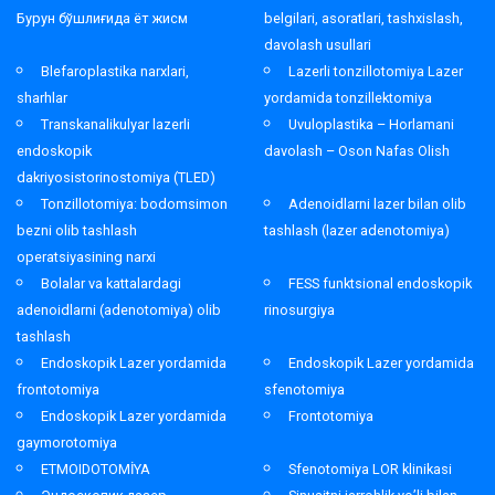
Бурун бўшлиғида ёт жисм
belgilari, asoratlari, tashxislash,
davolash usullari
Blefaroplastika narxlari,
Lazerli tonzillotomiya Lazer
sharhlar
yordamida tonzillektomiya
Transkanalikulyar lazerli
Uvuloplastika – Horlamani
endoskopik
davolash – Oson Nafas Olish
dakriyosistorinostomiya (TLED)
Tonzillotomiya: bodomsimon
Adenoidlarni lazer bilan olib
bezni olib tashlash
tashlash (lazer adenotomiya)
operatsiyasining narxi
Bolalar va kattalardagi
FESS funktsional endoskopik
adenoidlarni (adenotomiya) olib
rinosurgiya
tashlash
Endoskopik Lazer yordamida
Endoskopik Lazer yordamida
frontotomiya
sfenotomiya
Endoskopik Lazer yordamida
Frontotomiya
gaymorotomiya
ETMOIDOTOMİYA
Sfenotomiya LOR klinikasi