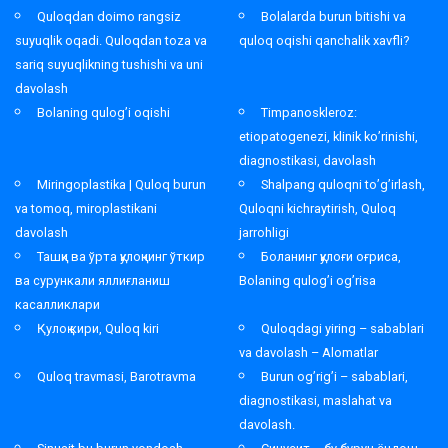
Quloqdan doimo rangsiz
Bolalarda burun bitishi va
suyuqlik oqadi. Quloqdan toza va
quloq oqishi qanchalik xavfli?
sariq suyuqlikning tushishi va uni
davolash
Bolaning qulog’i oqishi
Timpanoskleroz:
etiopatogenezi, klinik ko’rinishi,
diagnostikasi, davolash
Miringoplastika | Quloq burun
Shalpang quloqni to’g’irlash,
va tomoq, miroplastikani
Quloqni kichraytirish, Quloq
davolash
jarrohligi
Ташқи ва ўрта қулоқнинг ўткир
Боланинг қулоғи оғриса,
ва сурункали яллиғланиш
Bolaning qulog’i og’risa
касалликлари
Қулоқ кири, Quloq kiri
Quloqdagi yiring – sabablari
va davolash – Alomatlar
Quloq travmasi, Barotravma
Burun og’rig’i – sabablari,
diagnostikasi, maslahat va
davolash.