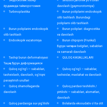
Эндоскопик лазер
Sinusitni jarrohlik yo’li bilan
ёрдамида гайморотомия
davolash (gaymorotomiya)
Turbinoplastika
Burun poliplarini endoskopik
olib tashlash. Burundagi
poliplarni olib tashlash
Burun poliplarini endoskopik
Burun poliplari: diagnostika
olib tashlash
va davolash
Endoskopik vazatomiya
Burun chipqoni (Frunkul)
Бурун чипқони belgilari, sabablari
va samarali davolash
Tashqi burun deformatsiyasi
QULOQ KASALLIKLARI
Ташқи бурун деформацияси
Quloq og’rig’i — sabablari,
Quloq og’rig’i – sabablar,
tashxislash, davolash, og’riqni
tashxislar, maslahat va davolash
pasaytirish usullari
Quloq shamollaganda
Quloq pardasi teshilishi /
davolash
yirtilishi — sabablari, alomatlari,
davolash
Quloq pardasiga suv yig’ilishi
Bolalarda ekssudativ o’rta otit