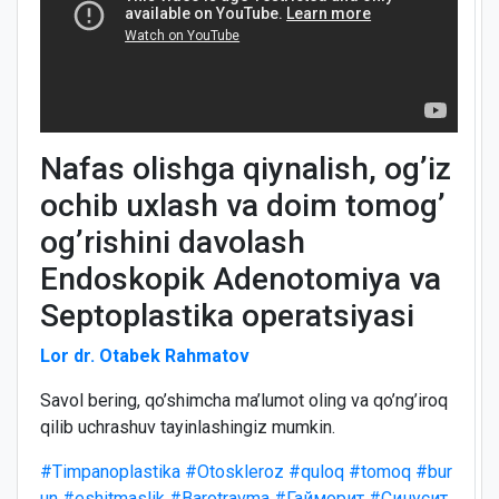
Nafas olishga qiynalish, og’iz
ochib uxlash va doim tomog’
og’rishini davolash
Endoskopik Adenotomiya va
Septoplastika operatsiyasi
Lor dr. Otabek Rahmatov
Savol bering, qo’shimcha ma’lumot oling va qo’ng’iroq
qilib uchrashuv tayinlashingiz mumkin.
#Timpanoplastika
#Otoskleroz
#quloq
#tomoq
#bur
un
#eshitmaslik
#Barotravma
#Гайморит
#Синусит