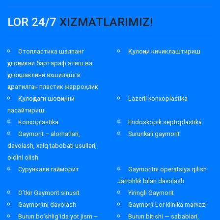
LOR 24/7
XIZMATLARIMIZ!
Отопластика шалпанг
Қулоқни кичиклаштириш
қулоқликни бартараф этиш ва
қулоқ шаклини яхшилашга
қаратилган пластик жарроҳлик
Қулоқдаги шовқинни
Lazerli konxoplastika
пасайтириш
Konxoplastika
Endoskopik septoplastika
Gaymorit – alomatlari,
Surunkali gaymorit
davolash, xalq tabobati usullari,
oldini olish
Сурункали гайморит
Gaymoritni operatsiya qilish
Jarrohlik bilan davolash
O’tkir Gaymorit sinusit
Yiringli Gaymorit
Gaymoritni davolash
Gaymorit Lor klinika markazi
Burun bo’shlig’ida yot jism –
Burun bitishi — sabablari,