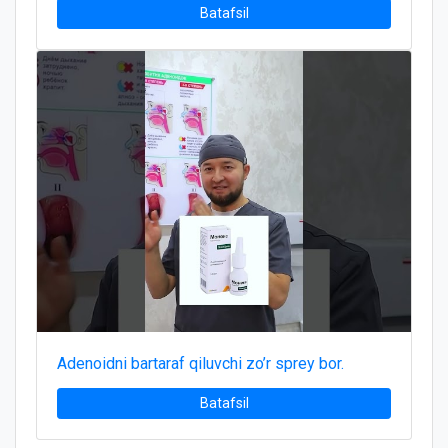
Batafsil
Adenoidni bartaraf qiluvchi zo’r sprey bor.
Batafsil