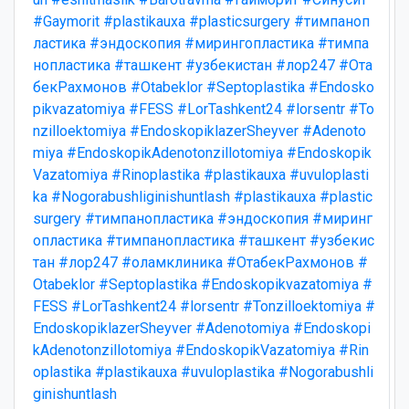
#Gaymorit
#plastikauxa
#plasticsurgery
#тимпаноп
ластика
#эндоскопия
#мирингопластика
#тимпа
нопластика
#ташкент
#узбекистан
#лор247
#Ота
бекРахмонов
#Otabeklor
#Septoplastika
#Endosko
pikvazatomiya
#FESS
#LorTashkent24
#lorsentr
#To
nzilloektomiya
#EndoskopiklazerSheyver
#Adenoto
miya
#EndoskopikAdenotonzillotomiya
#Endoskopik
Vazatomiya
#Rinoplastika
#plastikauxa
#uvuloplasti
ka
#Nogorabushliginishuntlash
#plastikauxa
#plastic
surgery
#тимпанопластика
#эндоскопия
#миринг
опластика
#тимпанопластика
#ташкент
#узбекис
тан
#лор247
#оламклиника
#ОтабекРахмонов
#
Otabeklor
#Septoplastika
#Endoskopikvazatomiya
#
FESS
#LorTashkent24
#lorsentr
#Tonzilloektomiya
#
EndoskopiklazerSheyver
#Adenotomiya
#Endoskopi
kAdenotonzillotomiya
#EndoskopikVazatomiya
#Rin
oplastika
#plastikauxa
#uvuloplastika
#Nogorabushli
ginishuntlash