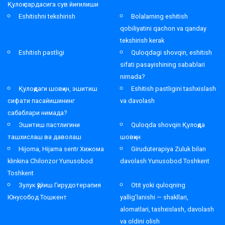
Қулоқ пардасига сув йиғилиши
Eshitishni tekshirish
Bolalarning eshitish
qobiliyatini qachon va qanday
tekshirish kerak
Eshitish pastligi
Quloqdagi shovqin, eshitish
sifati pasayishining sabablari
nimada?
Қулоқдаги шовқин, эшитиш
Eshitish pastligini tashxislash
сифати пасайишининг
va davolash
сабаблари нимада?
Эшитиш пастлигини
Quloqda shovqin Қулоқда
ташхислаш ва даволаш
шовқин
Hijoma, Hijama sentr Хижома
Giruduterapiya Zuluk bilan
klinkina Chilonzor Yunusobod
davolash Yunusobod Toshkent
Toshkent
Зулук қўйиш Гирудотерапия
Otit yoki quloqning
Юнусобод Тошкент
yallig’lanishi — shakllari,
alomatlari, tashxislash, davolash
va oldini olish