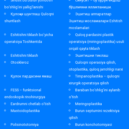
Sinusit bu burun yondosh
Синусит – бу бурун ёндош
bo’shlig’ini yallig’lanishi
бўшлиғини яллиғланиши.
Қулоқни шунтлаш Quloqni
Эшитиш аппаратлар
shuntlash
Эшитиш мосламалари Eshitish
moslamalari
Eshitishni tiklash bo’yicha
Quloq pardasini plastik
operatsiya Toshkentda
operatsiya (miringoplastika) usuli
orqali qayta tiklash
Eshitishni tiklash
Эшитишни тиклаш
Otoskleroz
Quloqni operasiya qilish,
otoplastika, quloq jarrohligi narxi
Қулок пардасини ямаш
Timpanoplastika – quloqni
xirurgik operatsiya qilish
FESS – funktsional
Baraban bo’shlig’ini aylanib
endoskopik rinohirurgiya
o’tish
Eardrumni chetlab o’tish
Meringoplastika
Mastoidoplastika
Burun septumini rezektsiya
qilish
Polisinototomiya
Burun konchotomiyasi