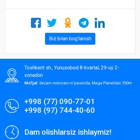
Biz bilan bog'lanish
Toshkent sh., Yunusobod 8-kvartal, 29-uy 2-
xonadon
Mo'ljal:
Sezam restorani roʻparasida, Mega Planetdan 700m
+998 (77) 090-77-01
+998 (97) 744-40-60
Dam olishlarsiz ishlaymiz!