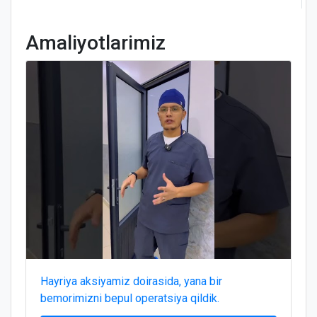
Amaliyotlarimiz
Hayriya aksiyamiz doirasida, yana bir
bemorimizni bepul operatsiya qildik.