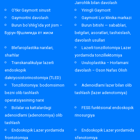
Jarrohlik bilan davolash
O’tkir Gaymorit sinusit
Yiringli Gaymorit
Gaymoritni davolash
Gaymorit Lor klinika markazi
Burun bo’shlig’ida yot jism –
Burun bitishi — sabablari,
Бурун бўшлиғида ёт жисм
belgilari, asoratlari, tashxislash,
davolash usullari
Blefaroplastika narxlari,
Lazerli tonzillotomiya Lazer
sharhlar
yordamida tonzillektomiya
Transkanalikulyar lazerli
Uvuloplastika – Horlamani
endoskopik
davolash – Oson Nafas Olish
dakriyosistorinostomiya (TLED)
Tonzillotomiya: bodomsimon
Adenoidlarni lazer bilan olib
bezni olib tashlash
tashlash (lazer adenotomiya)
operatsiyasining narxi
Bolalar va kattalardagi
FESS funktsional endoskopik
adenoidlarni (adenotomiya) olib
rinosurgiya
tashlash
Endoskopik Lazer yordamida
Endoskopik Lazer yordamida
frontotomiya
sfenotomiya