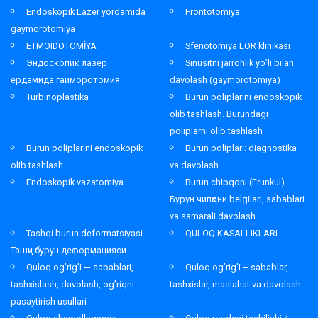
Endoskopik Lazer yordamida
Frontotomiya
gaymorotomiya
ETMOIDOTOMİYA
Sfenotomiya LOR klinikasi
Эндоскопик лазер
Sinusitni jarrohlik yo’li bilan
ёрдамида гайморотомия
davolash (gaymorotomiya)
Turbinoplastika
Burun poliplarini endoskopik
olib tashlash. Burundagi
poliplarni olib tashlash
Burun poliplarini endoskopik
Burun poliplari: diagnostika
olib tashlash
va davolash
Endoskopik vazatomiya
Burun chipqoni (Frunkul)
Бурун чипқони belgilari, sabablari
va samarali davolash
Tashqi burun deformatsiyasi
QULOQ KASALLIKLARI
Ташқи бурун деформацияси
Quloq og’rig’i — sabablari,
Quloq og’rig’i – sabablar,
tashxislash, davolash, og’riqni
tashxislar, maslahat va davolash
pasaytirish usullari