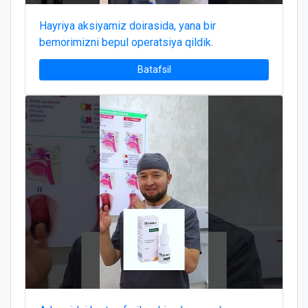
Hayriya aksiyamiz doirasida, yana bir
bemorimizni bepul operatsiya qildik.
Batafsil