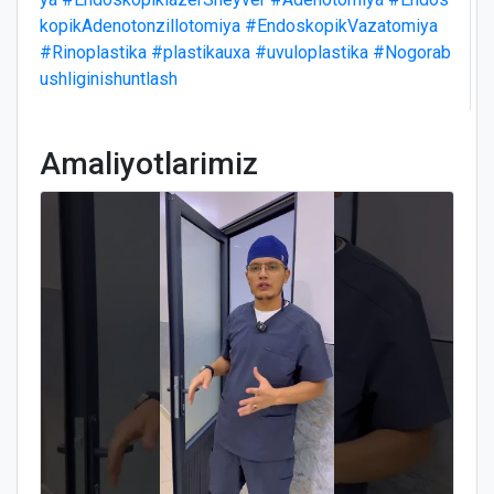
kopikAdenotonzillotomiya
#EndoskopikVazatomiya
#Rinoplastika
#plastikauxa
#uvuloplastika
#Nogorab
ushliginishuntlash
Amaliyotlarimiz