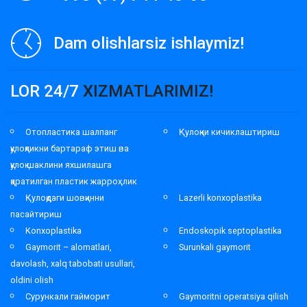
Dam olishlarsiz ishlaymiz!
LOR 24/7
XIZMATLARIMIZ!
Отопластика шалпанг
Қулоқни кичиклаштириш
қулоқликни бартараф этиш ва
қулоқ шаклини яхшилашга
қаратилган пластик жарроҳлик
Қулоқдаги шовқинни
Lazerli konxoplastika
пасайтириш
Konxoplastika
Endoskopik septoplastika
Gaymorit – alomatlari,
Surunkali gaymorit
davolash, xalq tabobati usullari,
oldini olish
Сурункали гайморит
Gaymoritni operatsiya qilish