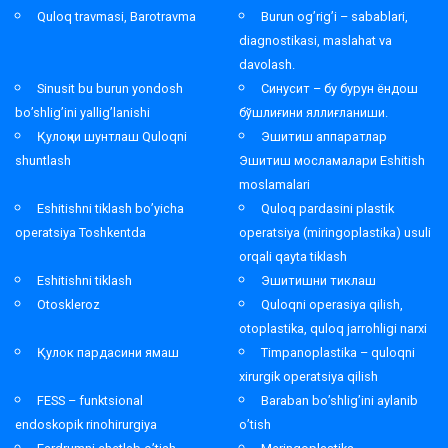
Quloq travmasi, Barotravma
Burun og’rig’i – sabablari,
diagnostikasi, maslahat va
davolash.
Sinusit bu burun yondosh
Синусит – бу бурун ёндош
bo’shlig’ini yallig’lanishi
бўшлиғини яллиғланиши.
Қулоқни шунтлаш Quloqni
Эшитиш аппаратлар
shuntlash
Эшитиш мосламалари Eshitish
moslamalari
Eshitishni tiklash bo’yicha
Quloq pardasini plastik
operatsiya Toshkentda
operatsiya (miringoplastika) usuli
orqali qayta tiklash
Eshitishni tiklash
Эшитишни тиклаш
Otoskleroz
Quloqni operasiya qilish,
otoplastika, quloq jarrohligi narxi
Қулок пардасини ямаш
Timpanoplastika – quloqni
xirurgik operatsiya qilish
FESS – funktsional
Baraban bo’shlig’ini aylanib
endoskopik rinohirurgiya
o’tish