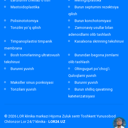
Eardrumni chetlab o’tish
Meringoplastika
Mastoidoplastika
Burun septumini rezektsiya
qilish
Polisinototomiya
Burun konchotomiyasi
Tonzilni yo’q qilish
Zamonaviy usullar bilan
adenoidlarni olib tashlash
Timpanoplastisi timpanik
Kasalxona skrinning tekshiruvi
membrana
Bosh tomirlarining ultratovush
Burundan begona jismlarni
tekshiruvi
olib tashlash
Burunni yuvish
Oltingugurt po’chog’i.
Quloqlarni yuvish
Maksiller sinus ponksiyasi
Burunni yuvish
Tonzilani yuvish
Burun shilliq qavatining
kateterizatsiyasi
© 2026
LOR klinika markazi Hijoma Zuluk sentr Toshkent Yunusobod
Chilonzor Lor 24/7 klinika -
LOR24.UZ