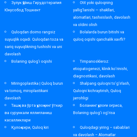
Зулук қўйиш Гирудотерапия
Otit yoki quloqning
Юнусобод Тошкент
yallig’lanishi — shakllari,
alomatlari, tashxislash, davolash
va oldini olish
Quloqdan doimo rangsiz
Bolalarda burun bitishi va
suyuqlik oqadi. Quloqdan toza va
quloq oqishi qanchalik xavfli?
sariq suyuqlikning tushishi va uni
davolash
Bolaning qulog’i oqishi
Timpanoskleroz:
etiopatogenezi, klinik ko’rinishi,
diagnostikasi, davolash
Miringoplastika | Quloq burun
Shalpang quloqni to’g’irlash,
va tomoq, miroplastikani
Quloqni kichraytirish, Quloq
davolash
jarrohligi
Ташқи ва ўрта қулоқнинг ўткир
Боланинг қулоғи оғриса,
ва сурункали яллиғланиш
Bolaning qulog’i og’risa
касалликлари
Қулоқ кири, Quloq kiri
Quloqdagi yiring – sabablari
va davolash – Alomatlar