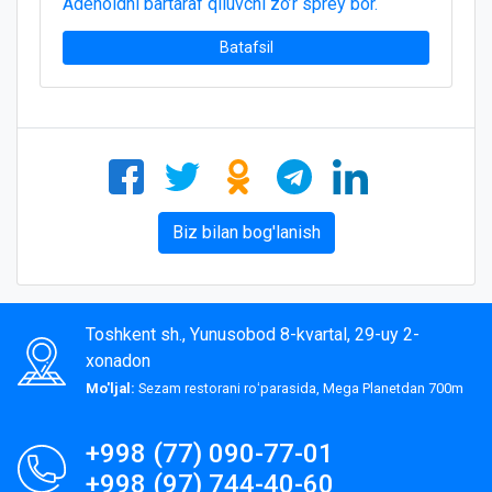
Adenoidni bartaraf qiluvchi zo’r sprey bor.
Batafsil
Biz bilan bog'lanish
Toshkent sh., Yunusobod 8-kvartal, 29-uy 2-
xonadon
Mo'ljal:
Sezam restorani roʻparasida, Mega Planetdan 700m
+998 (77) 090-77-01
+998 (97) 744-40-60