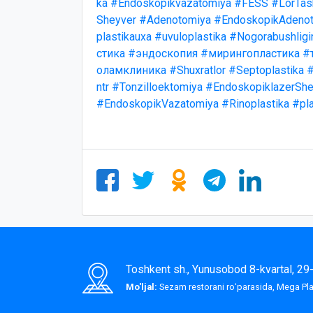
ka
#Endoskopikvazatomiya
#FESS
#LorTas
Sheyver
#Adenotomiya
#EndoskopikAdenot
plastikauxa
#uvuloplastika
#Nogorabushligi
стика
#эндоскопия
#мирингопластика
#
оламклиника
#Shuxratlor
#Septoplastika
#
ntr
#Tonzilloektomiya
#EndoskopiklazerShe
#EndoskopikVazatomiya
#Rinoplastika
#pla
Toshkent sh., Yunusobod 8-kvartal, 2
Mo'ljal:
Sezam restorani roʻparasida, Mega P