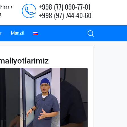
+998 (77) 090-77-01
hlarsiz
+998 (97) 744-40-60
z!
r
Manzil
maliyotlarimiz