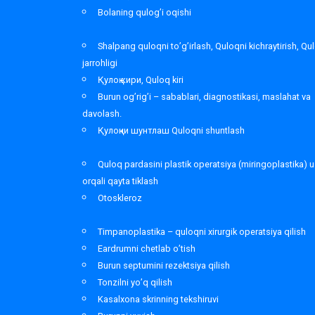
Bolaning qulog’i oqishi
Shalpang quloqni to’g’irlash, Quloqni kichraytirish, Qu
jarrohligi
Қулоқ кири, Quloq kiri
Burun og’rig’i – sabablari, diagnostikasi, maslahat va
davolash.
Қулоқни шунтлаш Quloqni shuntlash
Quloq pardasini plastik operatsiya (miringoplastika) u
orqali qayta tiklash
Otoskleroz
Timpanoplastika – quloqni xirurgik operatsiya qilish
Eardrumni chetlab o’tish
Burun septumini rezektsiya qilish
Tonzilni yo’q qilish
Kasalxona skrinning tekshiruvi