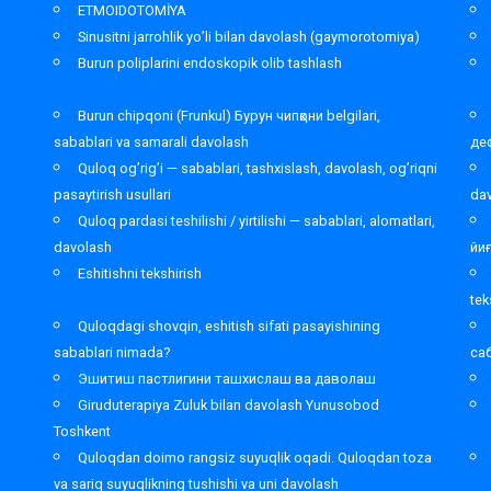
ETMOIDOTOMİYA
Sinusitni jarrohlik yo’li bilan davolash (gaymorotomiya)
Burun poliplarini endoskopik olib tashlash
Burun chipqoni (Frunkul) Бурун чипқони belgilari,
sabablari va samarali davolash
де
Quloq og’rig’i — sabablari, tashxislash, davolash, og’riqni
pasaytirish usullari
da
Quloq pardasi teshilishi / yirtilishi — sabablari, alomatlari,
davolash
йи
Eshitishni tekshirish
tek
Quloqdagi shovqin, eshitish sifati pasayishining
sabablari nimada?
са
Эшитиш пастлигини ташхислаш ва даволаш
Giruduterapiya Zuluk bilan davolash Yunusobod
Toshkent
,
Quloqdan doimo rangsiz suyuqlik oqadi. Quloqdan toza
va sariq suyuqlikning tushishi va uni davolash