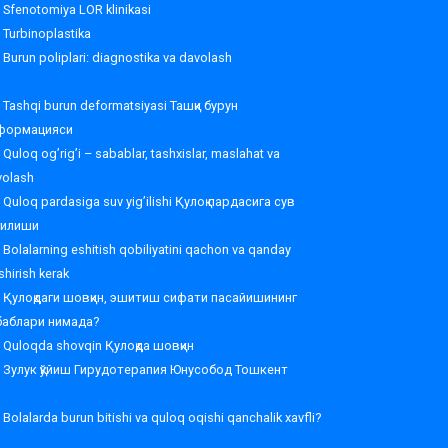
Sfenotomiya LOR klinikasi
Turbinoplastika
Burun poliplari: diagnostika va davolash
Tashqi burun deformatsiyasi Ташқи бурун
формацияси
Quloq og’rig’i – sabablar, tashxislar, maslahat va
volash
Quloq pardasiga suv yig’ilishi Қулоқ пардасига сув
ғилиши
Bolalarning eshitish qobiliyatini qachon va qanday
shirish kerak
Қулоқдаги шовқин, эшитиш сифати пасайишининг
баблари нимада?
Quloqda shovqin Қулоқда шовқин
Зулук қўйиш Гирудотерапия Юнусобод Тошкент
Bolalarda burun bitishi va quloq oqishi qanchalik xavfli?