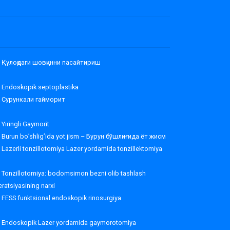
Қулоқдаги шовқинни пасайтириш
Endoskopik septoplastika
Сурункали гайморит
Yiringli Gaymorit
Burun bo’shlig’ida yot jism – Бурун бўшлиғида ёт жисм
Lazerli tonzillotomiya Lazer yordamida tonzillektomiya
Tonzillotomiya: bodomsimon bezni olib tashlash
ratsiyasining narxi
FESS funktsional endoskopik rinosurgiya
Endoskopik Lazer yordamida gaymorotomiya