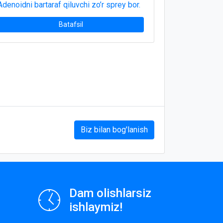
Adenoidni bartaraf qiluvchi zo’r sprey bor.
Batafsil
Biz bilan bog'lanish
Dam olishlarsiz
ishlaymiz!