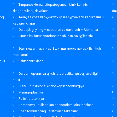
Timpanoskleroz: etiopatogenezi, klinik ko’rinishi,
diagnostikasi, davolash
da
loq
Ташқи ва ўрта қулоқнинг ўткир ва сурункали яллиғланиш
касалликлари
Quloqdagi yiring – sabablari va davolash – Alomatlar
Sinusit bu burun yondosh bo’shlig’ini yallig’lanishi
Эшитиш аппаратлар Эшитиш мосламалари Eshitish
moslamalari
suli
Eshitishni tiklash
Quloqni operasiya qilish, otoplastika, quloq jarrohligi
narxi
FESS – funktsional endoskopik rinohirurgiya
Meringoplastika
Polisinototomiya
Zamonaviy usullar bilan adenoidlarni olib tashlash
Bosh tomirlarining ultratovush tekshiruvi