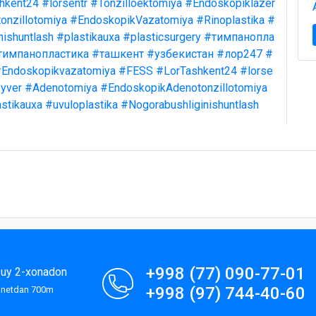
hkent24
#lorsentr
#Tonzilloektomiya
#Endoskopiklazer
onzillotomiya
#EndoskopikVazatomiya
#Rinoplastika
#
nishuntlash
#plastikauxa
#plasticsurgery
#тимпанопла
тимпанопластика
#ташкент
#узбекистан
#лор247
#
Endoskopikvazatomiya
#FESS
#LorTashkent24
#lorse
yver
#Adenotomiya
#EndoskopikAdenotonzillotomiya
stikauxa
#uvuloplastika
#Nogorabushliginishuntlash
+998 (77) 090-77-01
9-uy 2-xonadon
+998 (97) 744-40-60
lanetdan 700m