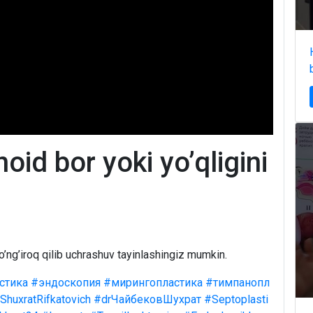
oid bor yoki yo’qligini
o’ng’iroq qilib uchrashuv tayinlashingiz mumkin.
стика
#эндоскопия
#мирингопластика
#тимпанопл
ShuxratRifkatovich
#drЧайбековШухрат
#Septoplasti