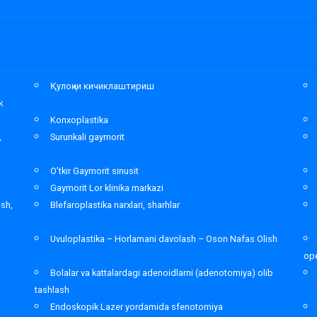
а
Қулоқни кичиклаштириш
к
Konxoplastika
,
Surunkali gaymorit
O’tkir Gaymorit sinusit
Gaymorit Lor klinika markazi
ash,
Blefaroplastika narxlari, sharhlar
Uvuloplastika – Horlamani davolash – Oson Nafas Olish
ope
Bolalar va kattalardagi adenoidlarni (adenotomiya) olib
tashlash
Endoskopik Lazer yordamida sfenotomiya