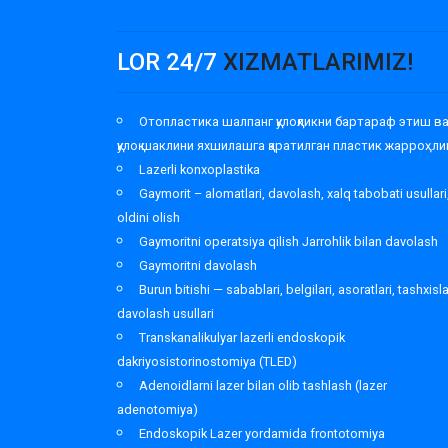
LOR 24/7
XIZMATLARIMIZ!
Отопластика шалпанг қулоқликни бартараф этиш в
қулоқ шаклини яхшилашга қаратилган пластик жарроҳли
Lazerli konxoplastika
Gaymorit – alomatlari, davolash, xalq tabobati usullari
oldini olish
Gaymoritni operatsiya qilish Jarrohlik bilan davolash
Gaymoritni davolash
Burun bitishi — sabablari, belgilari, asoratlari, tashxisl
davolash usullari
Transkanalikulyar lazerli endoskopik
dakriyosistorinostomiya (TLED)
Adenoidlarni lazer bilan olib tashlash (lazer
adenotomiya)
Endoskopik Lazer yordamida frontotomiya