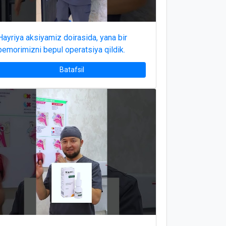
Hayriya aksiyamiz doirasida, yana bir
bemorimizni bepul operatsiya qildik.
Batafsil