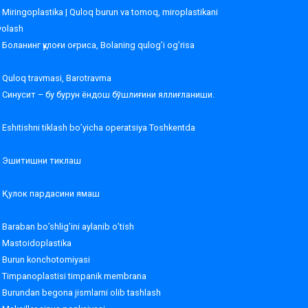
Miringoplastika | Quloq burun va tomoq, miroplastikani
volash
Боланинг қулоғи оғриса, Bolaning qulog’i og’risa
Quloq travmasi, Barotravma
Синусит – бу бурун ёндош бўшлиғини яллиғланиши.
Eshitishni tiklash bo’yicha operatsiya Toshkentda
Эшитишни тиклаш
Қулок пардасини ямаш
Baraban bo’shlig’ini aylanib o’tish
Mastoidoplastika
Burun konchotomiyasi
Timpanoplastisi timpanik membrana
Burundan begona jismlarni olib tashlash