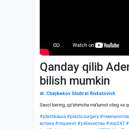
Qanday qilib Aden
bilish mumkin
dr. Chaybekov Shuhrat Rivkatovich
Savol bering, qo’shimcha ma’lumot oling va q
#plastikauxa
#plasticsurgery
#тимпанопла
астика
#ташкент
#узбекистан
#лор247
#