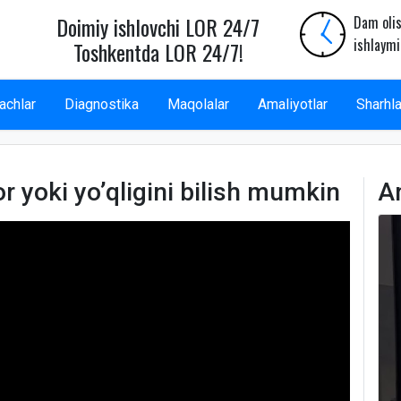
Doimiy ishlovchi LOR 24/7
Dam olis
ishlaymi
Toshkentda LOR 24/7!
achlar
Diagnostika
Maqolalar
Amaliyotlar
Sharhla
r yoki yo’qligini bilish mumkin
A