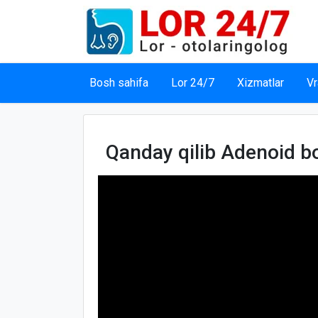
Bosh sahifa
Lor 24/7
Xizmatlar
Vr
Qanday qilib Adenoid bo