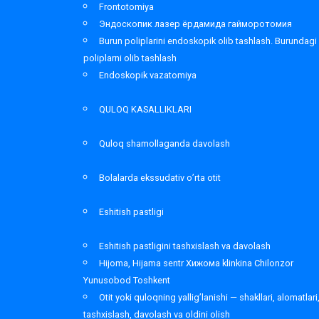
Frontotomiya
Эндоскопик лазер ёрдамида гайморотомия
Burun poliplarini endoskopik olib tashlash. Burundagi
poliplarni olib tashlash
Endoskopik vazatomiya
QULOQ KASALLIKLARI
Quloq shamollaganda davolash
Bolalarda ekssudativ o’rta otit
Eshitish pastligi
Eshitish pastligini tashxislash va davolash
Hijoma, Hijama sentr Хижома klinkina Chilonzor
Yunusobod Toshkent
Otit yoki quloqning yallig’lanishi — shakllari, alomatlari
tashxislash, davolash va oldini olish