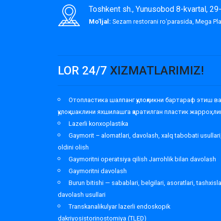
Toshkent sh., Yunusobod 8-kvartal, 2
Mo'ljal:
Sezam restorani roʻparasida, Mega P
LOR 24/7
XIZMATLARIMIZ!
Отопластика шалпанг қулоқликни бартараф этиш в
қулоқ шаклини яхшилашга қаратилган пластик жарроҳли
Lazerli konxoplastika
Gaymorit – alomatlari, davolash, xalq tabobati usullari
oldini olish
Gaymoritni operatsiya qilish Jarrohlik bilan davolash
Gaymoritni davolash
Burun bitishi — sabablari, belgilari, asoratlari, tashxisl
davolash usullari
Transkanalikulyar lazerli endoskopik
dakriyosistorinostomiya (TLED)