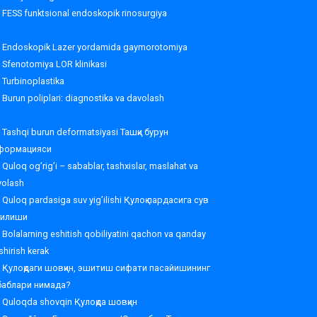
FESS funktsional endoskopik rinosurgiya
Endoskopik Lazer yordamida gaymorotomiya
Sfenotomiya LOR klinikasi
Turbinoplastika
Burun poliplari: diagnostika va davolash
Tashqi burun deformatsiyasi Ташқи бурун
формацияси
Quloq og’rig’i – sabablar, tashxislar, maslahat va
volash
Quloq pardasiga suv yig’ilishi Қулоқ пардасига сув
ғилиши
Bolalarning eshitish qobiliyatini qachon va qanday
shirish kerak
Қулоқдаги шовқин, эшитиш сифати пасайишининг
баблари нимада?
Quloqda shovqin Қулоқда шовқин