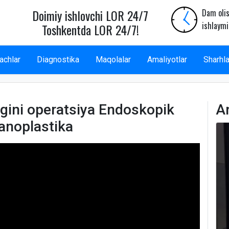
Doimiy ishlovchi LOR 24/7
Dam olis
ishlaymi
Toshkentda LOR 24/7!
achlar
Diagnostika
Maqolalar
Amaliyotlar
Sharhla
igini operatsiya Endoskopik
A
anoplastika