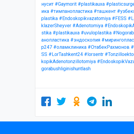
нусит
#Gaymorit
#plastikauxa
#plasticsurg
ика
#тимпанопластика
#ташкент
#узбек
plastika
#Endoskopikvazatomiya
#FESS
#L
klazerSheyver
#Adenotomiya
#EndoskopikA
stika
#plastikauxa
#uvuloplastika
#Nogorabu
анопластика
#эндоскопия
#мирингоплас
р247
#оламклиника
#ОтабекРахмонов
#
SS
#LorTashkent24
#lorsentr
#Tonzilloekt
kopikAdenotonzillotomiya
#EndoskopikVaz
gorabushliginishuntlash