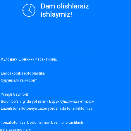
Dam olishlarsiz
ishlaymiz!
Қулоқдаги шовқинни пасайтириш
Endoskopik septoplastika
Сурункали гайморит
Yiringli Gaymorit
Burun bo’shlig’ida yot jism – Бурун бўшлиғида ёт жисм
Lazerli tonzillotomiya Lazer yordamida tonzillektomiya
Tonzillotomiya: bodomsimon bezni olib tashlash
ratsiyasining narxi