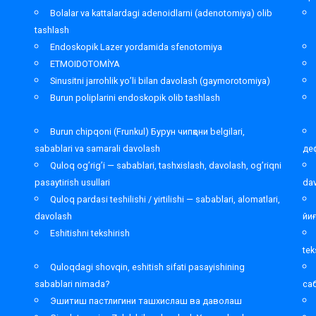
Bolalar va kattalardagi adenoidlarni (adenotomiya) olib
tashlash
Endoskopik Lazer yordamida sfenotomiya
ETMOIDOTOMİYA
Sinusitni jarrohlik yo’li bilan davolash (gaymorotomiya)
Burun poliplarini endoskopik olib tashlash
Burun chipqoni (Frunkul) Бурун чипқони belgilari,
sabablari va samarali davolash
де
Quloq og’rig’i — sabablari, tashxislash, davolash, og’riqni
pasaytirish usullari
da
Quloq pardasi teshilishi / yirtilishi — sabablari, alomatlari,
davolash
йи
Eshitishni tekshirish
tek
Quloqdagi shovqin, eshitish sifati pasayishining
sabablari nimada?
са
Эшитиш пастлигини ташхислаш ва даволаш