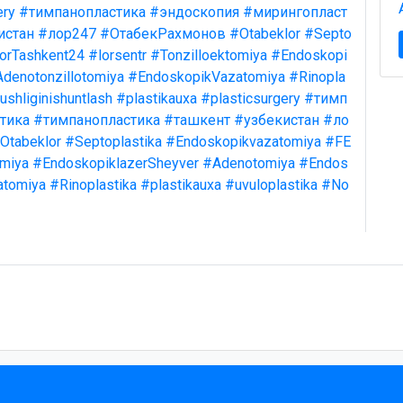
ery
#тимпанопластика
#эндоскопия
#мирингопласт
истан
#лор247
#ОтабекРахмонов
#Otabeklor
#Septo
orTashkent24
#lorsentr
#Tonzilloektomiya
#Endoskopi
denotonzillotomiya
#EndoskopikVazatomiya
#Rinopla
shliginishuntlash
#plastikauxa
#plasticsurgery
#тимп
тика
#тимпанопластика
#ташкент
#узбекистан
#ло
Otabeklor
#Septoplastika
#Endoskopikvazatomiya
#FE
omiya
#EndoskopiklazerSheyver
#Adenotomiya
#Endos
atomiya
#Rinoplastika
#plastikauxa
#uvuloplastika
#No