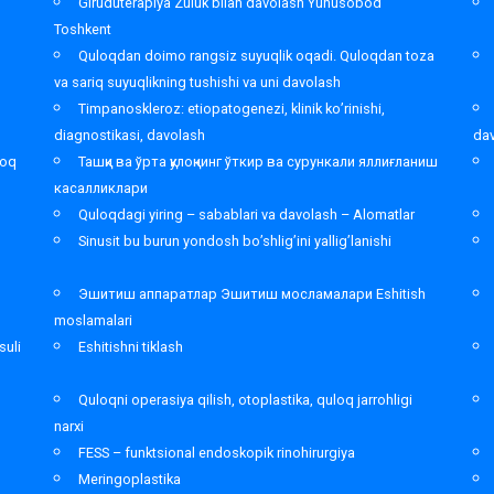
Giruduterapiya Zuluk bilan davolash Yunusobod
Toshkent
,
Quloqdan doimo rangsiz suyuqlik oqadi. Quloqdan toza
va sariq suyuqlikning tushishi va uni davolash
Timpanoskleroz: etiopatogenezi, klinik ko’rinishi,
diagnostikasi, davolash
da
loq
Ташқи ва ўрта қулоқнинг ўткир ва сурункали яллиғланиш
касалликлари
Quloqdagi yiring – sabablari va davolash – Alomatlar
Sinusit bu burun yondosh bo’shlig’ini yallig’lanishi
Эшитиш аппаратлар Эшитиш мосламалари Eshitish
moslamalari
suli
Eshitishni tiklash
Quloqni operasiya qilish, otoplastika, quloq jarrohligi
narxi
FESS – funktsional endoskopik rinohirurgiya
Meringoplastika