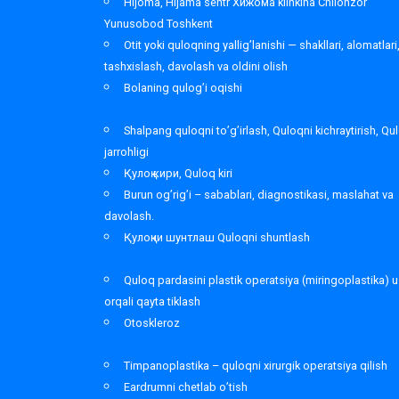
Hijoma, Hijama sentr Хижома klinkina Chilonzor
Yunusobod Toshkent
Otit yoki quloqning yallig’lanishi — shakllari, alomatlari
tashxislash, davolash va oldini olish
Bolaning qulog’i oqishi
Shalpang quloqni to’g’irlash, Quloqni kichraytirish, Qu
jarrohligi
Қулоқ кири, Quloq kiri
Burun og’rig’i – sabablari, diagnostikasi, maslahat va
davolash.
Қулоқни шунтлаш Quloqni shuntlash
Quloq pardasini plastik operatsiya (miringoplastika) u
orqali qayta tiklash
Otoskleroz
Timpanoplastika – quloqni xirurgik operatsiya qilish
Eardrumni chetlab o’tish