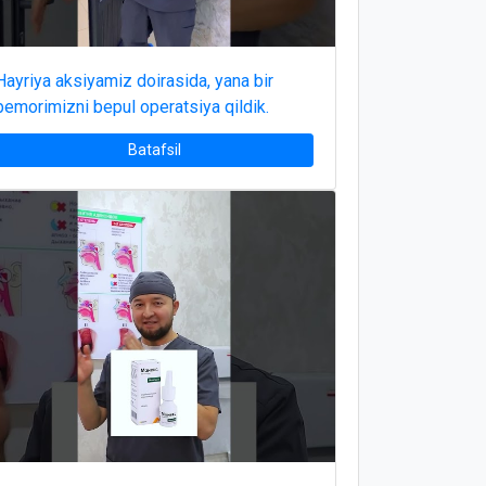
Hayriya aksiyamiz doirasida, yana bir
bemorimizni bepul operatsiya qildik.
Batafsil