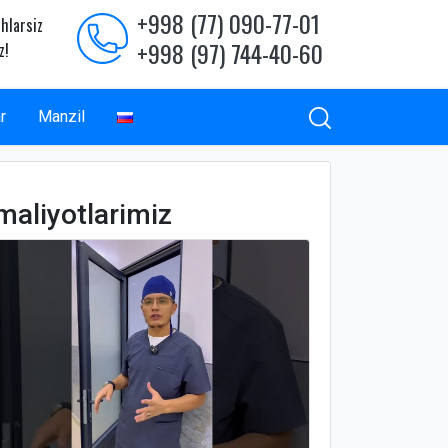
+998 (77) 090-77-01
hlarsiz
+998 (97) 744-40-60
z!
r
Manzil
maliyotlarimiz