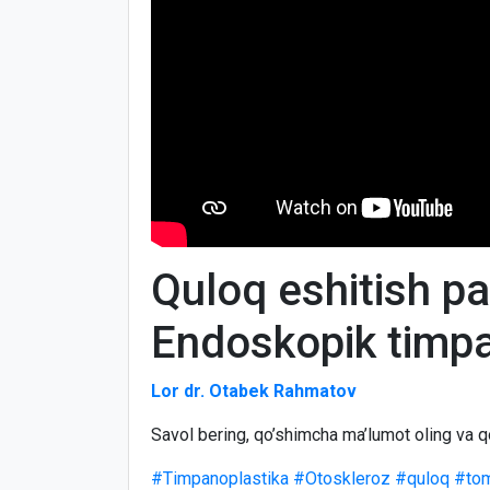
Quloq eshitish pa
Endoskopik timpa
Lor dr. Otabek Rahmatov
Savol bering, qo’shimcha ma’lumot oling va q
#Timpanoplastika
#Otoskleroz
#quloq
#to