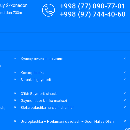
+998 (77) 090-77-01
9-uy 2-xonadon
+998 (97) 744-40-60
lanetdan 700m
а
Қулоқни кичиклаштириш
к
Konxoplastika
,
Surunkali gaymorit
O’tkir Gaymorit sinusit
Gaymorit Lor klinika markazi
ash,
Blefaroplastika narxlari, sharhlar
Uvuloplastika – Horlamani davolash – Oson Nafas Olish
ope