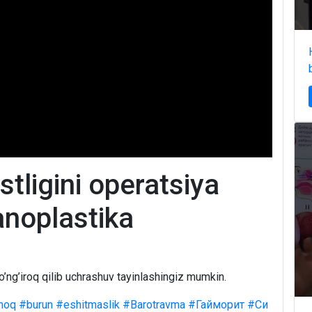
stligini operatsiya
noplastika
o’ng’iroq qilib uchrashuv tayinlashingiz mumkin.
moq
#burun
#eshitmaslik
#Barotravma
#Гайморит
#Си