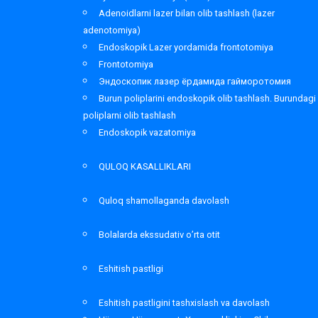
Adenoidlarni lazer bilan olib tashlash (lazer
adenotomiya)
Endoskopik Lazer yordamida frontotomiya
Frontotomiya
Эндоскопик лазер ёрдамида гайморотомия
Burun poliplarini endoskopik olib tashlash. Burundagi
poliplarni olib tashlash
Endoskopik vazatomiya
QULOQ KASALLIKLARI
Quloq shamollaganda davolash
Bolalarda ekssudativ o’rta otit
Eshitish pastligi
Eshitish pastligini tashxislash va davolash