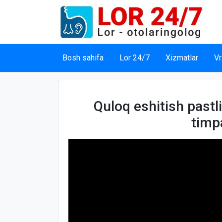
Bosh sahifa
Lor 24/7
Xizmatlar
Vr
Quloq eshitish pastl
timp