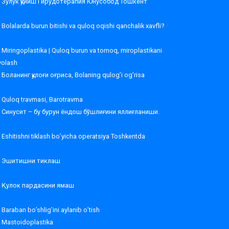
Зулук қўйиш Гирудотерапия Юнусобод Тошкент
Bolalarda burun bitishi va quloq oqishi qanchalik xavfli?
Miringoplastika | Quloq burun va tomoq, miroplastikani
volash
Боланинг қулоғи оғриса, Bolaning qulog’i og’risa
Quloq travmasi, Barotravma
Синусит – бу бурун ёндош бўшлиғини яллиғланиши.
Eshitishni tiklash bo’yicha operatsiya Toshkentda
Эшитишни тиклаш
Қулок пардасини ямаш
Baraban bo’shlig’ini aylanib o’tish
Mastoidoplastika