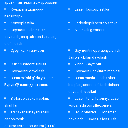
қаратилган пластик жарроҳлик
Қулоқдаги шовқинни
Lazerli konxoplastika
пасайтириш
Konxoplastika
Endoskopik septoplastika
Gaymorit – alomatlari,
Surunkali gaymorit
davolash, xalq tabobati usullari,
oldini olish
Сурункали гайморит
Gaymoritni operatsiya qilish
Jarrohlik bilan davolash
O’tkir Gaymorit sinusit
Yiringli Gaymorit
Gaymoritni davolash
Gaymorit Lor klinika markazi
Burun bo’shlig’ida yot jism –
Burun bitishi — sabablari,
Бурун бўшлиғида ёт жисм
belgilari, asoratlari, tashxislash,
davolash usullari
Blefaroplastika narxlari,
Lazerli tonzillotomiya Lazer
sharhlar
yordamida tonzillektomiya
Transkanalikulyar lazerli
Uvuloplastika – Horlamani
endoskopik
davolash – Oson Nafas Olish
dakriyosistorinostomiya (TLED)