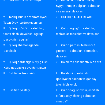
Endoskopik vazatomiya
Burun chipqoni (Frunkul)
Бурун чипқони belgilari, sabablari
va samarali davolash
Tashqi burun deformatsiyasi
QULOQ KASALLIKLARI
Ташқи бурун деформацияси
Quloq og’rig’i — sabablari,
Quloq og’rig’i – sabablar,
tashxislash, davolash, og’riqni
tashxislar, maslahat va davolash
pasaytirish usullari
Quloq shamollaganda
Quloq pardasi teshilishi /
davolash
yirtilishi — sabablari, alomatlari,
davolash
Quloq pardasiga suv yig’ilishi
Bolalarda ekssudativ o’rta otit
Қулоқ пардасига сув йиғилиши
Eshitishni tekshirish
Bolalarning eshitish
qobiliyatini qachon va qanday
tekshirish kerak
Eshitish pastligi
Quloqdagi shovqin, eshitish
sifati pasayishining sabablari
nimada?