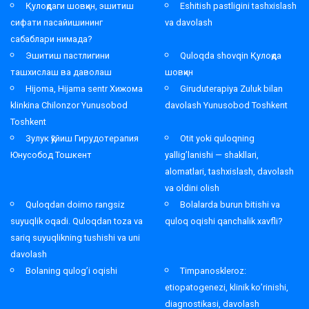
Қулоқдаги шовқин, эшитиш
Eshitish pastligini tashxislash
сифати пасайишининг
va davolash
сабаблари нимада?
Эшитиш пастлигини
Quloqda shovqin Қулоқда
ташхислаш ва даволаш
шовқин
Hijoma, Hijama sentr Хижома
Giruduterapiya Zuluk bilan
klinkina Chilonzor Yunusobod
davolash Yunusobod Toshkent
Toshkent
Зулук қўйиш Гирудотерапия
Otit yoki quloqning
Юнусобод Тошкент
yallig’lanishi — shakllari,
alomatlari, tashxislash, davolash
va oldini olish
Quloqdan doimo rangsiz
Bolalarda burun bitishi va
suyuqlik oqadi. Quloqdan toza va
quloq oqishi qanchalik xavfli?
sariq suyuqlikning tushishi va uni
davolash
Bolaning qulog’i oqishi
Timpanoskleroz:
etiopatogenezi, klinik ko’rinishi,
diagnostikasi, davolash