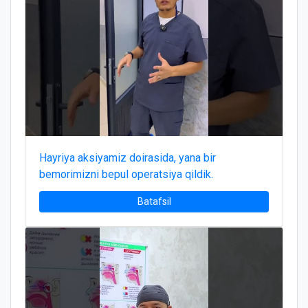
Hayriya aksiyamiz doirasida, yana bir
bemorimizni bepul operatsiya qildik.
Batafsil