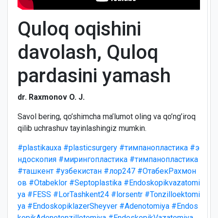
Quloq oqishini
davolash, Quloq
pardasini yamash
dr. Raxmonov O. J.
Savol bering, qo’shimcha ma’lumot oling va qo’ng’iroq
qilib uchrashuv tayinlashingiz mumkin.
#plastikauxa
#plasticsurgery
#тимпанопластика
#э
ндоскопия
#мирингопластика
#тимпанопластика
#ташкент
#узбекистан
#лор247
#ОтабекРахмон
ов
#Otabeklor
#Septoplastika
#Endoskopikvazatomi
ya
#FESS
#LorTashkent24
#lorsentr
#Tonzilloektomi
ya
#EndoskopiklazerSheyver
#Adenotomiya
#Endos
kopikAdenotonzillotomiya
#EndoskopikVazatomiya