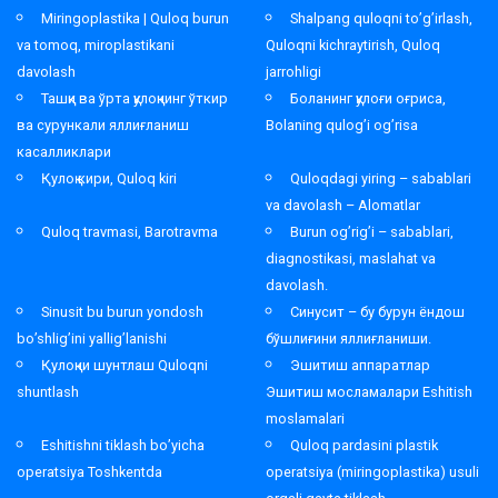
Miringoplastika | Quloq burun
Shalpang quloqni to’g’irlash,
va tomoq, miroplastikani
Quloqni kichraytirish, Quloq
davolash
jarrohligi
Ташқи ва ўрта қулоқнинг ўткир
Боланинг қулоғи оғриса,
ва сурункали яллиғланиш
Bolaning qulog’i og’risa
касалликлари
Қулоқ кири, Quloq kiri
Quloqdagi yiring – sabablari
va davolash – Alomatlar
Quloq travmasi, Barotravma
Burun og’rig’i – sabablari,
diagnostikasi, maslahat va
davolash.
Sinusit bu burun yondosh
Синусит – бу бурун ёндош
bo’shlig’ini yallig’lanishi
бўшлиғини яллиғланиши.
Қулоқни шунтлаш Quloqni
Эшитиш аппаратлар
shuntlash
Эшитиш мосламалари Eshitish
moslamalari
Eshitishni tiklash bo’yicha
Quloq pardasini plastik
operatsiya Toshkentda
operatsiya (miringoplastika) usuli