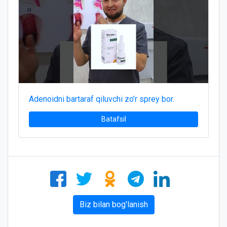
Adenoidni bartaraf qiluvchi zo’r sprey bor.
Batafsil
Biz bilan bog'lanish