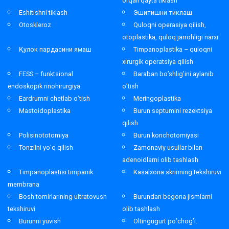
orqali qayta tiklash
Eshitishni tiklash
Эшитишни тиклаш
Otoskleroz
Quloqni operasiya qilish,
otoplastika, quloq jarrohligi narxi
Қулок пардасини ямаш
Timpanoplastika – quloqni
xirurgik operatsiya qilish
FESS – funktsional
Baraban bo’shlig’ini aylanib
endoskopik rinohirurgiya
o’tish
Eardrumni chetlab o’tish
Meringoplastika
Mastoidoplastika
Burun septumini rezektsiya
qilish
Polisinototomiya
Burun konchotomiyasi
Tonzilni yo’q qilish
Zamonaviy usullar bilan
adenoidlarni olib tashlash
Timpanoplastisi timpanik
Kasalxona skrinning tekshiruvi
membrana
Bosh tomirlarining ultratovush
Burundan begona jismlarni
tekshiruvi
olib tashlash
Burunni yuvish
Oltingugurt po’chog’i.