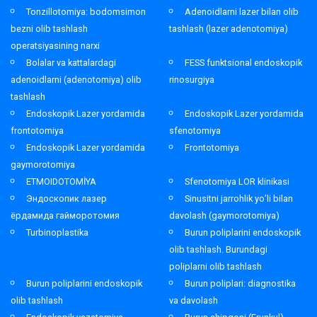
Tonzillotomiya: bodomsimon
Adenoidlarni lazer bilan olib
bezni olib tashlash
tashlash (lazer adenotomiya)
operatsiyasining narxi
Bolalar va kattalardagi
FESS funktsional endoskopik
adenoidlarni (adenotomiya) olib
rinosurgiya
tashlash
Endoskopik Lazer yordamida
Endoskopik Lazer yordamida
frontotomiya
sfenotomiya
Endoskopik Lazer yordamida
Frontotomiya
gaymorotomiya
ETMOIDOTOMİYA
Sfenotomiya LOR klinikasi
Эндоскопик лазер
Sinusitni jarrohlik yo’li bilan
ёрдамида гайморотомия
davolash (gaymorotomiya)
Turbinoplastika
Burun poliplarini endoskopik
olib tashlash. Burundagi
poliplarni olib tashlash
Burun poliplarini endoskopik
Burun poliplari: diagnostika
olib tashlash
va davolash