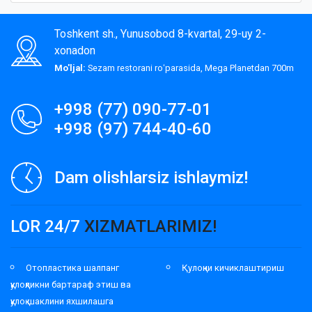
Toshkent sh., Yunusobod 8-kvartal, 29-uy 2-
xonadon
Mo'ljal:
Sezam restorani roʻparasida, Mega Planetdan 700m
+998 (77) 090-77-01
+998 (97) 744-40-60
Dam olishlarsiz ishlaymiz!
LOR 24/7
XIZMATLARIMIZ!
Отопластика шалпанг
Қулоқни кичиклаштириш
қулоқликни бартараф этиш ва
қулоқ шаклини яхшилашга