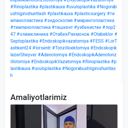
#Rinoplastika
#plastikauxa
#uvuloplastika
#Nogorab
ushliginishuntlash
#plastikauxa
#plasticsurgery
#ти
мпанопластика
#эндоскопия
#мирингопластика
#тимпанопластика
#ташкент
#узбекистан
#лор2
47
#оламклиника
#ОтабекРахмонов
#Otabeklor
#
Septoplastika
#Endoskopikvazatomiya
#FESS
#LorT
ashkent24
#lorsentr
#Tonzilloektomiya
#Endoskopik
lazerSheyver
#Adenotomiya
#EndoskopikAdenotonz
illotomiya
#EndoskopikVazatomiya
#Rinoplastika
#p
lastikauxa
#uvuloplastika
#Nogorabushliginishuntlas
h
Amaliyotlarimiz