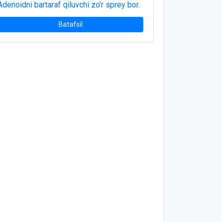
Adenoidni bartaraf qiluvchi zo’r sprey bor.
Batafsil