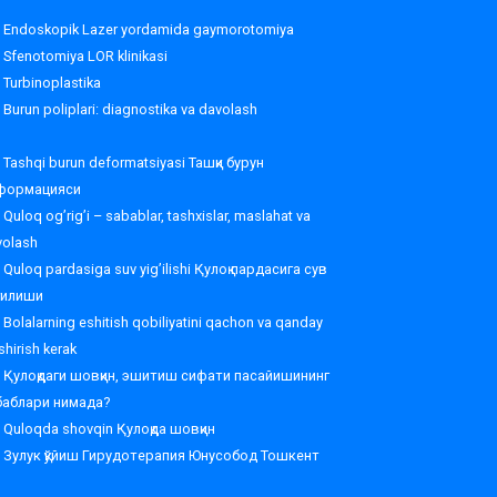
Endoskopik Lazer yordamida gaymorotomiya
Sfenotomiya LOR klinikasi
Turbinoplastika
Burun poliplari: diagnostika va davolash
Tashqi burun deformatsiyasi Ташқи бурун
формацияси
Quloq og’rig’i – sabablar, tashxislar, maslahat va
volash
Quloq pardasiga suv yig’ilishi Қулоқ пардасига сув
ғилиши
Bolalarning eshitish qobiliyatini qachon va qanday
shirish kerak
Қулоқдаги шовқин, эшитиш сифати пасайишининг
баблари нимада?
Quloqda shovqin Қулоқда шовқин
Зулук қўйиш Гирудотерапия Юнусобод Тошкент