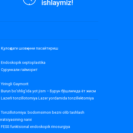
ishlaymiz!
Қулоқдаги шовқинни пасайтириш
Endoskopik septoplastika
Сурункали гайморит
Yiringli Gaymorit
Burun bo’shlig’ida yot jism – Бурун бўшлиғида ёт жисм
Lazerli tonzillotomiya Lazer yordamida tonzillektomiya
Tonzillotomiya: bodomsimon bezni olib tashlash
ratsiyasining narxi
FESS funktsional endoskopik rinosurgiya