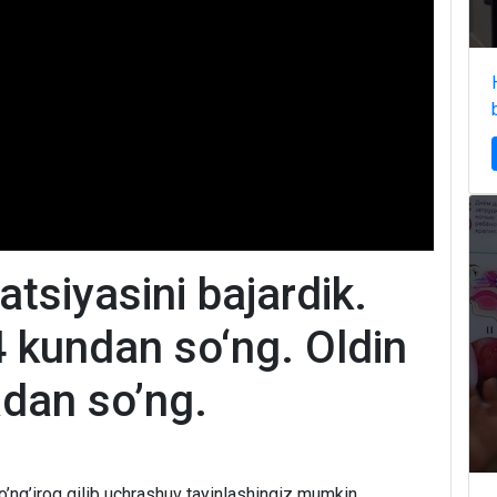
atsiyasini bajardik.
 kundan so‘ng. Oldin
adan so’ng.
o’ng’iroq qilib uchrashuv tayinlashingiz mumkin.