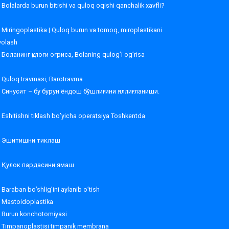
Bolalarda burun bitishi va quloq oqishi qanchalik xavfli?
Miringoplastika | Quloq burun va tomoq, miroplastikani
volash
Боланинг қулоғи оғриса, Bolaning qulog’i og’risa
Quloq travmasi, Barotravma
Синусит – бу бурун ёндош бўшлиғини яллиғланиши.
Eshitishni tiklash bo’yicha operatsiya Toshkentda
Эшитишни тиклаш
Қулок пардасини ямаш
Baraban bo’shlig’ini aylanib o’tish
Mastoidoplastika
Burun konchotomiyasi
Timpanoplastisi timpanik membrana