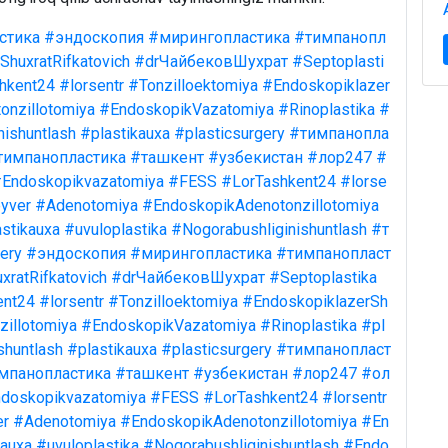
стика
#эндоскопия
#мирингопластика
#тимпанопл
ShuxratRifkatovich
#drЧайбековШухрат
#Septoplasti
hkent24
#lorsentr
#Tonzilloektomiya
#Endoskopiklazer
onzillotomiya
#EndoskopikVazatomiya
#Rinoplastika
#
nishuntlash
#plastikauxa
#plasticsurgery
#тимпанопла
тимпанопластика
#ташкент
#узбекистан
#лор247
#
Endoskopikvazatomiya
#FESS
#LorTashkent24
#lorse
yver
#Adenotomiya
#EndoskopikAdenotonzillotomiya
stikauxa
#uvuloplastika
#Nogorabushliginishuntlash
#т
ery
#эндоскопия
#мирингопластика
#тимпанопласт
xratRifkatovich
#drЧайбековШухрат
#Septoplastika
ent24
#lorsentr
#Tonzilloektomiya
#EndoskopiklazerSh
illotomiya
#EndoskopikVazatomiya
#Rinoplastika
#pl
shuntlash
#plastikauxa
#plasticsurgery
#тимпанопласт
мпанопластика
#ташкент
#узбекистан
#лор247
#ол
doskopikvazatomiya
#FESS
#LorTashkent24
#lorsentr
er
#Adenotomiya
#EndoskopikAdenotonzillotomiya
#En
kauxa
#uvuloplastika
#Nogorabushliginishuntlash
#Endo