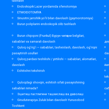
tashlash
Endoskopik Lazer yordamida sfenotomiya
ETMOIDOTOMİYA
Sinusitni jarrohlik yo’li bilan davolash (gaymorotomiya)
Burun poliplarini endoskopik olib tashlash
Burun chipqoni (Frunkul) Бурун чипқони belgilari,
sabablari va samarali davolash
де
Quloq og’rig’i — sabablari, tashxislash, davolash, og’riqni
pasaytirish usullari
da
Quloq pardasi teshilishi / yirtilishi — sabablari, alomatlari,
davolash
йи
Eshitishni tekshirish
tek
Quloqdagi shovqin, eshitish sifati pasayishining
sabablari nimada?
са
Эшитиш пастлигини ташхислаш ва даволаш
Giruduterapiya Zuluk bilan davolash Yunusobod
Toshkent