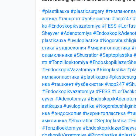
#plastikauxa
#plasticsurgery
#тимпанопла
астика
#ташкент
#узбекистан
#лор247
#
ka
#Endoskopikvazatomiya
#FESS
#LorTas
Sheyver
#Adenotomiya
#EndoskopikAdenot
plastikauxa
#uvuloplastika
#Nogorabushligi
стика
#эндоскопия
#мирингопластика
#
оламклиника
#Shuxratlor
#Septoplastika
#
ntr
#Tonzilloektomiya
#EndoskopiklazerShe
#EndoskopikVazatomiya
#Rinoplastika
#pla
импанопластика
#plastikauxa
#plasticsurg
ика
#ташкент
#узбекистан
#лор247
#Shu
#Endoskopikvazatomiya
#FESS
#LorTashk
eyver
#Adenotomiya
#EndoskopikAdenotonz
astikauxa
#uvuloplastika
#Nogorabushligini
ика
#эндоскопия
#мирингопластика
#ти
амклиника
#Shuxratlor
#Septoplastika
#En
#Tonzilloektomiya
#EndoskopiklazerSheyv
doskopikVazatomiya
#Rinoplastika
#plasti