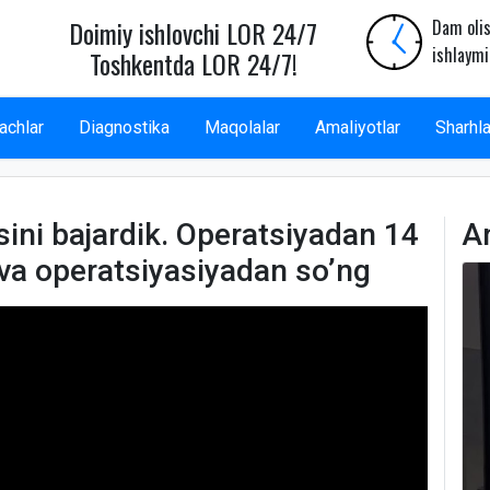
Doimiy ishlovchi LOR 24/7
Dam olis
ishlaymi
Toshkentda LOR 24/7!
achlar
Diagnostika
Maqolalar
Amaliyotlar
Sharhla
sini bajardik. Operatsiyadan 14
A
 va operatsiyasiyadan so’ng