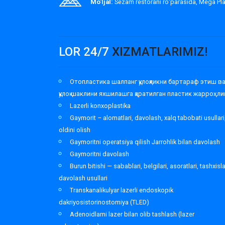
Mo'ljal:
Sezam restorani roʻparasida, Mega P
LOR 24/7
XIZMATLARIMIZ!
Отопластика шалпанг қулоқликни бартараф этиш в
қулоқ шаклини яхшилашга қаратилган пластик жарроҳли
Lazerli konxoplastika
Gaymorit – alomatlari, davolash, xalq tabobati usullari
oldini olish
Gaymoritni operatsiya qilish Jarrohlik bilan davolash
Gaymoritni davolash
Burun bitishi — sabablari, belgilari, asoratlari, tashxisl
davolash usullari
Transkanalikulyar lazerli endoskopik
dakriyosistorinostomiya (TLED)
Adenoidlarni lazer bilan olib tashlash (lazer