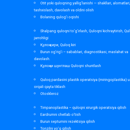
Otit yoki quloqning yallig’lanishi — shakllari, alomatlari
tashxislash, davolash va oldini olish
Bolaning qulog’i oqishi
Shalpang quloqni to’g’irlash, Quloqni kichraytirish, Qu
jarrohligi
Қулоқ кири, Quloq kiri
Burun og’rig’i – sabablari, diagnostikasi, maslahat va
davolash.
Қулоқни шунтлаш Quloqni shuntlash
Quloq pardasini plastik operatsiya (miringoplastika) u
orqali qayta tiklash
Otoskleroz
Timpanoplastika – quloqni xirurgik operatsiya qilish
Eardrumni chetlab o’tish
Burun septumini rezektsiya qilish
Tonzilni yo’q qilish