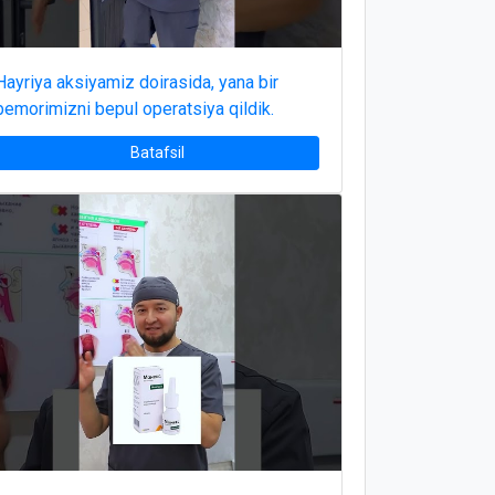
Hayriya aksiyamiz doirasida, yana bir
bemorimizni bepul operatsiya qildik.
Batafsil