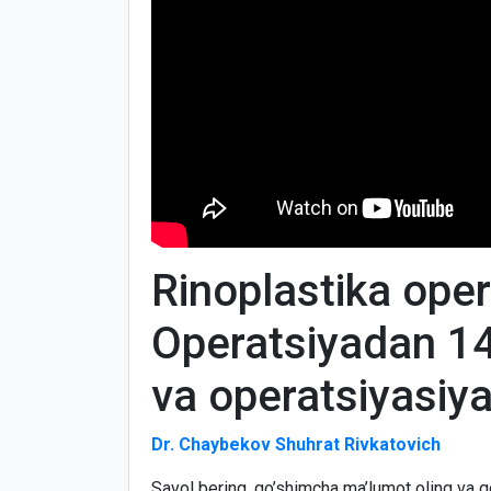
Rinoplastika oper
Operatsiyadan 14
va operatsiyasiy
Dr. Chaybekov Shuhrat Rivkatovich
Savol bering, qo’shimcha ma’lumot oling va q