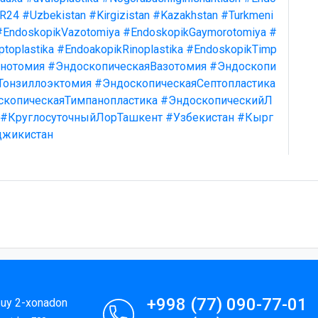
R24
#Uzbekistan
#Kirgizistan
#Kazakhstan
#Turkmeni
#EndoskopikVazotomiya
#EndoskopikGaymorotomiya
#
toplastika
#EndoakopikRinoplastika
#EndoskopikTimp
нотомия
#ЭндоскопическаяВазотомия
#Эндоскопи
Тонзиллоэктомия
#ЭндоскопическаяСептопластика
скопическаяТимпанопластика
#ЭндоскопическийЛ
#КруглосуточныйЛорТашкент
#Узбекистан
#Кырг
джикистан
+998 (77) 090-77-01
9-uy 2-xonadon