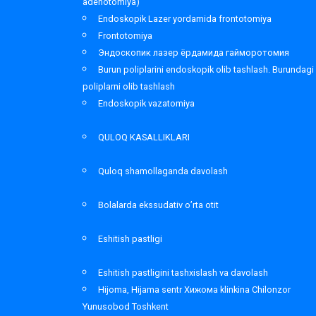
adenotomiya)
Endoskopik Lazer yordamida frontotomiya
Frontotomiya
Эндоскопик лазер ёрдамида гайморотомия
Burun poliplarini endoskopik olib tashlash. Burundagi
poliplarni olib tashlash
Endoskopik vazatomiya
QULOQ KASALLIKLARI
Quloq shamollaganda davolash
Bolalarda ekssudativ o’rta otit
Eshitish pastligi
Eshitish pastligini tashxislash va davolash
Hijoma, Hijama sentr Хижома klinkina Chilonzor
Yunusobod Toshkent