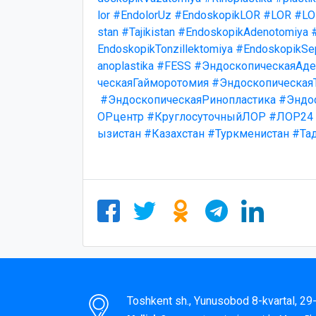
lor
#EndolorUz
#EndoskopikLOR
#LOR
#LO
stan
#Tajikistan
#EndoskopikAdenotomiya
EndoskopikTonzillektomiya
#EndoskopikSep
anoplastika
#FESS
#ЭндоскопическаяАде
ческаяГайморотомия
#Эндоскопическая
#ЭндоскопическаяРинопластика
#Эндо
ОРцентр
#КруглосуточныйЛОР
#ЛОР24
ызистан
#Казахстан
#Туркменистан
#Та
Toshkent sh., Yunusobod 8-kvartal, 2