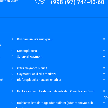
+998 (97) 744-40-60
lanetdan 700m
а
Қулоқни кичиклаштириш
к
Konxoplastika
,
Surunkali gaymorit
O’tkir Gaymorit sinusit
Gaymorit Lor klinika markazi
ash,
Blefaroplastika narxlari, sharhlar
Uvuloplastika – Horlamani davolash – Oson Nafas Olish
ope
Bolalar va kattalardagi adenoidlarni (adenotomiya) olib