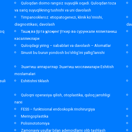
,
Quloqdan doimo rangsiz suyuqlik oqadi. Quloqdan toza
va sariq suyuqlikning tushishi va uni davolash
Timpanoskleroz: etiopatogenezi, klinik ko’rinishi,
diagnostikasi, davolash
da
loq
Ташқи ва ўрта қулоқнинг ўткир ва сурункали яллиғланиш
касалликлари
Quloqdagi yiring – sabablari va davolash – Alomatlar
Sinusit bu burun yondosh bo’shlig’ini yallig’lanishi
Эшитиш аппаратлар Эшитиш мосламалари Eshitish
moslamalari
suli
Eshitishni tiklash
Quloqni operasiya qilish, otoplastika, quloq jarrohligi
narxi
FESS – funktsional endoskopik rinohirurgiya
Meringoplastika
Polisinototomiya
Zamonaviy usullar bilan adenoidlarni olib tashlash