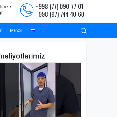
+998 (77) 090-77-01
hlarsiz
+998 (97) 744-40-60
z!
r
Manzil
maliyotlarimiz