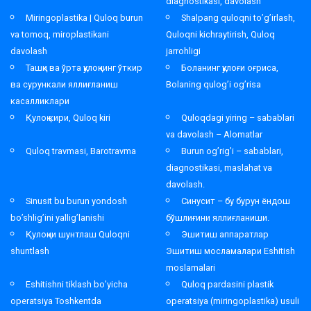
diagnostikasi, davolash
Miringoplastika | Quloq burun
Shalpang quloqni to’g’irlash,
va tomoq, miroplastikani
Quloqni kichraytirish, Quloq
davolash
jarrohligi
Ташқи ва ўрта қулоқнинг ўткир
Боланинг қулоғи оғриса,
ва сурункали яллиғланиш
Bolaning qulog’i og’risa
касалликлари
Қулоқ кири, Quloq kiri
Quloqdagi yiring – sabablari
va davolash – Alomatlar
Quloq travmasi, Barotravma
Burun og’rig’i – sabablari,
diagnostikasi, maslahat va
davolash.
Sinusit bu burun yondosh
Синусит – бу бурун ёндош
bo’shlig’ini yallig’lanishi
бўшлиғини яллиғланиши.
Қулоқни шунтлаш Quloqni
Эшитиш аппаратлар
shuntlash
Эшитиш мосламалари Eshitish
moslamalari
Eshitishni tiklash bo’yicha
Quloq pardasini plastik
operatsiya Toshkentda
operatsiya (miringoplastika) usuli