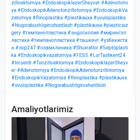
zilloektomiya
#EndoskopiklazerSheyver
#Adenotomi
ya
#EndoskopikAdenotonzillotomiya
#EndoskopikVa
zatomiya
#Rinoplastika
#plastikauxa
#uvuloplastika
#Nogorabushliginishuntlash
#plastikauxa
#plasticsur
gery
#тимпанопластика
#эндоскопия
#мирингоп
ластика
#тимпанопластика
#ташкент
#узбекиста
н
#лор247
#оламклиника
#Shuxratlor
#Septoplasti
ka
#Endoskopikvazatomiya
#FESS
#LorTashkent24
#lorsentr
#Tonzilloektomiya
#EndoskopiklazerSheyv
er
#Adenotomiya
#EndoskopikAdenotonzillotomiya
#EndoskopikVazatomiya
#Rinoplastika
#plastikauxa
#uvuloplastika
#Nogorabushliginishuntlash
Amaliyotlarimiz