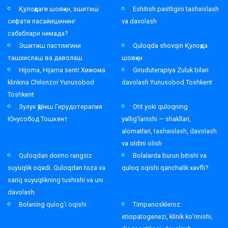
Қулоқдаги шовқин, эшитиш
Eshitish pastligini tashxislash
сифати пасайишининг
va davolash
сабаблари нимада?
Эшитиш пастлигини
Quloqda shovqin Қулоқда
ташхислаш ва даволаш
шовқин
Hijoma, Hijama sentr Хижома
Giruduterapiya Zuluk bilan
klinkina Chilonzor Yunusobod
davolash Yunusobod Toshkent
Toshkent
Зулук қўйиш Гирудотерапия
Otit yoki quloqning
Юнусобод Тошкент
yallig’lanishi — shakllari,
alomatlari, tashxislash, davolash
va oldini olish
Quloqdan doimo rangsiz
Bolalarda burun bitishi va
suyuqlik oqadi. Quloqdan toza va
quloq oqishi qanchalik xavfli?
sariq suyuqlikning tushishi va uni
davolash
Bolaning qulog’i oqishi
Timpanoskleroz:
etiopatogenezi, klinik ko’rinishi,