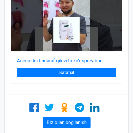
Adenoidni bartaraf qiluvchi zo’r sprey bor.
Batafsil
Biz bilan bog'lanish