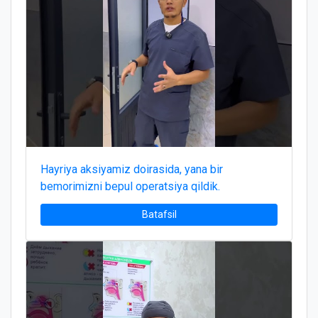
Hayriya aksiyamiz doirasida, yana bir
bemorimizni bepul operatsiya qildik.
Batafsil