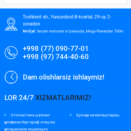
Toshkent sh., Yunusobod 8-kvartal, 29-uy 2-
xonadon
Mo'ljal:
Sezam restorani roʻparasida, Mega Planetdan 700m
+998 (77) 090-77-01
+998 (97) 744-40-60
Dam olishlarsiz ishlaymiz!
LOR 24/7
XIZMATLARIMIZ!
Отопластика шалпанг
Қулоқни кичиклаштириш
қулоқликни бартараф этиш ва
қулоқ шаклини яхшилашга