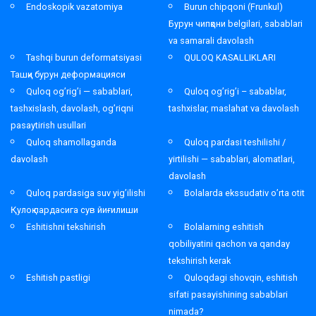
Endoskopik vazatomiya
Burun chipqoni (Frunkul)
Бурун чипқони belgilari, sabablari
va samarali davolash
Tashqi burun deformatsiyasi
QULOQ KASALLIKLARI
Ташқи бурун деформацияси
Quloq og’rig’i — sabablari,
Quloq og’rig’i – sabablar,
tashxislash, davolash, og’riqni
tashxislar, maslahat va davolash
pasaytirish usullari
Quloq shamollaganda
Quloq pardasi teshilishi /
davolash
yirtilishi — sabablari, alomatlari,
davolash
Quloq pardasiga suv yig’ilishi
Bolalarda ekssudativ o’rta otit
Қулоқ пардасига сув йиғилиши
Eshitishni tekshirish
Bolalarning eshitish
qobiliyatini qachon va qanday
tekshirish kerak
Eshitish pastligi
Quloqdagi shovqin, eshitish
sifati pasayishining sabablari
nimada?