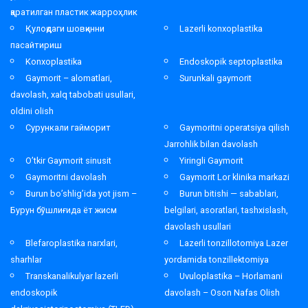
қаратилган пластик жарроҳлик
Қулоқдаги шовқинни
Lazerli konxoplastika
пасайтириш
Konxoplastika
Endoskopik septoplastika
Gaymorit – alomatlari,
Surunkali gaymorit
davolash, xalq tabobati usullari,
oldini olish
Сурункали гайморит
Gaymoritni operatsiya qilish
Jarrohlik bilan davolash
O’tkir Gaymorit sinusit
Yiringli Gaymorit
Gaymoritni davolash
Gaymorit Lor klinika markazi
Burun bo’shlig’ida yot jism –
Burun bitishi — sabablari,
Бурун бўшлиғида ёт жисм
belgilari, asoratlari, tashxislash,
davolash usullari
Blefaroplastika narxlari,
Lazerli tonzillotomiya Lazer
sharhlar
yordamida tonzillektomiya
Transkanalikulyar lazerli
Uvuloplastika – Horlamani
endoskopik
davolash – Oson Nafas Olish