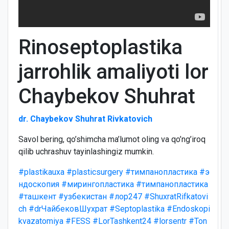
Rinoseptoplastika
jarrohlik amaliyoti lor
Chaybekov Shuhrat
dr. Chaybekov Shuhrat Rivkatovich
Savol bering, qo’shimcha ma’lumot oling va qo’ng’iroq
qilib uchrashuv tayinlashingiz mumkin.
#plastikauxa
#plasticsurgery
#тимпанопластика
#э
ндоскопия
#мирингопластика
#тимпанопластика
#ташкент
#узбекистан
#лор247
#ShuxratRifkatovi
ch
#drЧайбековШухрат
#Septoplastika
#Endoskopi
kvazatomiya
#FESS
#LorTashkent24
#lorsentr
#Ton