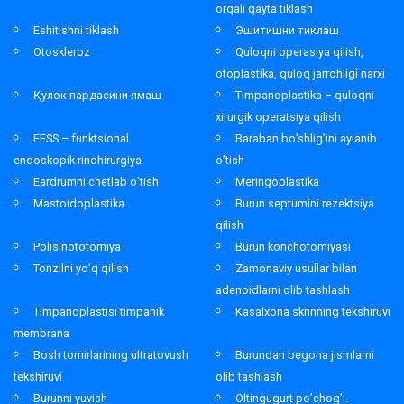
orqali qayta tiklash
Eshitishni tiklash
Эшитишни тиклаш
Otoskleroz
Quloqni operasiya qilish,
otoplastika, quloq jarrohligi narxi
Қулок пардасини ямаш
Timpanoplastika – quloqni
xirurgik operatsiya qilish
FESS – funktsional
Baraban bo’shlig’ini aylanib
endoskopik rinohirurgiya
o’tish
Eardrumni chetlab o’tish
Meringoplastika
Mastoidoplastika
Burun septumini rezektsiya
qilish
Polisinototomiya
Burun konchotomiyasi
Tonzilni yo’q qilish
Zamonaviy usullar bilan
adenoidlarni olib tashlash
Timpanoplastisi timpanik
Kasalxona skrinning tekshiruvi
membrana
Bosh tomirlarining ultratovush
Burundan begona jismlarni
tekshiruvi
olib tashlash
Burunni yuvish
Oltingugurt po’chog’i.