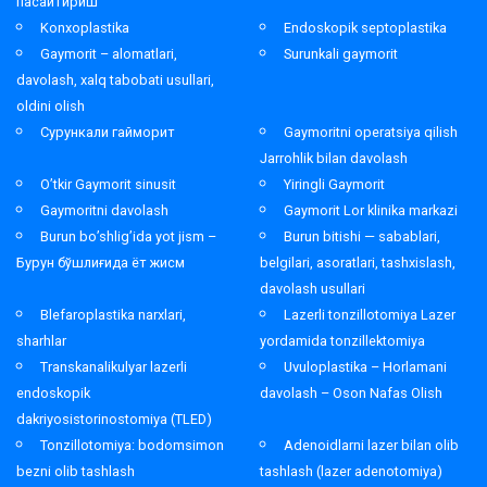
пасайтириш
Konxoplastika
Endoskopik septoplastika
Gaymorit – alomatlari,
Surunkali gaymorit
davolash, xalq tabobati usullari,
oldini olish
Сурункали гайморит
Gaymoritni operatsiya qilish
Jarrohlik bilan davolash
O’tkir Gaymorit sinusit
Yiringli Gaymorit
Gaymoritni davolash
Gaymorit Lor klinika markazi
Burun bo’shlig’ida yot jism –
Burun bitishi — sabablari,
Бурун бўшлиғида ёт жисм
belgilari, asoratlari, tashxislash,
davolash usullari
Blefaroplastika narxlari,
Lazerli tonzillotomiya Lazer
sharhlar
yordamida tonzillektomiya
Transkanalikulyar lazerli
Uvuloplastika – Horlamani
endoskopik
davolash – Oson Nafas Olish
dakriyosistorinostomiya (TLED)
Tonzillotomiya: bodomsimon
Adenoidlarni lazer bilan olib
bezni olib tashlash
tashlash (lazer adenotomiya)