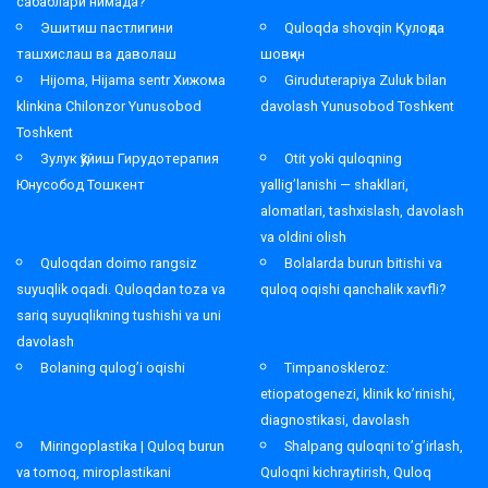
сабаблари нимада?
Эшитиш пастлигини
Quloqda shovqin Қулоқда
ташхислаш ва даволаш
шовқин
Hijoma, Hijama sentr Хижома
Giruduterapiya Zuluk bilan
klinkina Chilonzor Yunusobod
davolash Yunusobod Toshkent
Toshkent
Зулук қўйиш Гирудотерапия
Otit yoki quloqning
Юнусобод Тошкент
yallig’lanishi — shakllari,
alomatlari, tashxislash, davolash
va oldini olish
Quloqdan doimo rangsiz
Bolalarda burun bitishi va
suyuqlik oqadi. Quloqdan toza va
quloq oqishi qanchalik xavfli?
sariq suyuqlikning tushishi va uni
davolash
Bolaning qulog’i oqishi
Timpanoskleroz:
etiopatogenezi, klinik ko’rinishi,
diagnostikasi, davolash
Miringoplastika | Quloq burun
Shalpang quloqni to’g’irlash,
va tomoq, miroplastikani
Quloqni kichraytirish, Quloq