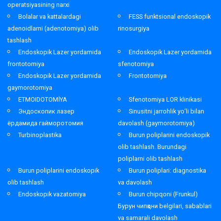
operatsiyasining narxi
Bolalar va kattalardagi
FESS funktsional endoskopik
adenoidlarni (adenotomiya) olib
rinosurgiya
tashlash
Endoskopik Lazer yordamida
Endoskopik Lazer yordamida
frontotomiya
sfenotomiya
Endoskopik Lazer yordamida
Frontotomiya
gaymorotomiya
ETMOIDOTOMİYA
Sfenotomiya LOR klinikasi
Эндоскопик лазер
Sinusitni jarrohlik yo’li bilan
ёрдамида гайморотомия
davolash (gaymorotomiya)
Turbinoplastika
Burun poliplarini endoskopik
olib tashlash. Burundagi
poliplarni olib tashlash
Burun poliplarini endoskopik
Burun poliplari: diagnostika
olib tashlash
va davolash
Endoskopik vazatomiya
Burun chipqoni (Frunkul)
Бурун чипқони belgilari, sabablari
va samarali davolash