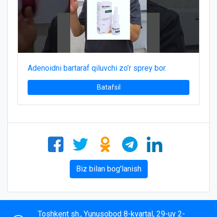
Adenoidni bartaraf qiluvchi zo’r sprey bor.
Batafsil
Biz bilan bog'lanish
Toshkent sh., Yunusobod 8-kvartal, 29-uy 2-