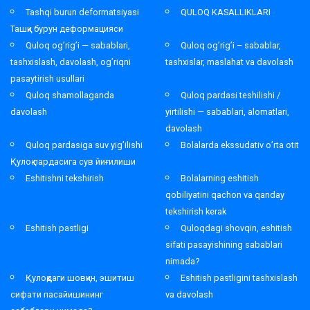
Tashqi burun deformatsiyasi
QULOQ KASALLIKLARI
Ташқи бурун деформацияси
Quloq og’rig’i — sabablari,
Quloq og’rig’i – sabablar,
tashxislash, davolash, og’riqni
tashxislar, maslahat va davolash
pasaytirish usullari
Quloq shamollaganda
Quloq pardasi teshilishi /
davolash
yirtilishi — sabablari, alomatlari,
davolash
Quloq pardasiga suv yig’ilishi
Bolalarda ekssudativ o’rta otit
Қулоқ пардасига сув йиғилиши
Eshitishni tekshirish
Bolalarning eshitish
qobiliyatini qachon va qanday
tekshirish kerak
Eshitish pastligi
Quloqdagi shovqin, eshitish
sifati pasayishining sabablari
nimada?
Қулоқдаги шовқин, эшитиш
Eshitish pastligini tashxislash
сифати пасайишининг
va davolash