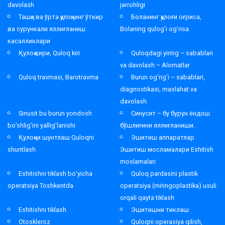
davolash
jarrohligi
Ташқи ва ўрта қулоқнинг ўткир
Боланинг қулоғи оғриса,
ва сурункали яллиғланиш
Bolaning qulog’i og’risa
касалликлари
Қулоқ кири, Quloq kiri
Quloqdagi yiring – sabablari
va davolash – Alomatlar
Quloq travmasi, Barotravma
Burun og’rig’i – sabablari,
diagnostikasi, maslahat va
davolash.
Sinusit bu burun yondosh
Синусит – бу бурун ёндош
bo’shlig’ini yallig’lanishi
бўшлиғини яллиғланиши.
Қулоқни шунтлаш Quloqni
Эшитиш аппаратлар
shuntlash
Эшитиш мосламалари Eshitish
moslamalari
Eshitishni tiklash bo’yicha
Quloq pardasini plastik
operatsiya Toshkentda
operatsiya (miringoplastika) usuli
orqali qayta tiklash
Eshitishni tiklash
Эшитишни тиклаш
Otoskleroz
Quloqni operasiya qilish,