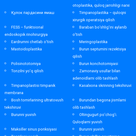
otoplastika, quloq jarrohligi narxi
Қулок пардасини ямаш
Timpanoplastika – quloqni
xirurgik operatsiya qilish
FESS – funktsional
Baraban bo’shlig’ini aylanib
endoskopik rinohirurgiya
o’tish
Eardrumni chetlab o’tish
Meringoplastika
Mastoidoplastika
Burun septumini rezektsiya
qilish
Polisinototomiya
Burun konchotomiyasi
Tonzilni yo’q qilish
Zamonaviy usullar bilan
adenoidlarni olib tashlash
Timpanoplastisi timpanik
Kasalxona skrinning tekshiruvi
membrana
Bosh tomirlarining ultratovush
Burundan begona jismlarni
tekshiruvi
olib tashlash
Burunni yuvish
Oltingugurt po’chog’i.
Quloqlarni yuvish
Maksiller sinus ponksiyasi
Burunni yuvish