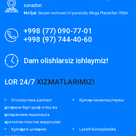
xonadon
Mo'ljal:
Sezam restorani roʻparasida, Mega Planetdan 700m
+998 (77) 090-77-01
+998 (97) 744-40-60
Dam olishlarsiz ishlaymiz!
LOR 24/7
XIZMATLARIMIZ!
Отопластика шалпанг
Қулоқни кичиклаштириш
қулоқликни бартараф этиш ва
қулоқ шаклини яхшилашга
қаратилган пластик жарроҳлик
Қулоқдаги шовқинни
Lazerli konxoplastika