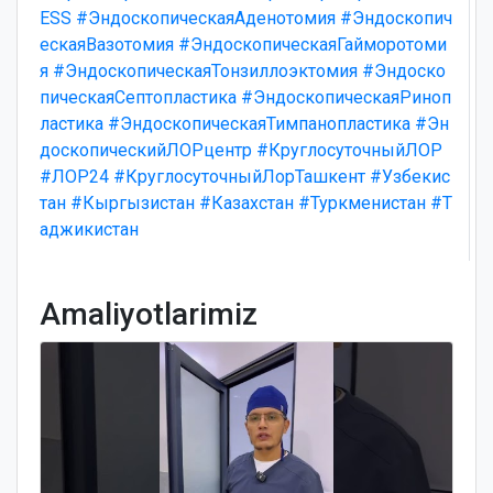
ESS
#ЭндоскопическаяАденотомия
#Эндоскопич
ескаяВазотомия
#ЭндоскопическаяГайморотоми
я
#ЭндоскопическаяТонзиллоэктомия
#Эндоско
пическаяСептопластика
#ЭндоскопическаяРиноп
ластика
#ЭндоскопическаяТимпанопластика
#Эн
доскопическийЛОРцентр
#КруглосуточныйЛОР
#ЛОР24
#КруглосуточныйЛорТашкент
#Узбекис
тан
#Кыргызистан
#Казахстан
#Туркменистан
#Т
аджикистан
Amaliyotlarimiz