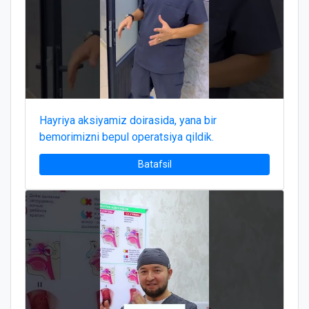
Hayriya aksiyamiz doirasida, yana bir
bemorimizni bepul operatsiya qildik.
Batafsil