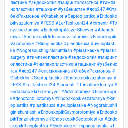
ластика
#эндоскопия
#мирингопластика
#тимпа
нопластика
#ташкент
#узбекистан
#лор247
#Ота
бекРахмонов
#Otabeklor
#Septoplastika
#Endosko
pikvazatomiya
#FESS
#LorTashkent24
#lorsentr
#To
nzilloektomiya
#EndoskopiklazerSheyver
#Adenoto
miya
#EndoskopikAdenotonzillotomiya
#Endoskopik
Vazatomiya
#Rinoplastika
#plastikauxa
#uvuloplasti
ka
#Nogorabushliginishuntlash
#plastikauxa
#plastic
surgery
#тимпанопластика
#эндоскопия
#миринг
опластика
#тимпанопластика
#ташкент
#узбекис
тан
#лор247
#оламклиника
#ОтабекРахмонов
#
Otabeklor
#Septoplastika
#Endoskopikvazatomiya
#
FESS
#LorTashkent24
#lorsentr
#Tonzilloektomiya
#
EndoskopiklazerSheyver
#Adenotomiya
#Endoskopi
kAdenotonzillotomiya
#EndoskopikVazatomiya
#Rin
oplastika
#plastikauxa
#uvuloplastika
#Nogorabushli
ginishuntlash
#EndoskopikGaymorotomiya
#Endosko
pikTonzillektomiya
#EndoskopikSeptoplastika
#Endo
akopikRinoplastika
#EndoskopikTimpanoplastika
#F