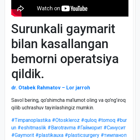
Surunkali gaymarit
bilan kasallangan
bemorni operatsiya
qildik.
dr. Otabek Rahmatov – Lor jarroh
Savol bering, qo’shimcha ma’lumot oling va qo’ng’iroq
qilib uchrashuv tayinlashingiz mumkin.
#Timpanoplastika
#Otoskleroz
#quloq
#tomoq
#bur
un
#eshitmaslik
#Barotravma
#Гайморит
#Синусит
#Gaymorit
#plastikauxa
#plasticsurgery
#тимпаноп