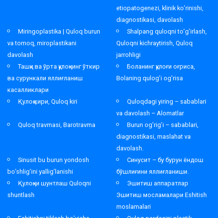
etiopatogenezi, klinik ko’rinishi,
diagnostikasi, davolash
Miringoplastika | Quloq burun
Shalpang quloqni to’g’irlash,
va tomoq, miroplastikani
Quloqni kichraytirish, Quloq
davolash
jarrohligi
Ташқи ва ўрта қулоқнинг ўткир
Боланинг қулоғи оғриса,
ва сурункали яллиғланиш
Bolaning qulog’i og’risa
касалликлари
Қулоқ кири, Quloq kiri
Quloqdagi yiring – sabablari
va davolash – Alomatlar
Quloq travmasi, Barotravma
Burun og’rig’i – sabablari,
diagnostikasi, maslahat va
davolash.
Sinusit bu burun yondosh
Синусит – бу бурун ёндош
bo’shlig’ini yallig’lanishi
бўшлиғини яллиғланиши.
Қулоқни шунтлаш Quloqni
Эшитиш аппаратлар
shuntlash
Эшитиш мосламалари Eshitish
moslamalari