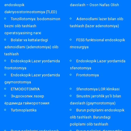
endoskopik
davolash – Oson Nafas Olish
dakriyosistorinostomiya (TLED)
Tonzillotomiya: bodomsimon
Adenoidlarni lazer bilan olib
bezni olib tashlash
tashlash (lazer adenotomiya)
operatsiyasining narxi
Bolalar va kattalardagi
FESS funktsional endoskopik
adenoidlarni (adenotomiya) olib
rinosurgiya
tashlash
Endoskopik Lazer yordamida
Endoskopik Lazer yordamida
frontotomiya
sfenotomiya
Endoskopik Lazer yordamida
Frontotomiya
gaymorotomiya
ETMOIDOTOMİYA
Sfenotomiya LOR klinikasi
Эндоскопик лазер
Sinusitni jarrohlik yo’li bilan
ёрдамида гайморотомия
davolash (gaymorotomiya)
Turbinoplastika
Burun poliplarini endoskopik
olib tashlash. Burundagi
poliplarni olib tashlash