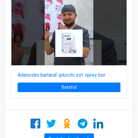
Adenoidni bartaraf qiluvchi zo’r sprey bor.
Batafsil