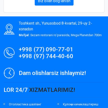
Biz bilan bog'lanish
Toshkent sh., Yunusobod 8-kvartal, 29-uy 2-
xonadon
Mo'ljal:
Sezam restorani roʻparasida, Mega Planetdan 700m
+998 (77) 090-77-01
+998 (97) 744-40-60
Dam olishlarsiz ishlaymiz!
LOR 24/7
XIZMATLARIMIZ!
Отопластика шалпанг
Қулоқни кичиклаштириш