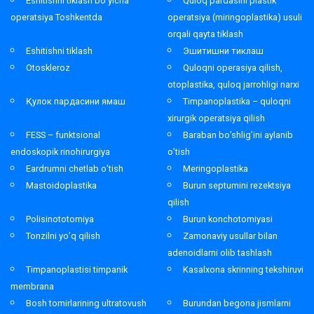
Eshitishni tiklash bo’yicha
Quloq pardasini plastik
operatsiya Toshkentda
operatsiya (miringoplastika) usuli
orqali qayta tiklash
Eshitishni tiklash
Эшитишни тиклаш
Otoskleroz
Quloqni operasiya qilish,
otoplastika, quloq jarrohligi narxi
Қулок пардасини ямаш
Timpanoplastika – quloqni
xirurgik operatsiya qilish
FESS – funktsional
Baraban bo’shlig’ini aylanib
endoskopik rinohirurgiya
o’tish
Eardrumni chetlab o’tish
Meringoplastika
Mastoidoplastika
Burun septumini rezektsiya
qilish
Polisinototomiya
Burun konchotomiyasi
Tonzilni yo’q qilish
Zamonaviy usullar bilan
adenoidlarni olib tashlash
Timpanoplastisi timpanik
Kasalxona skrinning tekshiruvi
membrana
Bosh tomirlarining ultratovush
Burundan begona jismlarni