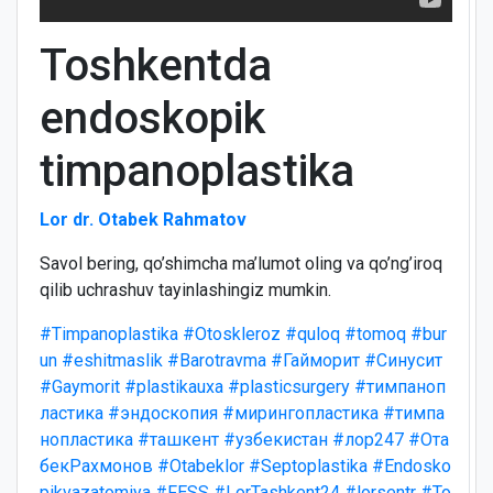
Toshkentda
endoskopik
timpanoplastika
Lor dr. Otabek Rahmatov
Savol bering, qo’shimcha ma’lumot oling va qo’ng’iroq
qilib uchrashuv tayinlashingiz mumkin.
#Timpanoplastika
#Otoskleroz
#quloq
#tomoq
#bur
un
#eshitmaslik
#Barotravma
#Гайморит
#Синусит
#Gaymorit
#plastikauxa
#plasticsurgery
#тимпаноп
ластика
#эндоскопия
#мирингопластика
#тимпа
нопластика
#ташкент
#узбекистан
#лор247
#Ота
бекРахмонов
#Otabeklor
#Septoplastika
#Endosko
pikvazatomiya
#FESS
#LorTashkent24
#lorsentr
#To