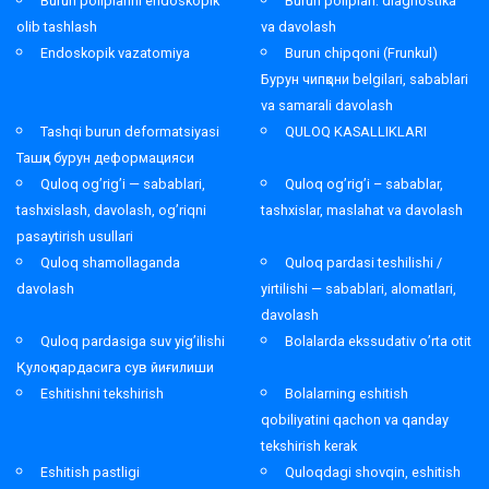
Burun poliplarini endoskopik
Burun poliplari: diagnostika
olib tashlash
va davolash
Endoskopik vazatomiya
Burun chipqoni (Frunkul)
Бурун чипқони belgilari, sabablari
va samarali davolash
Tashqi burun deformatsiyasi
QULOQ KASALLIKLARI
Ташқи бурун деформацияси
Quloq og’rig’i — sabablari,
Quloq og’rig’i – sabablar,
tashxislash, davolash, og’riqni
tashxislar, maslahat va davolash
pasaytirish usullari
Quloq shamollaganda
Quloq pardasi teshilishi /
davolash
yirtilishi — sabablari, alomatlari,
davolash
Quloq pardasiga suv yig’ilishi
Bolalarda ekssudativ o’rta otit
Қулоқ пардасига сув йиғилиши
Eshitishni tekshirish
Bolalarning eshitish
qobiliyatini qachon va qanday
tekshirish kerak
Eshitish pastligi
Quloqdagi shovqin, eshitish