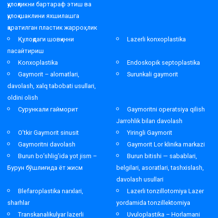
қулоқликни бартараф этиш ва
қулоқ шаклини яхшилашга
қаратилган пластик жарроҳлик
Қулоқдаги шовқинни
Lazerli konxoplastika
пасайтириш
Konxoplastika
Endoskopik septoplastika
Gaymorit – alomatlari,
Surunkali gaymorit
davolash, xalq tabobati usullari,
oldini olish
Сурункали гайморит
Gaymoritni operatsiya qilish
Jarrohlik bilan davolash
O’tkir Gaymorit sinusit
Yiringli Gaymorit
Gaymoritni davolash
Gaymorit Lor klinika markazi
Burun bo’shlig’ida yot jism –
Burun bitishi — sabablari,
Бурун бўшлиғида ёт жисм
belgilari, asoratlari, tashxislash,
davolash usullari
Blefaroplastika narxlari,
Lazerli tonzillotomiya Lazer
sharhlar
yordamida tonzillektomiya
Transkanalikulyar lazerli
Uvuloplastika – Horlamani