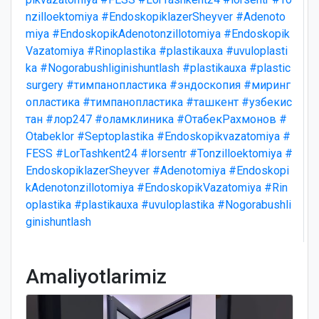
nzilloektomiya
#EndoskopiklazerSheyver
#Adenoto
miya
#EndoskopikAdenotonzillotomiya
#Endoskopik
Vazatomiya
#Rinoplastika
#plastikauxa
#uvuloplasti
ka
#Nogorabushliginishuntlash
#plastikauxa
#plastic
surgery
#тимпанопластика
#эндоскопия
#миринг
опластика
#тимпанопластика
#ташкент
#узбекис
тан
#лор247
#оламклиника
#ОтабекРахмонов
#
Otabeklor
#Septoplastika
#Endoskopikvazatomiya
#
FESS
#LorTashkent24
#lorsentr
#Tonzilloektomiya
#
EndoskopiklazerSheyver
#Adenotomiya
#Endoskopi
kAdenotonzillotomiya
#EndoskopikVazatomiya
#Rin
oplastika
#plastikauxa
#uvuloplastika
#Nogorabushli
ginishuntlash
Amaliyotlarimiz