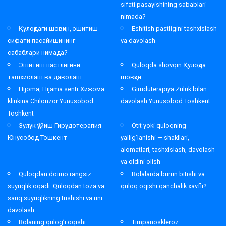
sifati pasayishining sabablari
nimada?
Қулоқдаги шовқин, эшитиш
Eshitish pastligini tashxislash
сифати пасайишининг
va davolash
сабаблари нимада?
Эшитиш пастлигини
Quloqda shovqin Қулоқда
ташхислаш ва даволаш
шовқин
Hijoma, Hijama sentr Хижома
Giruduterapiya Zuluk bilan
klinkina Chilonzor Yunusobod
davolash Yunusobod Toshkent
Toshkent
Зулук қўйиш Гирудотерапия
Otit yoki quloqning
Юнусобод Тошкент
yallig’lanishi — shakllari,
alomatlari, tashxislash, davolash
va oldini olish
Quloqdan doimo rangsiz
Bolalarda burun bitishi va
suyuqlik oqadi. Quloqdan toza va
quloq oqishi qanchalik xavfli?
sariq suyuqlikning tushishi va uni
davolash
Bolaning qulog’i oqishi
Timpanoskleroz: