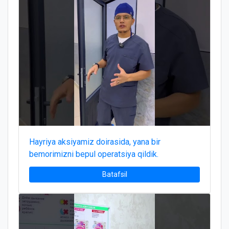
Hayriya aksiyamiz doirasida, yana bir
bemorimizni bepul operatsiya qildik.
Batafsil