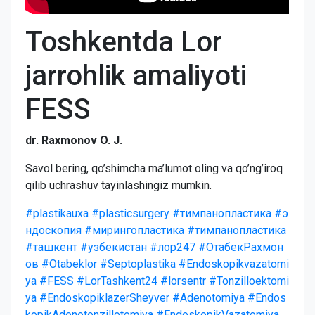
Toshkentda Lor
jarrohlik amaliyoti
FESS
dr. Raxmonov O. J.
Savol bering, qo’shimcha ma’lumot oling va qo’ng’iroq
qilib uchrashuv tayinlashingiz mumkin.
#plastikauxa
#plasticsurgery
#тимпанопластика
#э
ндоскопия
#мирингопластика
#тимпанопластика
#ташкент
#узбекистан
#лор247
#ОтабекРахмон
ов
#Otabeklor
#Septoplastika
#Endoskopikvazatomi
ya
#FESS
#LorTashkent24
#lorsentr
#Tonzilloektomi
ya
#EndoskopiklazerSheyver
#Adenotomiya
#Endos
kopikAdenotonzillotomiya
#EndoskopikVazatomiya