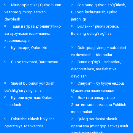
Miringoplastika | Quloq burun
Shalpang quloqni to’g’irlash,
va tomoq, miroplastikani
Quloqni kichraytirish, Quloq
davolash
jarrohligi
Ташқи ва ўрта қулоқнинг ўткир
Боланинг қулоғи оғриса,
ва сурункали яллиғланиш
Bolaning qulog’i og’risa
касалликлари
Қулоқ кири, Quloq kiri
Quloqdagi yiring – sabablari
va davolash – Alomatlar
Quloq travmasi, Barotravma
Burun og’rig’i – sabablari,
diagnostikasi, maslahat va
davolash.
Sinusit bu burun yondosh
Синусит – бу бурун ёндош
bo’shlig’ini yallig’lanishi
бўшлиғини яллиғланиши.
Қулоқни шунтлаш Quloqni
Эшитиш аппаратлар
shuntlash
Эшитиш мосламалари Eshitish
moslamalari
Eshitishni tiklash bo’yicha
Quloq pardasini plastik
operatsiya Toshkentda
operatsiya (miringoplastika) usuli