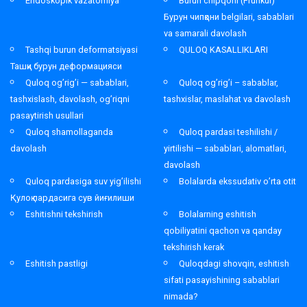
Endoskopik vazatomiya
Burun chipqoni (Frunkul)
Бурун чипқони belgilari, sabablari
va samarali davolash
Tashqi burun deformatsiyasi
QULOQ KASALLIKLARI
Ташқи бурун деформацияси
Quloq og’rig’i — sabablari,
Quloq og’rig’i – sabablar,
tashxislash, davolash, og’riqni
tashxislar, maslahat va davolash
pasaytirish usullari
Quloq shamollaganda
Quloq pardasi teshilishi /
davolash
yirtilishi — sabablari, alomatlari,
davolash
Quloq pardasiga suv yig’ilishi
Bolalarda ekssudativ o’rta otit
Қулоқ пардасига сув йиғилиши
Eshitishni tekshirish
Bolalarning eshitish
qobiliyatini qachon va qanday
tekshirish kerak
Eshitish pastligi
Quloqdagi shovqin, eshitish
sifati pasayishining sabablari
nimada?