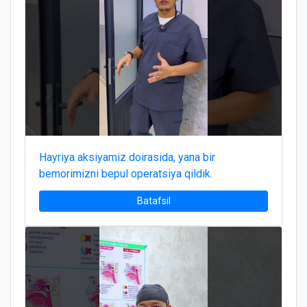
Hayriya aksiyamiz doirasida, yana bir
bemorimizni bepul operatsiya qildik.
Batafsil