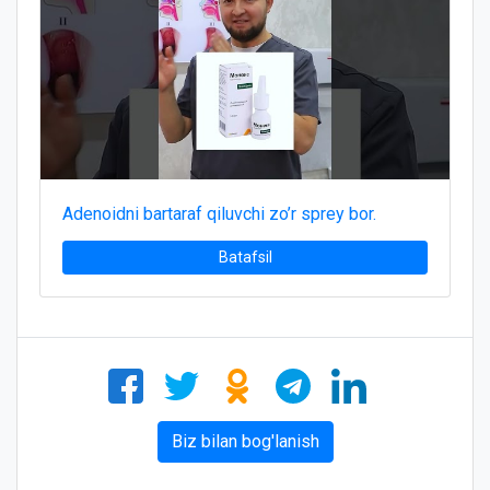
Adenoidni bartaraf qiluvchi zo’r sprey bor.
Batafsil
Biz bilan bog'lanish