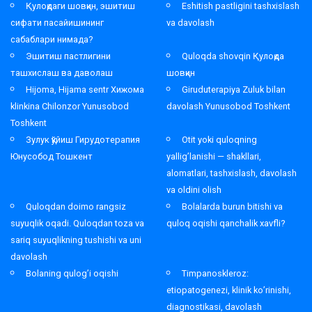
Қулоқдаги шовқин, эшитиш
Eshitish pastligini tashxislash
сифати пасайишининг
va davolash
сабаблари нимада?
Эшитиш пастлигини
Quloqda shovqin Қулоқда
ташхислаш ва даволаш
шовқин
Hijoma, Hijama sentr Хижома
Giruduterapiya Zuluk bilan
klinkina Chilonzor Yunusobod
davolash Yunusobod Toshkent
Toshkent
Зулук қўйиш Гирудотерапия
Otit yoki quloqning
Юнусобод Тошкент
yallig’lanishi — shakllari,
alomatlari, tashxislash, davolash
va oldini olish
Quloqdan doimo rangsiz
Bolalarda burun bitishi va
suyuqlik oqadi. Quloqdan toza va
quloq oqishi qanchalik xavfli?
sariq suyuqlikning tushishi va uni
davolash
Bolaning qulog’i oqishi
Timpanoskleroz:
etiopatogenezi, klinik ko’rinishi,
diagnostikasi, davolash