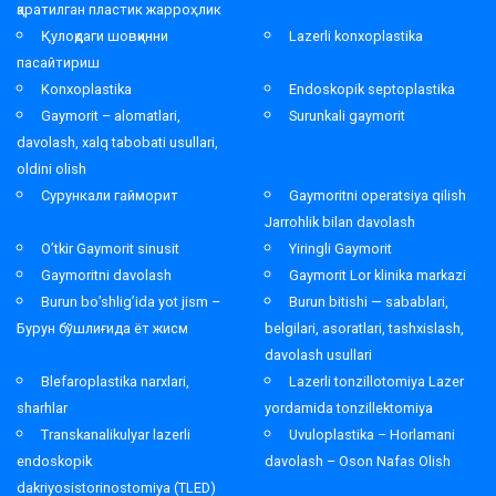
қаратилган пластик жарроҳлик
Қулоқдаги шовқинни
Lazerli konxoplastika
пасайтириш
Konxoplastika
Endoskopik septoplastika
Gaymorit – alomatlari,
Surunkali gaymorit
davolash, xalq tabobati usullari,
oldini olish
Сурункали гайморит
Gaymoritni operatsiya qilish
Jarrohlik bilan davolash
O’tkir Gaymorit sinusit
Yiringli Gaymorit
Gaymoritni davolash
Gaymorit Lor klinika markazi
Burun bo’shlig’ida yot jism –
Burun bitishi — sabablari,
Бурун бўшлиғида ёт жисм
belgilari, asoratlari, tashxislash,
davolash usullari
Blefaroplastika narxlari,
Lazerli tonzillotomiya Lazer
sharhlar
yordamida tonzillektomiya
Transkanalikulyar lazerli
Uvuloplastika – Horlamani
endoskopik
davolash – Oson Nafas Olish
dakriyosistorinostomiya (TLED)