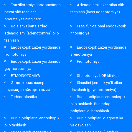
Tonzillotomiya: bodomsimon
Adenoidlarni lazer bilan olib
bezni olib tashlash
tashlash (lazer adenotomiya)
operatsiyasining narxi
Bolalar va kattalardagi
FESS funktsional endoskopik
adenoidlarni (adenotomiya) olib
rinosurgiya
tashlash
Endoskopik Lazer yordamida
Endoskopik Lazer yordamida
frontotomiya
sfenotomiya
Endoskopik Lazer yordamida
Frontotomiya
gaymorotomiya
ETMOIDOTOMİYA
Sfenotomiya LOR klinikasi
Эндоскопик лазер
Sinusitni jarrohlik yo’li bilan
ёрдамида гайморотомия
davolash (gaymorotomiya)
Turbinoplastika
Burun poliplarini endoskopik
olib tashlash. Burundagi
poliplarni olib tashlash
Burun poliplarini endoskopik
Burun poliplari: diagnostika
olib tashlash
va davolash