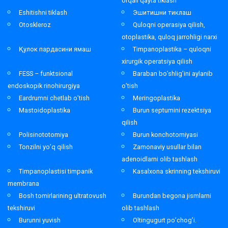
orqali qayta tiklash
Eshitishni tiklash
Эшитишни тиклаш
Otoskleroz
Quloqni operasiya qilish,
otoplastika, quloq jarrohligi narxi
Қулок пардасини ямаш
Timpanoplastika – quloqni
xirurgik operatsiya qilish
FESS – funktsional
Baraban bo’shlig’ini aylanib
endoskopik rinohirurgiya
o’tish
Eardrumni chetlab o’tish
Meringoplastika
Mastoidoplastika
Burun septumini rezektsiya
qilish
Polisinototomiya
Burun konchotomiyasi
Tonzilni yo’q qilish
Zamonaviy usullar bilan
adenoidlarni olib tashlash
Timpanoplastisi timpanik
Kasalxona skrinning tekshiruvi
membrana
Bosh tomirlarining ultratovush
Burundan begona jismlarni
tekshiruvi
olib tashlash
Burunni yuvish
Oltingugurt po’chog’i.