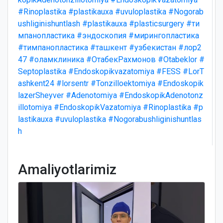
#Rinoplastika
#plastikauxa
#uvuloplastika
#Nogorab
ushliginishuntlash
#plastikauxa
#plasticsurgery
#ти
мпанопластика
#эндоскопия
#мирингопластика
#тимпанопластика
#ташкент
#узбекистан
#лор2
47
#оламклиника
#ОтабекРахмонов
#Otabeklor
#
Septoplastika
#Endoskopikvazatomiya
#FESS
#LorT
ashkent24
#lorsentr
#Tonzilloektomiya
#Endoskopik
lazerSheyver
#Adenotomiya
#EndoskopikAdenotonz
illotomiya
#EndoskopikVazatomiya
#Rinoplastika
#p
lastikauxa
#uvuloplastika
#Nogorabushliginishuntlas
h
Amaliyotlarimiz