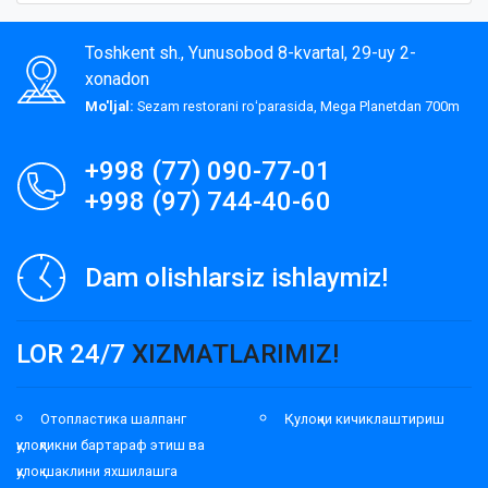
Toshkent sh., Yunusobod 8-kvartal, 29-uy 2-
xonadon
Mo'ljal:
Sezam restorani roʻparasida, Mega Planetdan 700m
+998 (77) 090-77-01
+998 (97) 744-40-60
Dam olishlarsiz ishlaymiz!
LOR 24/7
XIZMATLARIMIZ!
Отопластика шалпанг
Қулоқни кичиклаштириш
қулоқликни бартараф этиш ва
қулоқ шаклини яхшилашга