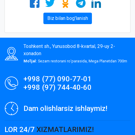
Biz bilan bog'lanish
Toshkent sh., Yunusobod 8-kvartal, 29-uy 2-
xonadon
Mo'ljal:
Sezam restorani roʻparasida, Mega Planetdan 700m
+998 (77) 090-77-01
+998 (97) 744-40-60
Dam olishlarsiz ishlaymiz!
LOR 24/7
XIZMATLARIMIZ!