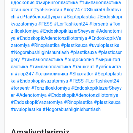
ндоскопия
#мирингопластика
#тимпанопластика
#ташкент
#узбекистан
#лор247
#ShuxratRifkatovi
ch
#drЧайбековШухрат
#Septoplastika
#Endoskopi
kvazatomiya
#FESS
#LorTashkent24
#lorsentr
#Ton
zilloektomiya
#EndoskopiklazerSheyver
#Adenotomi
ya
#EndoskopikAdenotonzillotomiya
#EndoskopikVa
zatomiya
#Rinoplastika
#plastikauxa
#uvuloplastika
#Nogorabushliginishuntlash
#plastikauxa
#plasticsur
gery
#тимпанопластика
#эндоскопия
#мирингоп
ластика
#тимпанопластика
#ташкент
#узбекиста
н
#лор247
#оламклиника
#Shuxratlor
#Septoplasti
ka
#Endoskopikvazatomiya
#FESS
#LorTashkent24
#lorsentr
#Tonzilloektomiya
#EndoskopiklazerSheyv
er
#Adenotomiya
#EndoskopikAdenotonzillotomiya
#EndoskopikVazatomiya
#Rinoplastika
#plastikauxa
#uvuloplastika
#Nogorabushliginishuntlash
Amaliyotlarimiz