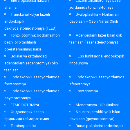
Blefaroplastika narxlari,
Lazerli tonzillotomiya Lazer
sharhlar
yordamida tonzillektomiya
Transkanalikulyar lazerli
Uvuloplastika – Horlamani
endoskopik
davolash – Oson Nafas Olish
dakriyosistorinostomiya (TLED)
Tonzillotomiya: bodomsimon
Adenoidlarni lazer bilan olib
bezni olib tashlash
tashlash (lazer adenotomiya)
operatsiyasining narxi
Bolalar va kattalardagi
FESS funktsional endoskopik
adenoidlarni (adenotomiya) olib
rinosurgiya
tashlash
Endoskopik Lazer yordamida
Endoskopik Lazer yordamida
frontotomiya
sfenotomiya
Endoskopik Lazer yordamida
Frontotomiya
gaymorotomiya
ETMOIDOTOMİYA
Sfenotomiya LOR klinikasi
Эндоскопик лазер
Sinusitni jarrohlik yo’li bilan
ёрдамида гайморотомия
davolash (gaymorotomiya)
Turbinoplastika
Burun poliplarini endoskopik