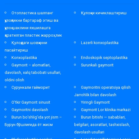
Отопластика шалпанг
Қулоқни кичиклаштириш
қулоқликни бартараф этиш ва
қулоқ шаклини яхшилашга
қаратилган пластик жарроҳлик
Қулоқдаги шовқинни
Lazerli konxoplastika
пасайтириш
Konxoplastika
Endoskopik septoplastika
Gaymorit – alomatlari,
Surunkali gaymorit
davolash, xalq tabobati usullari,
oldini olish
Сурункали гайморит
Gaymoritni operatsiya qilish
Jarrohlik bilan davolash
O’tkir Gaymorit sinusit
Yiringli Gaymorit
Gaymoritni davolash
Gaymorit Lor klinika markazi
Burun bo’shlig’ida yot jism –
Burun bitishi — sabablari,
Бурун бўшлиғида ёт жисм
belgilari, asoratlari, tashxislash,
davolash usullari