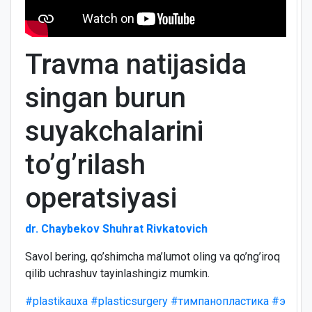
Travma natijasida
singan burun
suyakchalarini
to’g’rilash
operatsiyasi
dr. Chaybekov Shuhrat Rivkatovich
Savol bering, qo’shimcha ma’lumot oling va qo’ng’iroq
qilib uchrashuv tayinlashingiz mumkin.
#plastikauxa
#plasticsurgery
#тимпанопластика
#э