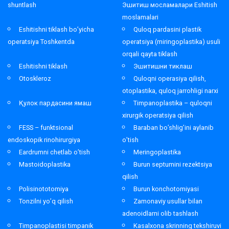
shuntlash
Эшитиш мосламалари Eshitish
moslamalari
Eshitishni tiklash bo’yicha
Quloq pardasini plastik
operatsiya Toshkentda
operatsiya (miringoplastika) usuli
orqali qayta tiklash
Eshitishni tiklash
Эшитишни тиклаш
Otoskleroz
Quloqni operasiya qilish,
otoplastika, quloq jarrohligi narxi
Қулок пардасини ямаш
Timpanoplastika – quloqni
xirurgik operatsiya qilish
FESS – funktsional
Baraban bo’shlig’ini aylanib
endoskopik rinohirurgiya
o’tish
Eardrumni chetlab o’tish
Meringoplastika
Mastoidoplastika
Burun septumini rezektsiya
qilish
Polisinototomiya
Burun konchotomiyasi
Tonzilni yo’q qilish
Zamonaviy usullar bilan
adenoidlarni olib tashlash
Timpanoplastisi timpanik
Kasalxona skrinning tekshiruvi