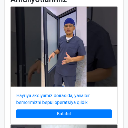
Hayriya aksiyamiz doirasida, yana bir
bemorimizni bepul operatsiya qildik.
Batafsil