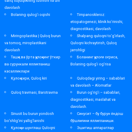
sariq suyuqlikning tushishi va uni
davolash
Bolaning qulog’i oqishi
Timpanoskleroz:
etiopatogenezi, klinik ko’rinishi,
diagnostikasi, davolash
Miringoplastika | Quloq burun
Shalpang quloqni to’g’irlash,
va tomoq, miroplastikani
Quloqni kichraytirish, Quloq
davolash
jarrohligi
Ташқи ва ўрта қулоқнинг ўткир
Боланинг қулоғи оғриса,
ва сурункали яллиғланиш
Bolaning qulog’i og’risa
касалликлари
Қулоқ кири, Quloq kiri
Quloqdagi yiring – sabablari
va davolash – Alomatlar
Quloq travmasi, Barotravma
Burun og’rig’i – sabablari,
diagnostikasi, maslahat va
davolash.
Sinusit bu burun yondosh
Синусит – бу бурун ёндош
bo’shlig’ini yallig’lanishi
бўшлиғини яллиғланиши.
Қулоқни шунтлаш Quloqni
Эшитиш аппаратлар