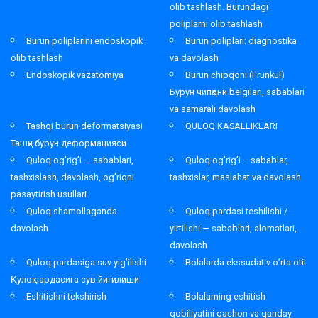
olib tashlash. Burundagi
poliplarni olib tashlash
Burun poliplarini endoskopik
Burun poliplari: diagnostika
olib tashlash
va davolash
Endoskopik vazatomiya
Burun chipqoni (Frunkul)
Бурун чипқони belgilari, sabablari
va samarali davolash
Tashqi burun deformatsiyasi
QULOQ KASALLIKLARI
Ташқи бурун деформацияси
Quloq og’rig’i — sabablari,
Quloq og’rig’i – sabablar,
tashxislash, davolash, og’riqni
tashxislar, maslahat va davolash
pasaytirish usullari
Quloq shamollaganda
Quloq pardasi teshilishi /
davolash
yirtilishi — sabablari, alomatlari,
davolash
Quloq pardasiga suv yig’ilishi
Bolalarda ekssudativ o’rta otit
Қулоқ пардасига сув йиғилиши
Eshitishni tekshirish
Bolalarning eshitish
qobiliyatini qachon va qanday