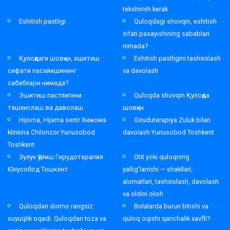
tekshirish kerak
Eshitish pastligi
Quloqdagi shovqin, eshitish
sifati pasayishining sabablari
nimada?
Қулоқдаги шовқин, эшитиш
Eshitish pastligini tashxislash
сифати пасайишининг
va davolash
сабаблари нимада?
Эшитиш пастлигини
Quloqda shovqin Қулоқда
ташхислаш ва даволаш
шовқин
Hijoma, Hijama sentr Хижома
Giruduterapiya Zuluk bilan
klinkina Chilonzor Yunusobod
davolash Yunusobod Toshkent
Toshkent
Зулук қўйиш Гирудотерапия
Otit yoki quloqning
Юнусобод Тошкент
yallig’lanishi — shakllari,
alomatlari, tashxislash, davolash
va oldini olish
Quloqdan doimo rangsiz
Bolalarda burun bitishi va
suyuqlik oqadi. Quloqdan toza va
quloq oqishi qanchalik xavfli?