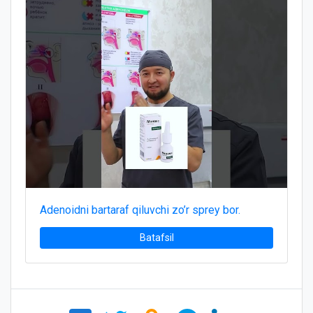
Adenoidni bartaraf qiluvchi zo’r sprey bor.
Batafsil