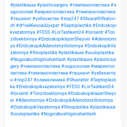
#plastikauxa
#plasticsurgery
#тимпанопластика
#э
ндоскопия
#мирингопластика
#тимпанопластика
#ташкент
#узбекистан
#лор247
#ShuxratRifkatovi
ch
#drЧайбековШухрат
#Septoplastika
#Endoskopi
kvazatomiya
#FESS
#LorTashkent24
#lorsentr
#Ton
zilloektomiya
#EndoskopiklazerSheyver
#Adenotomi
ya
#EndoskopikAdenotonzillotomiya
#EndoskopikVa
zatomiya
#Rinoplastika
#plastikauxa
#uvuloplastika
#Nogorabushliginishuntlash
#plastikauxa
#plasticsur
gery
#тимпанопластика
#эндоскопия
#мирингоп
ластика
#тимпанопластика
#ташкент
#узбекиста
н
#лор247
#оламклиника
#Shuxratlor
#Septoplasti
ka
#Endoskopikvazatomiya
#FESS
#LorTashkent24
#lorsentr
#Tonzilloektomiya
#EndoskopiklazerSheyv
er
#Adenotomiya
#EndoskopikAdenotonzillotomiya
#EndoskopikVazatomiya
#Rinoplastika
#plastikauxa
#uvuloplastika
#Nogorabushliginishuntlash