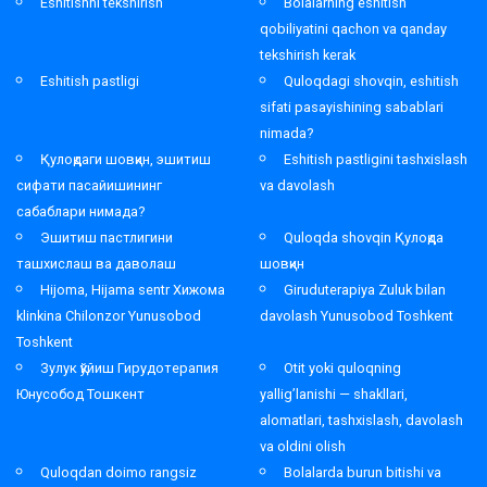
Eshitishni tekshirish
Bolalarning eshitish
qobiliyatini qachon va qanday
tekshirish kerak
Eshitish pastligi
Quloqdagi shovqin, eshitish
sifati pasayishining sabablari
nimada?
Қулоқдаги шовқин, эшитиш
Eshitish pastligini tashxislash
сифати пасайишининг
va davolash
сабаблари нимада?
Эшитиш пастлигини
Quloqda shovqin Қулоқда
ташхислаш ва даволаш
шовқин
Hijoma, Hijama sentr Хижома
Giruduterapiya Zuluk bilan
klinkina Chilonzor Yunusobod
davolash Yunusobod Toshkent
Toshkent
Зулук қўйиш Гирудотерапия
Otit yoki quloqning
Юнусобод Тошкент
yallig’lanishi — shakllari,
alomatlari, tashxislash, davolash
va oldini olish
Quloqdan doimo rangsiz
Bolalarda burun bitishi va