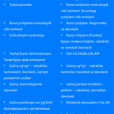
Turbinoplastika
Burun poliplarini endoskopik
olib tashlash. Burundagi
poliplarni olib tashlash
Burun poliplarini endoskopik
Burun poliplari: diagnostika
olib tashlash
va davolash
Endoskopik vazatomiya
Burun chipqoni (Frunkul)
Бурун чипқони belgilari, sabablari
va samarali davolash
Tashqi burun deformatsiyasi
QULOQ KASALLIKLARI
Ташқи бурун деформацияси
Quloq og’rig’i — sabablari,
Quloq og’rig’i – sabablar,
tashxislash, davolash, og’riqni
tashxislar, maslahat va davolash
pasaytirish usullari
Quloq shamollaganda
Quloq pardasi teshilishi /
davolash
yirtilishi — sabablari, alomatlari,
davolash
Quloq pardasiga suv yig’ilishi
Bolalarda ekssudativ o’rta otit
Қулоқ пардасига сув йиғилиши