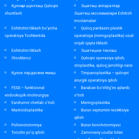
Қулоқни шунтлаш Quloqni
Эшитиш аппаратлар
shuntlash
Эшитиш мосламалари Eshitish
moslamalari
Eshitishni tiklash bo’yicha
Quloq pardasini plastik
operatsiya Toshkentda
operatsiya (miringoplastika) usuli
orqali qayta tiklash
Eshitishni tiklash
Эшитишни тиклаш
Otoskleroz
Quloqni operasiya qilish,
otoplastika, quloq jarrohligi narxi
Қулок пардасини ямаш
Timpanoplastika – quloqni
xirurgik operatsiya qilish
FESS – funktsional
Baraban bo’shlig’ini aylanib
endoskopik rinohirurgiya
o’tish
Eardrumni chetlab o’tish
Meringoplastika
Mastoidoplastika
Burun septumini rezektsiya
qilish
Polisinototomiya
Burun konchotomiyasi
Tonzilni yo’q qilish
Zamonaviy usullar bilan