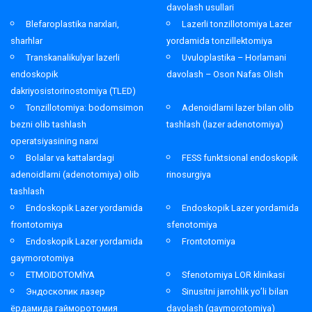
davolash usullari
Blefaroplastika narxlari,
Lazerli tonzillotomiya Lazer
sharhlar
yordamida tonzillektomiya
Transkanalikulyar lazerli
Uvuloplastika – Horlamani
endoskopik
davolash – Oson Nafas Olish
dakriyosistorinostomiya (TLED)
Tonzillotomiya: bodomsimon
Adenoidlarni lazer bilan olib
bezni olib tashlash
tashlash (lazer adenotomiya)
operatsiyasining narxi
Bolalar va kattalardagi
FESS funktsional endoskopik
adenoidlarni (adenotomiya) olib
rinosurgiya
tashlash
Endoskopik Lazer yordamida
Endoskopik Lazer yordamida
frontotomiya
sfenotomiya
Endoskopik Lazer yordamida
Frontotomiya
gaymorotomiya
ETMOIDOTOMİYA
Sfenotomiya LOR klinikasi
Эндоскопик лазер
Sinusitni jarrohlik yo’li bilan
ёрдамида гайморотомия
davolash (gaymorotomiya)