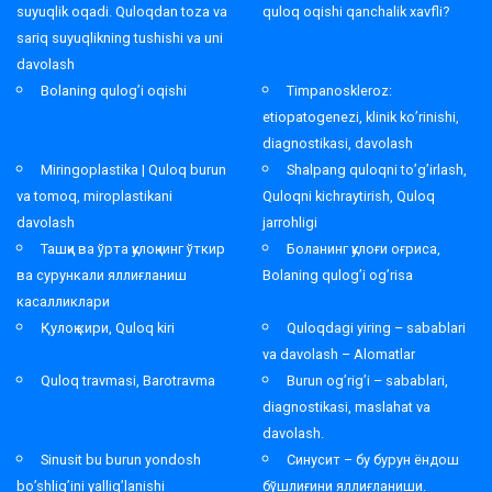
suyuqlik oqadi. Quloqdan toza va
quloq oqishi qanchalik xavfli?
sariq suyuqlikning tushishi va uni
davolash
Bolaning qulog’i oqishi
Timpanoskleroz:
etiopatogenezi, klinik ko’rinishi,
diagnostikasi, davolash
Miringoplastika | Quloq burun
Shalpang quloqni to’g’irlash,
va tomoq, miroplastikani
Quloqni kichraytirish, Quloq
davolash
jarrohligi
Ташқи ва ўрта қулоқнинг ўткир
Боланинг қулоғи оғриса,
ва сурункали яллиғланиш
Bolaning qulog’i og’risa
касалликлари
Қулоқ кири, Quloq kiri
Quloqdagi yiring – sabablari
va davolash – Alomatlar
Quloq travmasi, Barotravma
Burun og’rig’i – sabablari,
diagnostikasi, maslahat va
davolash.
Sinusit bu burun yondosh
Синусит – бу бурун ёндош
bo’shlig’ini yallig’lanishi
бўшлиғини яллиғланиши.