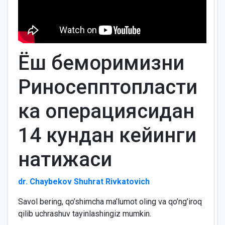
Ёш беморимизни
Риносепптопласти
ка операциясидан
14 кундан кейинги
натижаси
dr. Chaybekov Shuhrat Rivkatovich
Savol bering, qo’shimcha ma’lumot oling va qo’ng’iroq
qilib uchrashuv tayinlashingiz mumkin.