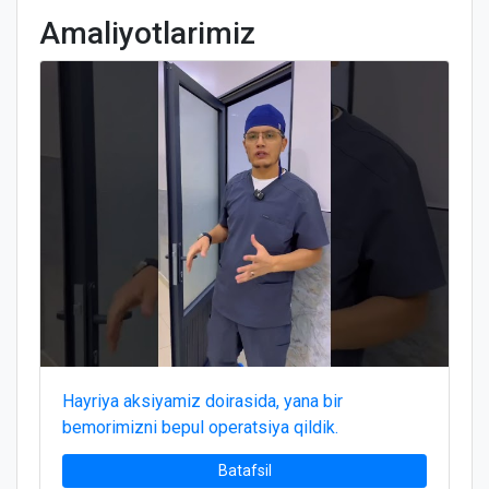
Amaliyotlarimiz
Hayriya aksiyamiz doirasida, yana bir
bemorimizni bepul operatsiya qildik.
Batafsil