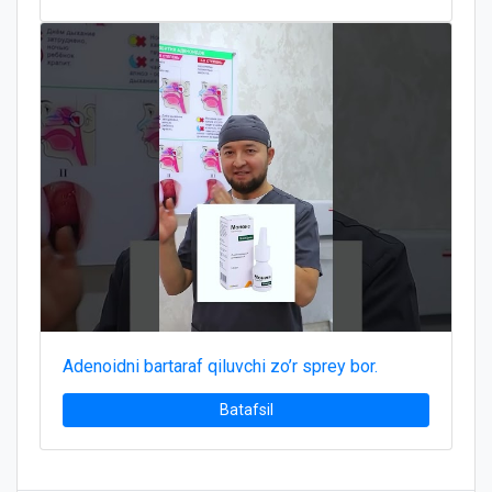
Adenoidni bartaraf qiluvchi zo’r sprey bor.
Batafsil