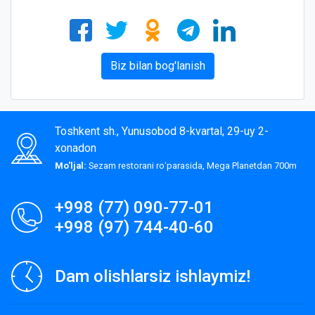
Biz bilan bog'lanish
Toshkent sh., Yunusobod 8-kvartal, 29-uy 2-
xonadon
Mo'ljal:
Sezam restorani roʻparasida, Mega Planetdan 700m
+998 (77) 090-77-01
+998 (97) 744-40-60
Dam olishlarsiz ishlaymiz!