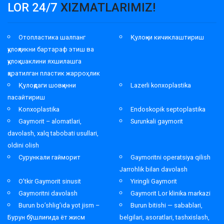
LOR 24/7
XIZMATLARIMIZ!
Отопластика шалпанг
Қулоқни кичиклаштириш
қулоқликни бартараф этиш ва
қулоқ шаклини яхшилашга
қаратилган пластик жарроҳлик
Қулоқдаги шовқинни
Lazerli konxoplastika
пасайтириш
Konxoplastika
Endoskopik septoplastika
Gaymorit – alomatlari,
Surunkali gaymorit
davolash, xalq tabobati usullari,
oldini olish
Сурункали гайморит
Gaymoritni operatsiya qilish
Jarrohlik bilan davolash
O’tkir Gaymorit sinusit
Yiringli Gaymorit
Gaymoritni davolash
Gaymorit Lor klinika markazi
Burun bo’shlig’ida yot jism –
Burun bitishi — sabablari,
Бурун бўшлиғида ёт жисм
belgilari, asoratlari, tashxislash,