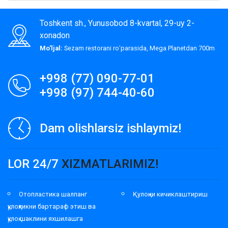
Toshkent sh., Yunusobod 8-kvartal, 29-uy 2-
xonadon
Mo'ljal:
Sezam restorani roʻparasida, Mega Planetdan 700m
+998 (77) 090-77-01
+998 (97) 744-40-60
Dam olishlarsiz ishlaymiz!
LOR 24/7
XIZMATLARIMIZ!
Отопластика шалпанг
Қулоқни кичиклаштириш
қулоқликни бартараф этиш ва
қулоқ шаклини яхшилашга