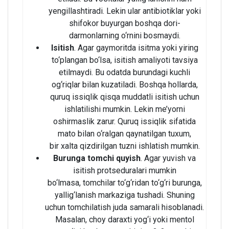
yengillashtiradi. Lekin ular antibiotiklar yoki
shifokor buyurgan boshqa dori-
darmonlarning o‘rnini bosmaydi.
Isitish
. Agar gaymoritda isitma yoki yiring
to‘plangan bo‘lsa, isitish amaliyoti tavsiya
etilmaydi. Bu odatda burundagi kuchli
og‘riqlar bilan kuzatiladi. Boshqa hollarda,
quruq issiqlik qisqa muddatli isitish uchun
ishlatilishi mumkin. Lekin me’yorni
oshirmaslik zarur. Quruq issiqlik sifatida
mato bilan o‘ralgan qaynatilgan tuxum,
bir xalta qizdirilgan tuzni ishlatish mumkin.
Burunga tomchi quyish
. Agar yuvish va
isitish protseduralari mumkin
bo‘lmasa, tomchilar to‘g‘ridan to‘g‘ri burunga,
yallig‘lanish markaziga tushadi. Shuning
uchun tomchilatish juda samarali hisoblanadi.
Masalan, choy daraxti yog‘i yoki mentol