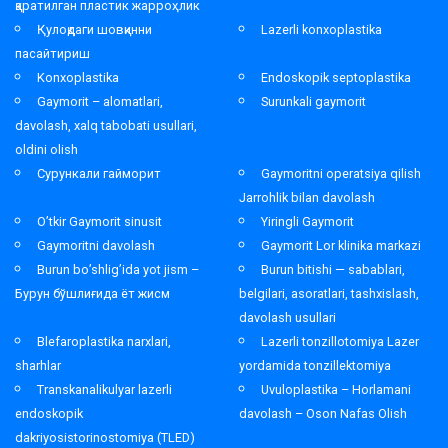
қаратилган пластик жарроҳлик
Қулоқдаги шовқинни
Lazerli konxoplastika
пасайтириш
Konxoplastika
Endoskopik septoplastika
Gaymorit – alomatlari,
Surunkali gaymorit
davolash, xalq tabobati usullari,
oldini olish
Сурункали гайморит
Gaymoritni operatsiya qilish
Jarrohlik bilan davolash
O’tkir Gaymorit sinusit
Yiringli Gaymorit
Gaymoritni davolash
Gaymorit Lor klinika markazi
Burun bo’shlig’ida yot jism –
Burun bitishi — sabablari,
Бурун бўшлиғида ёт жисм
belgilari, asoratlari, tashxislash,
davolash usullari
Blefaroplastika narxlari,
Lazerli tonzillotomiya Lazer
sharhlar
yordamida tonzillektomiya
Transkanalikulyar lazerli
Uvuloplastika – Horlamani
endoskopik
davolash – Oson Nafas Olish
dakriyosistorinostomiya (TLED)