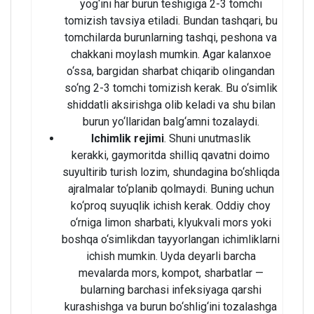
yog‘ini har burun teshigiga 2-3 tomchi
tomizish tavsiya etiladi. Bundan tashqari, bu
tomchilarda burunlarning tashqi, peshona va
chakkani moylash mumkin. Agar kalanxoe
o‘ssa, bargidan sharbat chiqarib olingandan
so‘ng 2-3 tomchi tomizish kerak. Bu o‘simlik
shiddatli aksirishga olib keladi va shu bilan
burun yo‘llaridan balg‘amni tozalaydi.
Ichimlik rejimi
. Shuni unutmaslik
kerakki, gaymoritda shilliq qavatni doimo
suyultirib turish lozim, shundagina bo‘shliqda
ajralmalar to‘planib qolmaydi. Buning uchun
ko‘proq suyuqlik ichish kerak. Oddiy choy
o‘rniga limon sharbati, klyukvali mors yoki
boshqa o‘simlikdan tayyorlangan ichimliklarni
ichish mumkin. Uyda deyarli barcha
mevalarda mors, kompot, sharbatlar —
bularning barchasi infeksiyaga qarshi
kurashishga va burun bo‘shlig‘ini tozalashga