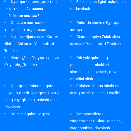
Қулоқдаги шовқин, эшитиш
Eshitish pastligini tashxislash
сифати пасайишининг
va davolash
сабаблари нимада?
Эшитиш пастлигини
Quloqda shovqin Қулоқда
ташхислаш ва даволаш
шовқин
Hijoma, Hijama sentr Хижома
Giruduterapiya Zuluk bilan
klinkina Chilonzor Yunusobod
davolash Yunusobod Toshkent
Toshkent
Зулук қўйиш Гирудотерапия
Otit yoki quloqning
Юнусобод Тошкент
yallig’lanishi — shakllari,
alomatlari, tashxislash, davolash
va oldini olish
Quloqdan doimo rangsiz
Bolalarda burun bitishi va
suyuqlik oqadi. Quloqdan toza va
quloq oqishi qanchalik xavfli?
sariq suyuqlikning tushishi va uni
davolash
Bolaning qulog’i oqishi
Timpanoskleroz:
etiopatogenezi, klinik ko’rinishi,
diagnostikasi, davolash