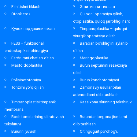
Eshitishni tiklash
Эшитишни тиклаш
Otoskleroz
Quloqni operasiya qilish,
otoplastika, quloq jarrohligi narxi
Қулок пардасини ямаш
Timpanoplastika – quloqni
xirurgik operatsiya qilish
FESS – funktsional
Baraban bo’shlig’ini aylanib
endoskopik rinohirurgiya
o’tish
Eardrumni chetlab o’tish
Meringoplastika
Mastoidoplastika
Burun septumini rezektsiya
qilish
Polisinototomiya
Burun konchotomiyasi
Tonzilni yo’q qilish
Zamonaviy usullar bilan
adenoidlarni olib tashlash
Timpanoplastisi timpanik
Kasalxona skrinning tekshiruvi
membrana
Bosh tomirlarining ultratovush
Burundan begona jismlarni
tekshiruvi
olib tashlash
Burunni yuvish
Oltingugurt po’chog’i.