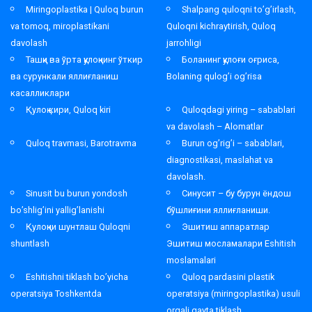
Miringoplastika | Quloq burun
Shalpang quloqni to’g’irlash,
va tomoq, miroplastikani
Quloqni kichraytirish, Quloq
davolash
jarrohligi
Ташқи ва ўрта қулоқнинг ўткир
Боланинг қулоғи оғриса,
ва сурункали яллиғланиш
Bolaning qulog’i og’risa
касалликлари
Қулоқ кири, Quloq kiri
Quloqdagi yiring – sabablari
va davolash – Alomatlar
Quloq travmasi, Barotravma
Burun og’rig’i – sabablari,
diagnostikasi, maslahat va
davolash.
Sinusit bu burun yondosh
Синусит – бу бурун ёндош
bo’shlig’ini yallig’lanishi
бўшлиғини яллиғланиши.
Қулоқни шунтлаш Quloqni
Эшитиш аппаратлар
shuntlash
Эшитиш мосламалари Eshitish
moslamalari
Eshitishni tiklash bo’yicha
Quloq pardasini plastik
operatsiya Toshkentda
operatsiya (miringoplastika) usuli
orqali qayta tiklash