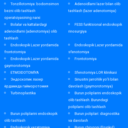
Tonzillotomiya: bodomsimon
Adenoidlarni lazer bilan olib
bezni olib tashlash
tashlash (lazer adenotomiya)
operatsiyasining narxi
Bolalar va kattalardagi
FESS funktsional endoskopik
adenoidlarni (adenotomiya) olib
rinosurgiya
tashlash
Endoskopik Lazer yordamida
Endoskopik Lazer yordamida
frontotomiya
sfenotomiya
Endoskopik Lazer yordamida
Frontotomiya
gaymorotomiya
ETMOIDOTOMİYA
Sfenotomiya LOR klinikasi
Эндоскопик лазер
Sinusitni jarrohlik yo’li bilan
ёрдамида гайморотомия
davolash (gaymorotomiya)
Turbinoplastika
Burun poliplarini endoskopik
olib tashlash. Burundagi
poliplarni olib tashlash
Burun poliplarini endoskopik
Burun poliplari: diagnostika
olib tashlash
va davolash
Endoskopik vazatomiya
Burun chipqoni (Frunkul)