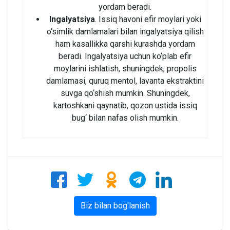
yordam beradi.
Ingalyatsiya
. Issiq havoni efir moylari yoki
o‘simlik damlamalari bilan ingalyatsiya qilish
ham kasallikka qarshi kurashda yordam
beradi. Ingalyatsiya uchun ko‘plab efir
moylarini ishlatish, shuningdek, propolis
damlamasi, quruq mentol, lavanta ekstraktini
suvga qo‘shish mumkin. Shuningdek,
kartoshkani qaynatib, qozon ustida issiq
bug‘ bilan nafas olish mumkin.
Biz bilan bog'lanish