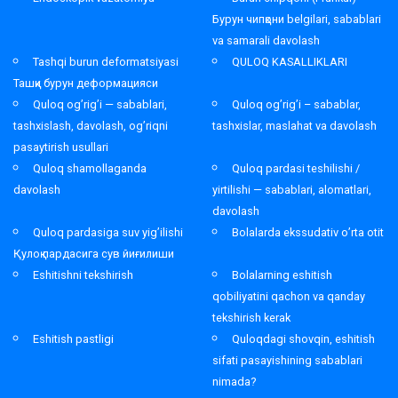
Бурун чипқони belgilari, sabablari
va samarali davolash
Tashqi burun deformatsiyasi
QULOQ KASALLIKLARI
Ташқи бурун деформацияси
Quloq og’rig’i — sabablari,
Quloq og’rig’i – sabablar,
tashxislash, davolash, og’riqni
tashxislar, maslahat va davolash
pasaytirish usullari
Quloq shamollaganda
Quloq pardasi teshilishi /
davolash
yirtilishi — sabablari, alomatlari,
davolash
Quloq pardasiga suv yig’ilishi
Bolalarda ekssudativ o’rta otit
Қулоқ пардасига сув йиғилиши
Eshitishni tekshirish
Bolalarning eshitish
qobiliyatini qachon va qanday
tekshirish kerak
Eshitish pastligi
Quloqdagi shovqin, eshitish
sifati pasayishining sabablari
nimada?