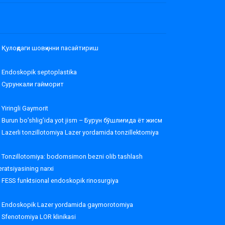
Қулоқдаги шовқинни пасайтириш
Endoskopik septoplastika
Сурункали гайморит
Yiringli Gaymorit
Burun bo’shlig’ida yot jism – Бурун бўшлиғида ёт жисм
Lazerli tonzillotomiya Lazer yordamida tonzillektomiya
Tonzillotomiya: bodomsimon bezni olib tashlash
ratsiyasining narxi
FESS funktsional endoskopik rinosurgiya
Endoskopik Lazer yordamida gaymorotomiya
Sfenotomiya LOR klinikasi