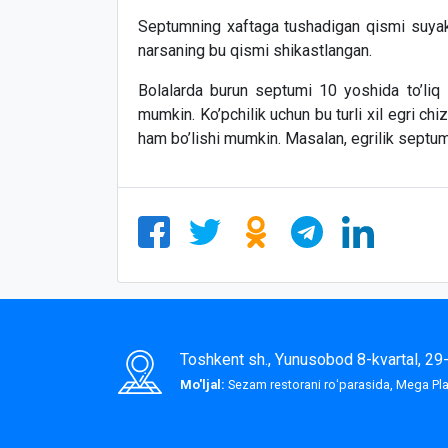
Septumning xaftaga tushadigan qismi suyakd
narsaning bu qismi shikastlangan.
Bolalarda burun septumi 10 yoshida to’liq s
mumkin. Ko’pchilik uchun bu turli xil egri chi
ham bo’lishi mumkin. Masalan, egrilik septu
Toshkent sh., Yunusobod 8-kvartal, 2
Mo'ljal:
Sezam restorani roʻparasida, Mega P