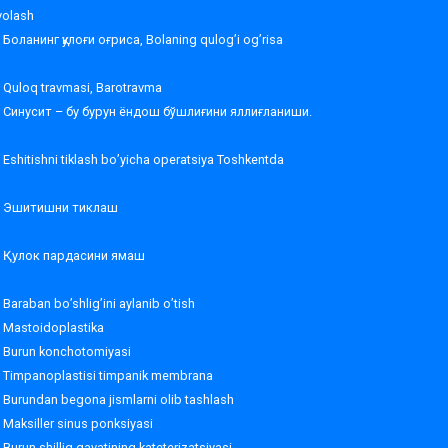
volash
Боланинг қулоғи оғриса, Bolaning qulog’i og’risa
Quloq travmasi, Barotravma
Синусит – бу бурун ёндош бўшлиғини яллиғланиши.
Eshitishni tiklash bo’yicha operatsiya Toshkentda
Эшитишни тиклаш
Қулок пардасини ямаш
Baraban bo’shlig’ini aylanib o’tish
Mastoidoplastika
Burun konchotomiyasi
Timpanoplastisi timpanik membrana
Burundan begona jismlarni olib tashlash
Maksiller sinus ponksiyasi
Burun shilliq qavatining kateterizatsiyasi