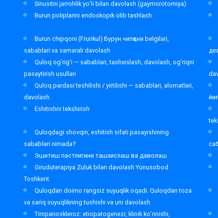
Sinusitni jarrohlik yo’li bilan davolash (gaymorotomiya)
Burun poliplarini endoskopik olib tashlash
Burun chipqoni (Frunkul) Бурун чипқони belgilari,
sabablari va samarali davolash
де
Quloq og’rig’i — sabablari, tashxislash, davolash, og’riqni
pasaytirish usullari
da
Quloq pardasi teshilishi / yirtilishi — sabablari, alomatlari,
davolash
йи
Eshitishni tekshirish
tek
Quloqdagi shovqin, eshitish sifati pasayishining
sabablari nimada?
са
Эшитиш пастлигини ташхислаш ва даволаш
Giruduterapiya Zuluk bilan davolash Yunusobod
Toshkent
,
Quloqdan doimo rangsiz suyuqlik oqadi. Quloqdan toza
va sariq suyuqlikning tushishi va uni davolash
Timpanoskleroz: etiopatogenezi, klinik ko’rinishi,