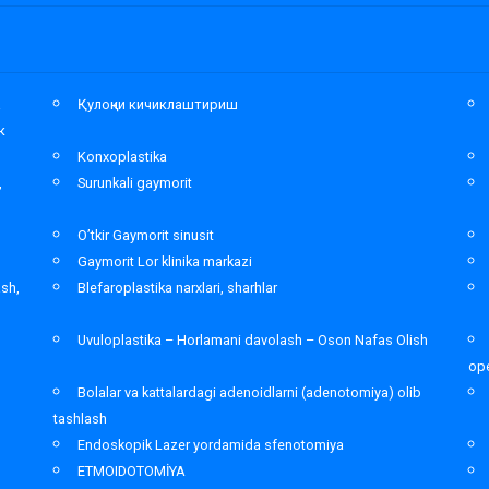
а
Қулоқни кичиклаштириш
к
Konxoplastika
,
Surunkali gaymorit
O’tkir Gaymorit sinusit
Gaymorit Lor klinika markazi
ash,
Blefaroplastika narxlari, sharhlar
Uvuloplastika – Horlamani davolash – Oson Nafas Olish
ope
Bolalar va kattalardagi adenoidlarni (adenotomiya) olib
tashlash
Endoskopik Lazer yordamida sfenotomiya
ETMOIDOTOMİYA