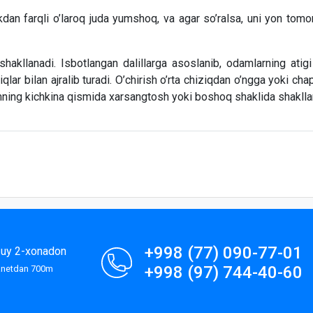
an farqli o’laroq juda yumshoq, va agar so’ralsa, uni yon tomo
hakllanadi. Isbotlangan dalillarga asoslanib, odamlarning atig
ziqlar bilan ajralib turadi. O’chirish o’rta chiziqdan o’ngga yoki 
mning kichkina qismida xarsangtosh yoki boshoq shaklida shakll
+998 (77) 090-77-01
9-uy 2-xonadon
+998 (97) 744-40-60
lanetdan 700m