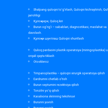
Shalpang quloqni to’g’irlash, Quloqni kichraytirish, Qu
jarrohligi
Қулоқ кири, Quloq kiri
Burun og’rig’i – sabablari, diagnostikasi, maslahat va
davolash.
Қулоқни шунтлаш Quloqni shuntlash
Quloq pardasini plastik operatsiya (miringoplastika) u
orqali qayta tiklash
Otoskleroz
Timpanoplastika – quloqni xirurgik operatsiya qilish
Eardrumni chetlab o’tish
Burun septumini rezektsiya qilish
Tonzilni yo’q qilish
Kasalxona skrinning tekshiruvi
Burunni yuvish
Burunni yuvish