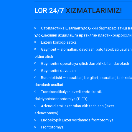
LOR 24/7
XIZMATLARIMIZ!
Отопластика шалпанг қулоқликни бартараф этиш в
қулоқ шаклини яхшилашга қаратилган пластик жарроҳли
Lazerli konxoplastika
Gaymorit – alomatlari, davolash, xalq tabobati usullari
oldini olish
Gaymoritni operatsiya qilish Jarrohlik bilan davolash
Gaymoritni davolash
Burun bitishi — sabablari, belgilari, asoratlari, tashxisl
davolash usullari
Transkanalikulyar lazerli endoskopik
dakriyosistorinostomiya (TLED)
Adenoidlarni lazer bilan olib tashlash (lazer
adenotomiya)
Endoskopik Lazer yordamida frontotomiya
Frontotomiya