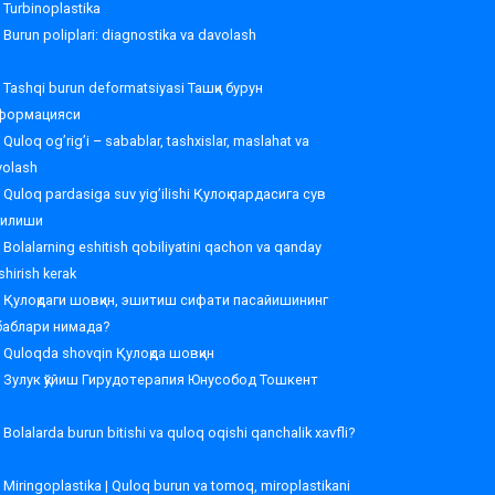
Turbinoplastika
Burun poliplari: diagnostika va davolash
Tashqi burun deformatsiyasi Ташқи бурун
формацияси
Quloq og’rig’i – sabablar, tashxislar, maslahat va
volash
Quloq pardasiga suv yig’ilishi Қулоқ пардасига сув
ғилиши
Bolalarning eshitish qobiliyatini qachon va qanday
shirish kerak
Қулоқдаги шовқин, эшитиш сифати пасайишининг
баблари нимада?
Quloqda shovqin Қулоқда шовқин
Зулук қўйиш Гирудотерапия Юнусобод Тошкент
Bolalarda burun bitishi va quloq oqishi qanchalik xavfli?
Miringoplastika | Quloq burun va tomoq, miroplastikani