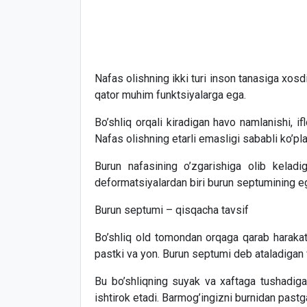
Nafas olishning ikki turi inson tanasiga xosdir
qator muhim funktsiyalarga ega.
Bo’shliq orqali kiradigan havo namlanishi, i
Nafas olishning etarli emasligi sababli ko’pl
Burun nafasining o’zgarishiga olib keladiga
deformatsiyalardan biri burun septumining egri
Burun septumi – qisqacha tavsif
Bo’shliq old tomondan orqaga qarab harakatl
pastki va yon. Burun septumi deb ataladigan ve
Bu bo’shliqning suyak va xaftaga tushadiga
ishtirok etadi. Barmog’ingizni burnidan past