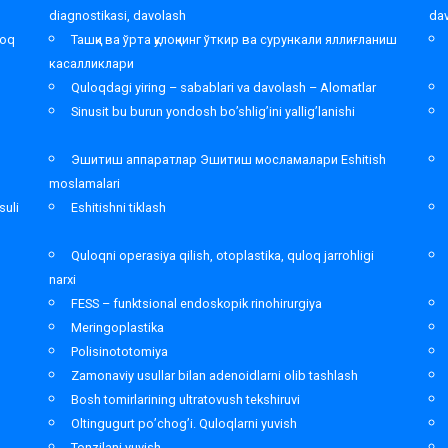
diagnostikasi, davolash
da
loq
Ташқи ва ўрта қулоқнинг ўткир ва сурункали яллиғланиш
касалликлари
Quloqdagi yiring – sabablari va davolash – Alomatlar
Sinusit bu burun yondosh bo’shlig’ini yallig’lanishi
Эшитиш аппаратлар Эшитиш мосламалари Eshitish
moslamalari
suli
Eshitishni tiklash
Quloqni operasiya qilish, otoplastika, quloq jarrohligi
narxi
FESS – funktsional endoskopik rinohirurgiya
Meringoplastika
Polisinototomiya
Zamonaviy usullar bilan adenoidlarni olib tashlash
Bosh tomirlarining ultratovush tekshiruvi
Oltingugurt po’chog’i. Quloqlarni yuvish
Tonzilani yuvish