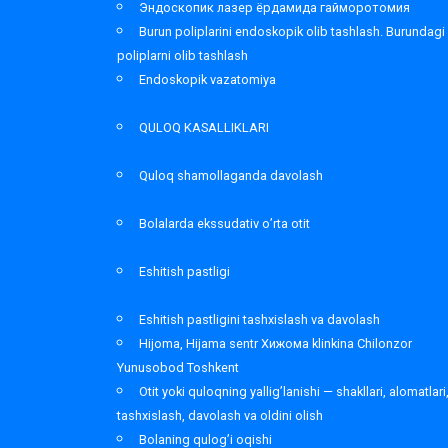
Эндоскопик лазер ёрдамида гайморотомия
Burun poliplarini endoskopik olib tashlash. Burundagi
poliplarni olib tashlash
Endoskopik vazatomiya
QULOQ KASALLIKLARI
Quloq shamollaganda davolash
Bolalarda ekssudativ o’rta otit
Eshitish pastligi
Eshitish pastligini tashxislash va davolash
Hijoma, Hijama sentr Хижома klinkina Chilonzor
Yunusobod Toshkent
Otit yoki quloqning yallig’lanishi — shakllari, alomatlari
tashxislash, davolash va oldini olish
Bolaning qulog’i oqishi