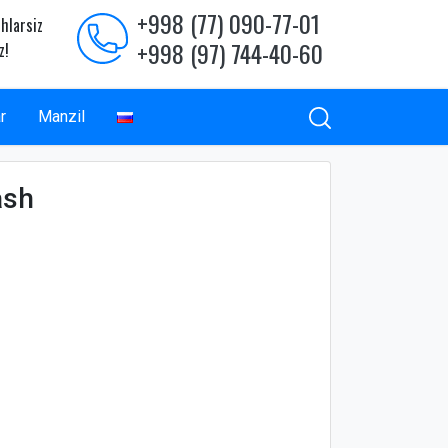
+998 (77) 090-77-01
hlarsiz
+998 (97) 744-40-60
z!
r
Manzil
ash