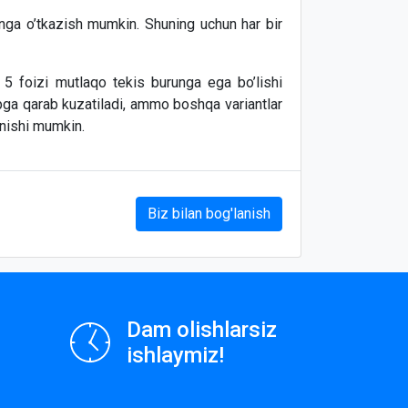
nga o’tkazish mumkin. Shuning uchun har bir
i 5 foizi mutlaqo tekis burunga ega bo’lishi
chapga qarab kuzatiladi, ammo boshqa variantlar
anishi mumkin.
Biz bilan bog'lanish
Dam olishlarsiz
ishlaymiz!