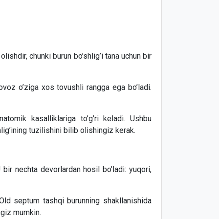
olishdir, chunki burun bo’shlig’i tana uchun bir
 ovoz o’ziga xos tovushli rangga ega bo’ladi.
natomik kasalliklariga to’g’ri keladi. Ushbu
’ining tuzilishini bilib olishingiz kerak.
ir nechta devorlardan hosil bo’ladi: yuqori,
 Old septum tashqi burunning shakllanishida
ingiz mumkin.