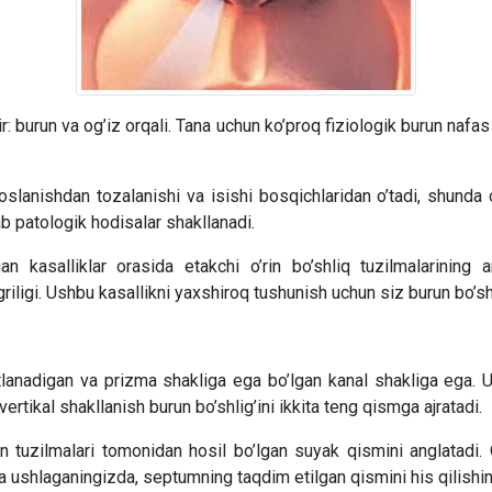
: burun va og’iz orqali. Tana uchun ko’proq fiziologik burun nafas 
floslanishdan tozalanishi va isishi bosqichlaridan o’tadi, shunda
ab patologik hodisalar shakllanadi.
n kasalliklar orasida etakchi o’rin bo’shliq tuzilmalarining a
ligi. Ushbu kasallikni yaxshiroq tushunish uchun siz burun bo’shlig
anadigan va prizma shakliga ega bo’lgan kanal shakliga ega. U b
rtikal shakllanish burun bo’shlig’ini ikkita teng qismga ajratadi.
n tuzilmalari tomonidan hosil bo’lgan suyak qismini anglatadi.
ga ushlaganingizda, septumning taqdim etilgan qismini his qilish