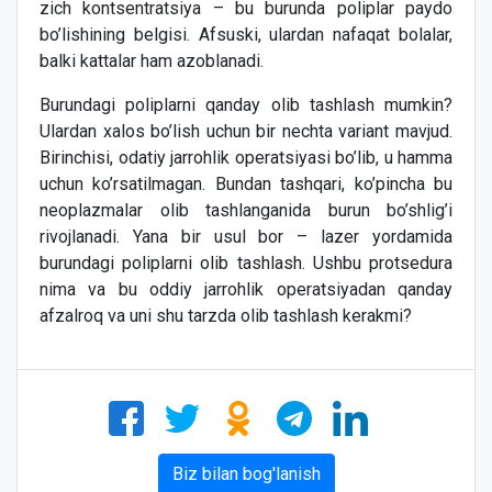
zich kontsentratsiya – bu burunda poliplar paydo
bo’lishining belgisi. Afsuski, ulardan nafaqat bolalar,
balki kattalar ham azoblanadi.
Burundagi poliplarni qanday olib tashlash mumkin?
Ulardan xalos bo’lish uchun bir nechta variant mavjud.
Birinchisi, odatiy jarrohlik operatsiyasi bo’lib, u hamma
uchun ko’rsatilmagan. Bundan tashqari, ko’pincha bu
neoplazmalar olib tashlanganida burun bo’shlig’i
rivojlanadi. Yana bir usul bor – lazer yordamida
burundagi poliplarni olib tashlash. Ushbu protsedura
nima va bu oddiy jarrohlik operatsiyadan qanday
afzalroq va uni shu tarzda olib tashlash kerakmi?
Biz bilan bog'lanish