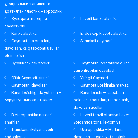
қулоқ шаклини яхшилашга
қаратилган пластик жарроҳлик
Қулоқдаги шовқинни
Lazerli konxoplastika
пасайтириш
Konxoplastika
Endoskopik septoplastika
Gaymorit – alomatlari,
Surunkali gaymorit
davolash, xalq tabobati usullari,
oldini olish
Сурункали гайморит
Gaymoritni operatsiya qilish
Jarrohlik bilan davolash
O’tkir Gaymorit sinusit
Yiringli Gaymorit
Gaymoritni davolash
Gaymorit Lor klinika markazi
Burun bo’shlig’ida yot jism –
Burun bitishi — sabablari,
Бурун бўшлиғида ёт жисм
belgilari, asoratlari, tashxislash,
davolash usullari
Blefaroplastika narxlari,
Lazerli tonzillotomiya Lazer
sharhlar
yordamida tonzillektomiya
Transkanalikulyar lazerli
Uvuloplastika – Horlamani
endoskopik
davolash – Oson Nafas Olish