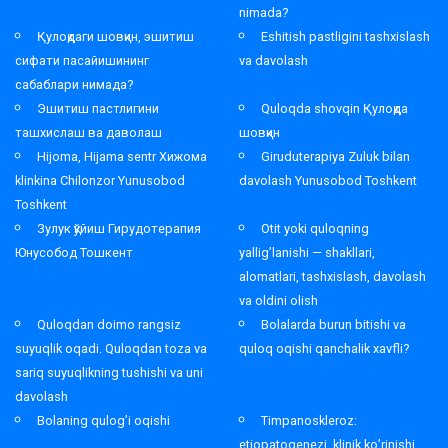
nimada?
Қулоқдаги шовқин, эшитиш
Eshitish pastligini tashxislash
сифати пасайишининг
va davolash
сабаблари нимада?
Эшитиш пастлигини
Quloqda shovqin Қулоқда
ташхислаш ва даволаш
шовқин
Hijoma, Hijama sentr Хижома
Giruduterapiya Zuluk bilan
klinkina Chilonzor Yunusobod
davolash Yunusobod Toshkent
Toshkent
Зулук қўйиш Гирудотерапия
Otit yoki quloqning
Юнусобод Тошкент
yallig’lanishi — shakllari,
alomatlari, tashxislash, davolash
va oldini olish
Quloqdan doimo rangsiz
Bolalarda burun bitishi va
suyuqlik oqadi. Quloqdan toza va
quloq oqishi qanchalik xavfli?
sariq suyuqlikning tushishi va uni
davolash
Bolaning qulog’i oqishi
Timpanoskleroz:
etiopatogenezi, klinik ko’rinishi,