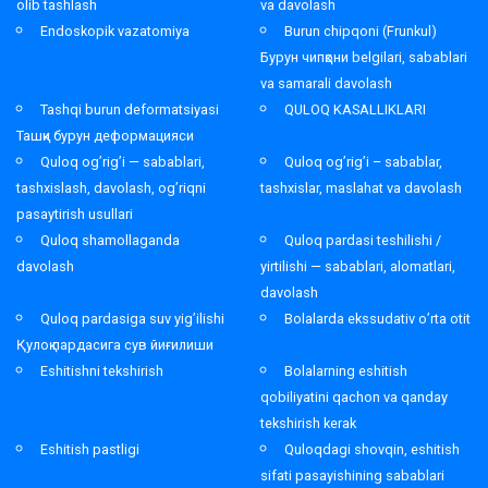
olib tashlash
va davolash
Endoskopik vazatomiya
Burun chipqoni (Frunkul)
Бурун чипқони belgilari, sabablari
va samarali davolash
Tashqi burun deformatsiyasi
QULOQ KASALLIKLARI
Ташқи бурун деформацияси
Quloq og’rig’i — sabablari,
Quloq og’rig’i – sabablar,
tashxislash, davolash, og’riqni
tashxislar, maslahat va davolash
pasaytirish usullari
Quloq shamollaganda
Quloq pardasi teshilishi /
davolash
yirtilishi — sabablari, alomatlari,
davolash
Quloq pardasiga suv yig’ilishi
Bolalarda ekssudativ o’rta otit
Қулоқ пардасига сув йиғилиши
Eshitishni tekshirish
Bolalarning eshitish
qobiliyatini qachon va qanday
tekshirish kerak
Eshitish pastligi
Quloqdagi shovqin, eshitish
sifati pasayishining sabablari