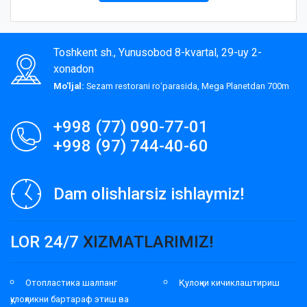
Toshkent sh., Yunusobod 8-kvartal, 29-uy 2-
xonadon
Mo'ljal:
Sezam restorani roʻparasida, Mega Planetdan 700m
+998 (77) 090-77-01
+998 (97) 744-40-60
Dam olishlarsiz ishlaymiz!
LOR 24/7
XIZMATLARIMIZ!
Отопластика шалпанг
Қулоқни кичиклаштириш
қулоқликни бартараф этиш ва