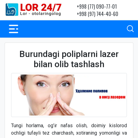
+998 (77) 090-77-01
+998 (97) 744-40-60
Burundagi poliplarni lazer
bilan olib tashlash
Tungi horlama, og’ir nafas olish, doimiy kislorod
ochligi tufayli tez charchash, xotiraning yomonligi va