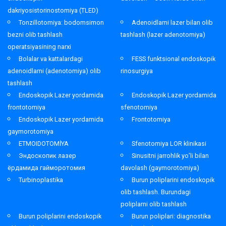
dakriyosistorinostomiya (TLED)
Tonzillotomiya: bodomsimon
Adenoidlarni lazer bilan olib
bezni olib tashlash
tashlash (lazer adenotomiya)
operatsiyasining narxi
Bolalar va kattalardagi
FESS funktsional endoskopik
adenoidlarni (adenotomiya) olib
rinosurgiya
tashlash
Endoskopik Lazer yordamida
Endoskopik Lazer yordamida
frontotomiya
sfenotomiya
Endoskopik Lazer yordamida
Frontotomiya
gaymorotomiya
ETMOIDOTOMİYA
Sfenotomiya LOR klinikasi
Эндоскопик лазер
Sinusitni jarrohlik yo’li bilan
ёрдамида гайморотомия
davolash (gaymorotomiya)
Turbinoplastika
Burun poliplarini endoskopik
olib tashlash. Burundagi
poliplarni olib tashlash
Burun poliplarini endoskopik
Burun poliplari: diagnostika