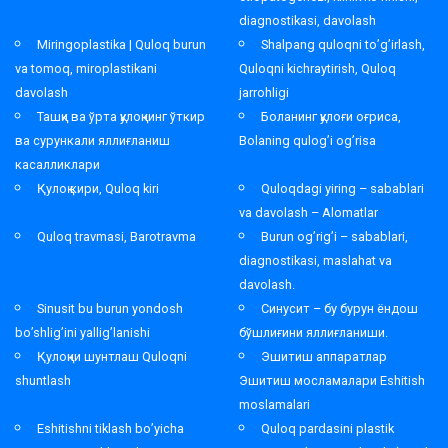
diagnostikasi, davolash
Miringoplastika | Quloq burun
Shalpang quloqni to’g’irlash,
va tomoq, miroplastikani
Quloqni kichraytirish, Quloq
davolash
jarrohligi
Ташқи ва ўрта қулоқнинг ўткир
Боланинг қулоғи оғриса,
ва сурункали яллиғланиш
Bolaning qulog’i og’risa
касалликлари
Қулоқ кири, Quloq kiri
Quloqdagi yiring – sabablari
va davolash – Alomatlar
Quloq travmasi, Barotravma
Burun og’rig’i – sabablari,
diagnostikasi, maslahat va
davolash.
Sinusit bu burun yondosh
Синусит – бу бурун ёндош
bo’shlig’ini yallig’lanishi
бўшлиғини яллиғланиши.
Қулоқни шунтлаш Quloqni
Эшитиш аппаратлар
shuntlash
Эшитиш мосламалари Eshitish
moslamalari
Eshitishni tiklash bo’yicha
Quloq pardasini plastik