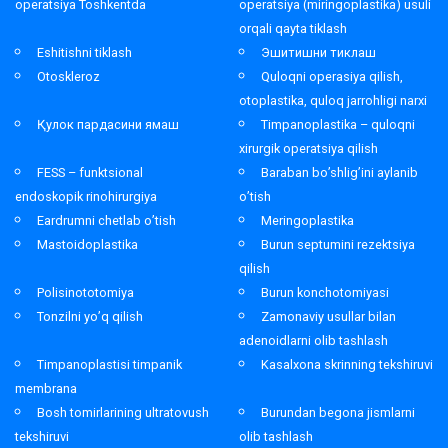
operatsiya Toshkentda
operatsiya (miringoplastika) usuli
orqali qayta tiklash
Eshitishni tiklash
Эшитишни тиклаш
Otoskleroz
Quloqni operasiya qilish,
otoplastika, quloq jarrohligi narxi
Қулок пардасини ямаш
Timpanoplastika – quloqni
xirurgik operatsiya qilish
FESS – funktsional
Baraban bo’shlig’ini aylanib
endoskopik rinohirurgiya
o’tish
Eardrumni chetlab o’tish
Meringoplastika
Mastoidoplastika
Burun septumini rezektsiya
qilish
Polisinototomiya
Burun konchotomiyasi
Tonzilni yo’q qilish
Zamonaviy usullar bilan
adenoidlarni olib tashlash
Timpanoplastisi timpanik
Kasalxona skrinning tekshiruvi
membrana
Bosh tomirlarining ultratovush
Burundan begona jismlarni
tekshiruvi
olib tashlash