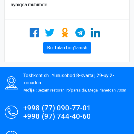
ayniqsa muhimdir.
Biz bilan bog'lanish
Toshkent sh., Yunusobod 8-kvartal, 29-uy 2-
xonadon
Mo'ljal:
Sezam restorani roʻparasida, Mega Planetdan 700m
+998 (77) 090-77-01
+998 (97) 744-40-60