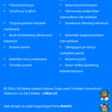
Polisinototomiya
Burun konchotomiyasi
Tonzilni yo’q qilish
Zamonaviy usullar bilan
adenoidlarni olib tashlash
Timpanoplastisi timpanik
Kasalxona skrinning tekshiruvi
membrana
Bosh tomirlarining ultratovush
Burundan begona jismlarni
tekshiruvi
olib tashlash
Burunni yuvish
Oltingugurt po’chog’i.
Quloqlarni yuvish
Maksiller sinus ponksiyasi
Burunni yuvish
Tonzilani yuvish
Burun shilliq qavatining
kateterizatsiyasi
© 2026
LOR klinika markazi Hijoma Zuluk sentr Toshkent Yunusobod
Chilonzor Lor 24/7 klinika -
LOR24.UZ
Sayt dizayni va saytni tayyorlagan firma
WebGO