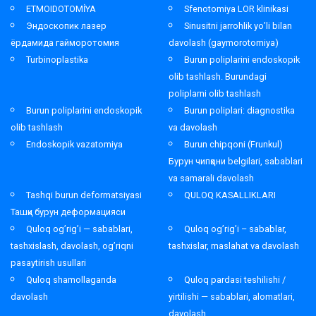
ETMOIDOTOMİYA
Sfenotomiya LOR klinikasi
Эндоскопик лазер
Sinusitni jarrohlik yo’li bilan
ёрдамида гайморотомия
davolash (gaymorotomiya)
Turbinoplastika
Burun poliplarini endoskopik
olib tashlash. Burundagi
poliplarni olib tashlash
Burun poliplarini endoskopik
Burun poliplari: diagnostika
olib tashlash
va davolash
Endoskopik vazatomiya
Burun chipqoni (Frunkul)
Бурун чипқони belgilari, sabablari
va samarali davolash
Tashqi burun deformatsiyasi
QULOQ KASALLIKLARI
Ташқи бурун деформацияси
Quloq og’rig’i — sabablari,
Quloq og’rig’i – sabablar,
tashxislash, davolash, og’riqni
tashxislar, maslahat va davolash
pasaytirish usullari
Quloq shamollaganda
Quloq pardasi teshilishi /
davolash
yirtilishi — sabablari, alomatlari,
davolash