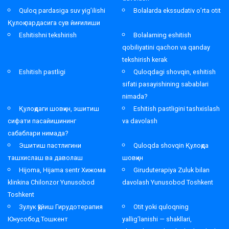
Quloq pardasiga suv yig’ilishi
Bolalarda ekssudativ o’rta otit
Қулоқ пардасига сув йиғилиши
Eshitishni tekshirish
Bolalarning eshitish
qobiliyatini qachon va qanday
tekshirish kerak
Eshitish pastligi
Quloqdagi shovqin, eshitish
sifati pasayishining sabablari
nimada?
Қулоқдаги шовқин, эшитиш
Eshitish pastligini tashxislash
сифати пасайишининг
va davolash
сабаблари нимада?
Эшитиш пастлигини
Quloqda shovqin Қулоқда
ташхислаш ва даволаш
шовқин
Hijoma, Hijama sentr Хижома
Giruduterapiya Zuluk bilan
klinkina Chilonzor Yunusobod
davolash Yunusobod Toshkent
Toshkent
Зулук қўйиш Гирудотерапия
Otit yoki quloqning
Юнусобод Тошкент
yallig’lanishi — shakllari,