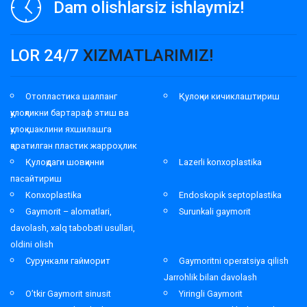
Dam olishlarsiz ishlaymiz!
LOR 24/7
XIZMATLARIMIZ!
Отопластика шалпанг
Қулоқни кичиклаштириш
қулоқликни бартараф этиш ва
қулоқ шаклини яхшилашга
қаратилган пластик жарроҳлик
Қулоқдаги шовқинни
Lazerli konxoplastika
пасайтириш
Konxoplastika
Endoskopik septoplastika
Gaymorit – alomatlari,
Surunkali gaymorit
davolash, xalq tabobati usullari,
oldini olish
Сурункали гайморит
Gaymoritni operatsiya qilish
Jarrohlik bilan davolash
O’tkir Gaymorit sinusit
Yiringli Gaymorit