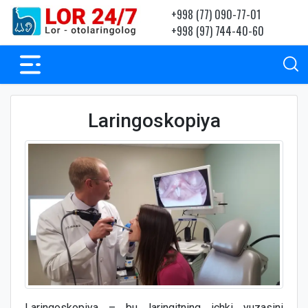
+998 (77) 090-77-01
+998 (97) 744-40-60
Laringoskopiya
Laringoskopiya – bu laringitning ichki yuzasini