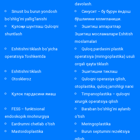
davolash.
Sinusit bu burun yondosh
Синусит – бу бурун ёндош
bo’shlig’ini yallig’lanishi
бўшлиғини яллиғланиши.
Қулоқни шунтлаш Quloqni
Эшитиш аппаратлар
shuntlash
Эшитиш мосламалари Eshitish
moslamalari
Eshitishni tiklash bo’yicha
Quloq pardasini plastik
operatsiya Toshkentda
operatsiya (miringoplastika) usuli
orqali qayta tiklash
Eshitishni tiklash
Эшитишни тиклаш
Otoskleroz
Quloqni operasiya qilish,
otoplastika, quloq jarrohligi narxi
Қулок пардасини ямаш
Timpanoplastika – quloqni
xirurgik operatsiya qilish
FESS – funktsional
Baraban bo’shlig’ini aylanib
endoskopik rinohirurgiya
o’tish
Eardrumni chetlab o’tish
Meringoplastika
Mastoidoplastika
Burun septumini rezektsiya
qilish