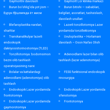
Gaymoritni davolash
Gaymorit Lor klinika markazi
Burun bo’shlig’ida yot jism –
Burun bitishi — sabablari,
Бурун бўшлиғида ёт жисм
belgilari, asoratlari, tashxislash,
davolash usullari
Blefaroplastika narxlari,
Lazerli tonzillotomiya Lazer
sharhlar
yordamida tonzillektomiya
Transkanalikulyar lazerli
Uvuloplastika – Horlamani
endoskopik
davolash – Oson Nafas Olish
dakriyosistorinostomiya (TLED)
Tonzillotomiya: bodomsimon
Adenoidlarni lazer bilan olib
bezni olib tashlash
tashlash (lazer adenotomiya)
operatsiyasining narxi
Bolalar va kattalardagi
FESS funktsional endoskopik
adenoidlarni (adenotomiya) olib
rinosurgiya
tashlash
Endoskopik Lazer yordamida
Endoskopik Lazer yordamida
frontotomiya
sfenotomiya
Endoskopik Lazer yordamida
Frontotomiya
gaymorotomiya