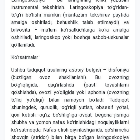
instrumental tekshirish. Laringoskopiya to’g’ridan-
to’g’ri bo’lishi mumkin (muntazam tekshiruv paytida
amalga oshiriladi, behushlik talab etilmaydi) va
bilvosita – ma’lum ko’rsatkichlarga ko’ra amalga
oshiriladi, laringoskop yoki boshqa asbob-uskunalar
qo’llaniladi.
Ko’rsatmalar
Ushbu tadqiqot usulining asosiy belgisi – disfoniya
(buzilgan ovoz shakllanishi). Bu ovozning
bo’g’iqligida, qag’irlashda (past tovushlarni
qo’shishda), ovozi yo’qligida yoki aphonia (ovozning
to’liq yo’qligi) bilan namoyon bo’ladi. Tadqiqot
shuningdek, quruqlik, og’riqli yutish, obsesif yo’tal,
qon ketish, og’iz bo’shlig’iga ovqat, begona jismga
shubha va yomon nafas ko’rinishidagi noqulayliklarni
ko’rsatmoqda. Nafas olish qiyinlashganda, qo’shimcha
shovqin (stridor) bilan birga bo’lgan laringoskopiya