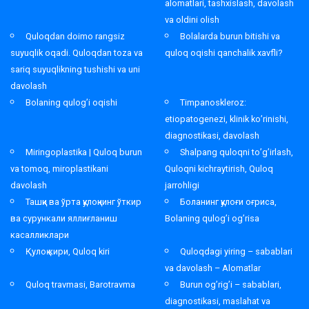
alomatlari, tashxislash, davolash
va oldini olish
Quloqdan doimo rangsiz
Bolalarda burun bitishi va
suyuqlik oqadi. Quloqdan toza va
quloq oqishi qanchalik xavfli?
sariq suyuqlikning tushishi va uni
davolash
Bolaning qulog’i oqishi
Timpanoskleroz:
etiopatogenezi, klinik ko’rinishi,
diagnostikasi, davolash
Miringoplastika | Quloq burun
Shalpang quloqni to’g’irlash,
va tomoq, miroplastikani
Quloqni kichraytirish, Quloq
davolash
jarrohligi
Ташқи ва ўрта қулоқнинг ўткир
Боланинг қулоғи оғриса,
ва сурункали яллиғланиш
Bolaning qulog’i og’risa
касалликлари
Қулоқ кири, Quloq kiri
Quloqdagi yiring – sabablari
va davolash – Alomatlar
Quloq travmasi, Barotravma
Burun og’rig’i – sabablari,
diagnostikasi, maslahat va