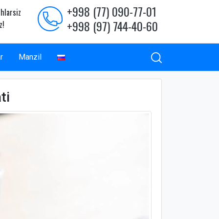
+998 (77) 090-77-01
hlarsiz
+998 (97) 744-40-60
z!
r
Manzil
ti