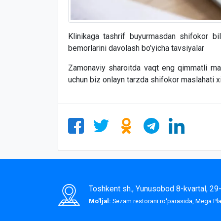
Klinikaga tashrif buyurmasdan shifokor bil
bemorlarini davolash bo’yicha tavsiyalar
Zamonaviy sharoitda vaqt eng qimmatli manba
uchun biz onlayn tarzda shifokor maslahati xi
Toshkent sh., Yunusobod 8-kvartal, 2
Mo'ljal:
Sezam restorani roʻparasida, Mega P