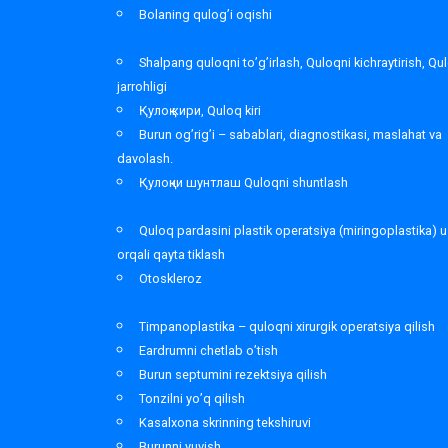
Bolaning qulog’i oqishi
Shalpang quloqni to’g’irlash, Quloqni kichraytirish, Qu
jarrohligi
Қулоқ кири, Quloq kiri
Burun og’rig’i – sabablari, diagnostikasi, maslahat va
davolash.
Қулоқни шунтлаш Quloqni shuntlash
Quloq pardasini plastik operatsiya (miringoplastika) u
orqali qayta tiklash
Otoskleroz
Timpanoplastika – quloqni xirurgik operatsiya qilish
Eardrumni chetlab o’tish
Burun septumini rezektsiya qilish
Tonzilni yo’q qilish
Kasalxona skrinning tekshiruvi
Burunni yuvish