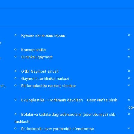
а
Қулоқни кичиклаштириш
к
Konxoplastika
,
Surunkali gaymorit
O’tkir Gaymorit sinusit
Gaymorit Lor klinika markazi
ash,
Blefaroplastika narxlari, sharhlar
Uvuloplastika – Horlamani davolash – Oson Nafas Olish
ope
Bolalar va kattalardagi adenoidlarni (adenotomiya) olib
tashlash
Endoskopik Lazer yordamida sfenotomiya