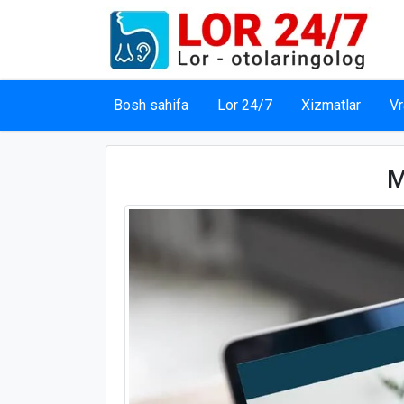
Bosh sahifa
Lor 24/7
Xizmatlar
Vr
M