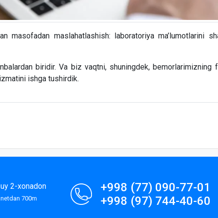
an masofadan maslahatlashish: laboratoriya ma’lumotlarini sha
lardan biridir. Va biz vaqtni, shuningdek, bemorlarimizning fa
zmatini ishga tushirdik.
+998 (77) 090-77-01
9-uy 2-xonadon
+998 (97) 744-40-60
lanetdan 700m