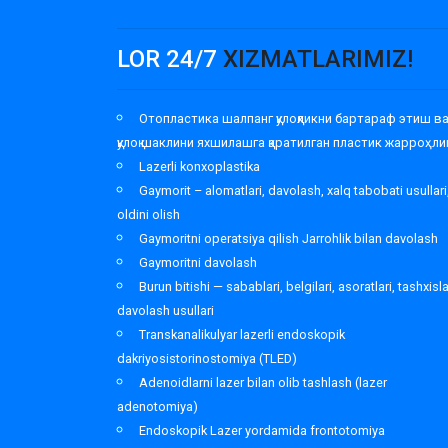
LOR 24/7
XIZMATLARIMIZ!
Отопластика шалпанг қулоқликни бартараф этиш в
қулоқ шаклини яхшилашга қаратилган пластик жарроҳли
Lazerli konxoplastika
Gaymorit – alomatlari, davolash, xalq tabobati usullari
oldini olish
Gaymoritni operatsiya qilish Jarrohlik bilan davolash
Gaymoritni davolash
Burun bitishi — sabablari, belgilari, asoratlari, tashxisl
davolash usullari
Transkanalikulyar lazerli endoskopik
dakriyosistorinostomiya (TLED)
Adenoidlarni lazer bilan olib tashlash (lazer
adenotomiya)
Endoskopik Lazer yordamida frontotomiya