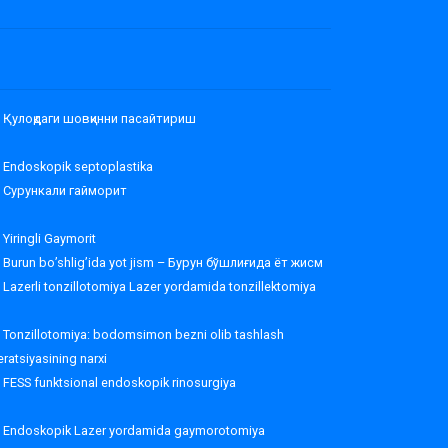
Қулоқдаги шовқинни пасайтириш
Endoskopik septoplastika
Сурункали гайморит
Yiringli Gaymorit
Burun bo’shlig’ida yot jism – Бурун бўшлиғида ёт жисм
Lazerli tonzillotomiya Lazer yordamida tonzillektomiya
Tonzillotomiya: bodomsimon bezni olib tashlash
ratsiyasining narxi
FESS funktsional endoskopik rinosurgiya
Endoskopik Lazer yordamida gaymorotomiya