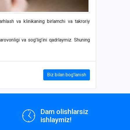
rhlash va klinikaning birlamchi va takroriy
rovonligi va sog’lig’ini qadrlaymiz. Shuning
Biz bilan bog'lanish
Dam olishlarsiz
ishlaymiz!