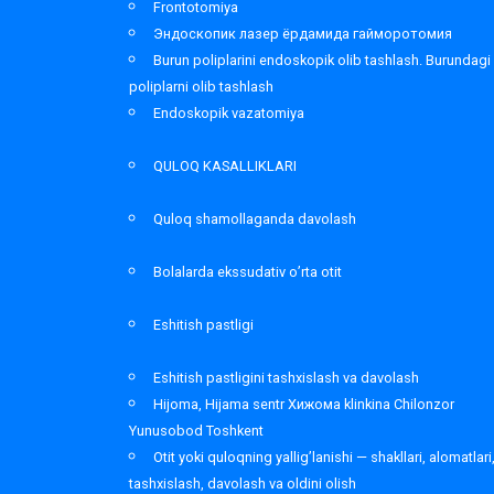
Frontotomiya
Эндоскопик лазер ёрдамида гайморотомия
Burun poliplarini endoskopik olib tashlash. Burundagi
poliplarni olib tashlash
Endoskopik vazatomiya
QULOQ KASALLIKLARI
Quloq shamollaganda davolash
Bolalarda ekssudativ o’rta otit
Eshitish pastligi
Eshitish pastligini tashxislash va davolash
Hijoma, Hijama sentr Хижома klinkina Chilonzor
Yunusobod Toshkent
Otit yoki quloqning yallig’lanishi — shakllari, alomatlari
tashxislash, davolash va oldini olish