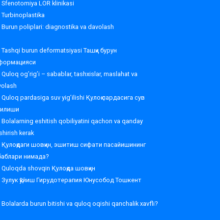
Sfenotomiya LOR klinikasi
Turbinoplastika
Burun poliplari: diagnostika va davolash
Tashqi burun deformatsiyasi Ташқи бурун
формацияси
Quloq og’rig’i – sabablar, tashxislar, maslahat va
volash
Quloq pardasiga suv yig’ilishi Қулоқ пардасига сув
ғилиши
Bolalarning eshitish qobiliyatini qachon va qanday
shirish kerak
Қулоқдаги шовқин, эшитиш сифати пасайишининг
баблари нимада?
Quloqda shovqin Қулоқда шовқин
Зулук қўйиш Гирудотерапия Юнусобод Тошкент
Bolalarda burun bitishi va quloq oqishi qanchalik xavfli?