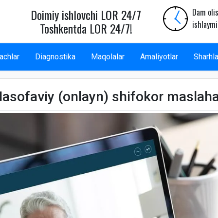
Doimiy ishlovchi LOR 24/7
Dam olis
ishlaymi
Toshkentda LOR 24/7!
achlar
Diagnostika
Maqolalar
Amaliyotlar
Sharhla
asofaviy (onlayn) shifokor maslaha