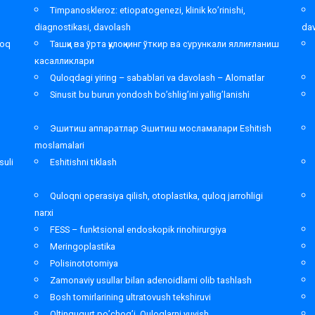
Timpanoskleroz: etiopatogenezi, klinik ko’rinishi,
diagnostikasi, davolash
da
loq
Ташқи ва ўрта қулоқнинг ўткир ва сурункали яллиғланиш
касалликлари
Quloqdagi yiring – sabablari va davolash – Alomatlar
Sinusit bu burun yondosh bo’shlig’ini yallig’lanishi
Эшитиш аппаратлар Эшитиш мосламалари Eshitish
moslamalari
suli
Eshitishni tiklash
Quloqni operasiya qilish, otoplastika, quloq jarrohligi
narxi
FESS – funktsional endoskopik rinohirurgiya
Meringoplastika
Polisinototomiya
Zamonaviy usullar bilan adenoidlarni olib tashlash
Bosh tomirlarining ultratovush tekshiruvi
Oltingugurt po’chog’i. Quloqlarni yuvish