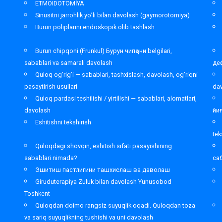
ETMOIDOTOMİYA
Sinusitni jarrohlik yo’li bilan davolash (gaymorotomiya)
Burun poliplarini endoskopik olib tashlash
Burun chipqoni (Frunkul) Бурун чипқони belgilari,
sabablari va samarali davolash
де
Quloq og’rig’i — sabablari, tashxislash, davolash, og’riqni
pasaytirish usullari
da
Quloq pardasi teshilishi / yirtilishi — sabablari, alomatlari,
davolash
йи
Eshitishni tekshirish
tek
Quloqdagi shovqin, eshitish sifati pasayishining
sabablari nimada?
са
Эшитиш пастлигини ташхислаш ва даволаш
Giruduterapiya Zuluk bilan davolash Yunusobod
Toshkent
,
Quloqdan doimo rangsiz suyuqlik oqadi. Quloqdan toza
va sariq suyuqlikning tushishi va uni davolash