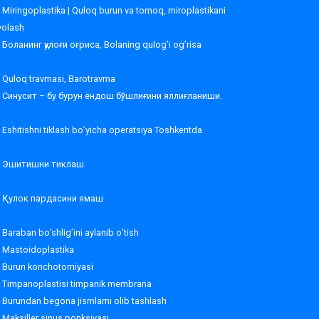
Miringoplastika | Quloq burun va tomoq, miroplastikani
volash
Боланинг қулоғи оғриса, Bolaning qulog’i og’risa
Quloq travmasi, Barotravma
Синусит – бу бурун ёндош бўшлиғини яллиғланиши.
Eshitishni tiklash bo’yicha operatsiya Toshkentda
Эшитишни тиклаш
Қулок пардасини ямаш
Baraban bo’shlig’ini aylanib o’tish
Mastoidoplastika
Burun konchotomiyasi
Timpanoplastisi timpanik membrana
Burundan begona jismlarni olib tashlash
Maksiller sinus ponksiyasi