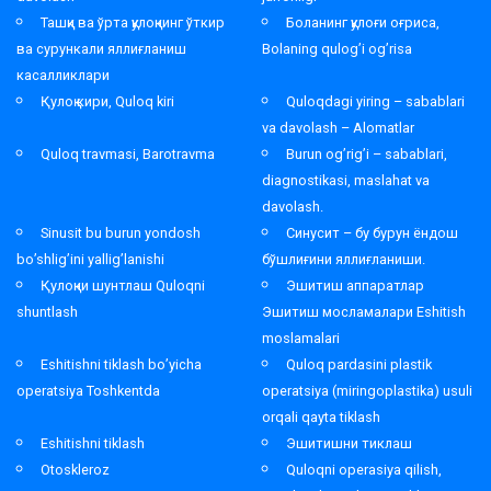
Ташқи ва ўрта қулоқнинг ўткир
Боланинг қулоғи оғриса,
ва сурункали яллиғланиш
Bolaning qulog’i og’risa
касалликлари
Қулоқ кири, Quloq kiri
Quloqdagi yiring – sabablari
va davolash – Alomatlar
Quloq travmasi, Barotravma
Burun og’rig’i – sabablari,
diagnostikasi, maslahat va
davolash.
Sinusit bu burun yondosh
Синусит – бу бурун ёндош
bo’shlig’ini yallig’lanishi
бўшлиғини яллиғланиши.
Қулоқни шунтлаш Quloqni
Эшитиш аппаратлар
shuntlash
Эшитиш мосламалари Eshitish
moslamalari
Eshitishni tiklash bo’yicha
Quloq pardasini plastik
operatsiya Toshkentda
operatsiya (miringoplastika) usuli
orqali qayta tiklash
Eshitishni tiklash
Эшитишни тиклаш
Otoskleroz
Quloqni operasiya qilish,