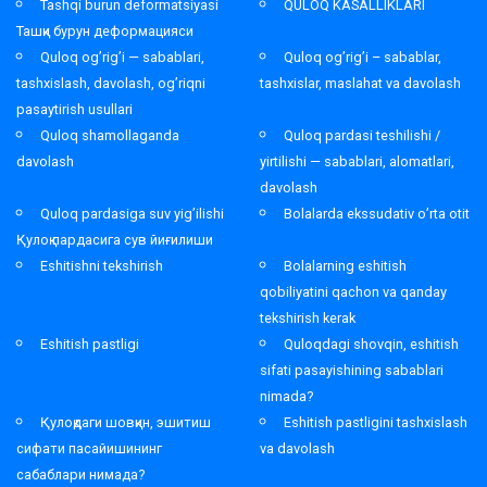
Tashqi burun deformatsiyasi
QULOQ KASALLIKLARI
Ташқи бурун деформацияси
Quloq og’rig’i — sabablari,
Quloq og’rig’i – sabablar,
tashxislash, davolash, og’riqni
tashxislar, maslahat va davolash
pasaytirish usullari
Quloq shamollaganda
Quloq pardasi teshilishi /
davolash
yirtilishi — sabablari, alomatlari,
davolash
Quloq pardasiga suv yig’ilishi
Bolalarda ekssudativ o’rta otit
Қулоқ пардасига сув йиғилиши
Eshitishni tekshirish
Bolalarning eshitish
qobiliyatini qachon va qanday
tekshirish kerak
Eshitish pastligi
Quloqdagi shovqin, eshitish
sifati pasayishining sabablari
nimada?
Қулоқдаги шовқин, эшитиш
Eshitish pastligini tashxislash
сифати пасайишининг
va davolash
сабаблари нимада?