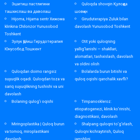
Эшитиш пастлигини
Quloqda shovqin Қулоқда
ташхислаш ва даволаш
шовқин
Hijoma, Hijama sentr Хижома
Giruduterapiya Zuluk bilan
klinkina Chilonzor Yunusobod
davolash Yunusobod Toshkent
Toshkent
Зулук қўйиш Гирудотерапия
Otit yoki quloqning
Юнусобод Тошкент
yallig’lanishi — shakllari,
alomatlari, tashxislash, davolash
va oldini olish
Quloqdan doimo rangsiz
Bolalarda burun bitishi va
suyuqlik oqadi. Quloqdan toza va
quloq oqishi qanchalik xavfli?
sariq suyuqlikning tushishi va uni
davolash
Bolaning qulog’i oqishi
Timpanoskleroz:
etiopatogenezi, klinik ko’rinishi,
diagnostikasi, davolash
Miringoplastika | Quloq burun
Shalpang quloqni to’g’irlash,
va tomoq, miroplastikani
Quloqni kichraytirish, Quloq
davolash
jarrohligi