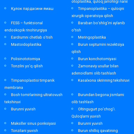
otoplastika, quloq jarrohligi narxi
Қулок пардасини ямаш
Timpanoplastika – quloqni
xirurgik operatsiya qilish
FESS – funktsional
Baraban bo’shlig’ini aylanib
endoskopik rinohirurgiya
o’tish
Eardrumni chetlab o’tish
Meringoplastika
Mastoidoplastika
Burun septumini rezektsiya
qilish
Polisinototomiya
Burun konchotomiyasi
Tonzilni yo’q qilish
Zamonaviy usullar bilan
adenoidlarni olib tashlash
Timpanoplastisi timpanik
Kasalxona skrinning tekshiruvi
membrana
Bosh tomirlarining ultratovush
Burundan begona jismlarni
tekshiruvi
olib tashlash
Burunni yuvish
Oltingugurt po’chog’i.
Quloqlarni yuvish
Maksiller sinus ponksiyasi
Burunni yuvish
Tonzilani yuvish
Burun shilliq qavatining