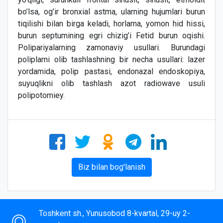
bo’lsa, og’ir bronxial astma, ularning hujumlari burun
tiqilishi bilan birga keladi, horlama, yomon hid hissi,
burun septumining egri chizig’i Fetid burun oqishi.
Polipariyalarning zamonaviy usullari. Burundagi
poliplarni olib tashlashning bir necha usullari: lazer
yordamida, polip pastasi, endonazal endoskopiya,
suyuqlikni olib tashlash azot radiowave usuli
polipotomiey.
Biz bilan bog'lanish
Toshkent sh., Yunusobod 8-kvartal, 29-uy 2-