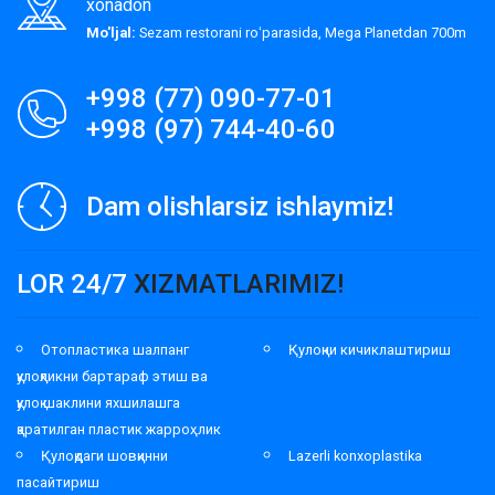
xonadon
Mo'ljal:
Sezam restorani roʻparasida, Mega Planetdan 700m
+998 (77) 090-77-01
+998 (97) 744-40-60
Dam olishlarsiz ishlaymiz!
LOR 24/7
XIZMATLARIMIZ!
Отопластика шалпанг
Қулоқни кичиклаштириш
қулоқликни бартараф этиш ва
қулоқ шаклини яхшилашга
қаратилган пластик жарроҳлик
Қулоқдаги шовқинни
Lazerli konxoplastika
пасайтириш