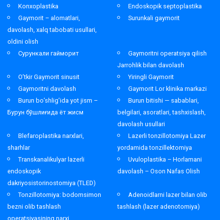
Konxoplastika
Endoskopik septoplastika
Gaymorit – alomatlari,
Surunkali gaymorit
davolash, xalq tabobati usullari,
oldini olish
Сурункали гайморит
Gaymoritni operatsiya qilish
Jarrohlik bilan davolash
O’tkir Gaymorit sinusit
Yiringli Gaymorit
Gaymoritni davolash
Gaymorit Lor klinika markazi
Burun bo’shlig’ida yot jism –
Burun bitishi — sabablari,
Бурун бўшлиғида ёт жисм
belgilari, asoratlari, tashxislash,
davolash usullari
Blefaroplastika narxlari,
Lazerli tonzillotomiya Lazer
sharhlar
yordamida tonzillektomiya
Transkanalikulyar lazerli
Uvuloplastika – Horlamani
endoskopik
davolash – Oson Nafas Olish
dakriyosistorinostomiya (TLED)
Tonzillotomiya: bodomsimon
Adenoidlarni lazer bilan olib
bezni olib tashlash
tashlash (lazer adenotomiya)
operatsiyasining narxi