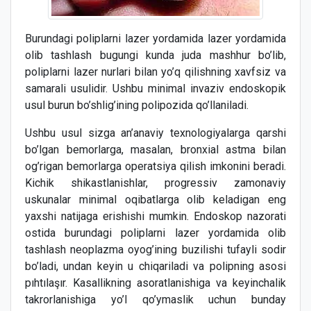
Burundagi poliplarni lazer yordamida lazer yordamida
olib tashlash bugungi kunda juda mashhur bo’lib,
poliplarni lazer nurlari bilan yo’q qilishning xavfsiz va
samarali usulidir. Ushbu minimal invaziv endoskopik
usul burun bo’shlig’ining polipozida qo’llaniladi.
Ushbu usul sizga an’anaviy texnologiyalarga qarshi
bo’lgan bemorlarga, masalan, bronxial astma bilan
og’rigan bemorlarga operatsiya qilish imkonini beradi.
Kichik shikastlanishlar, progressiv zamonaviy
uskunalar minimal oqibatlarga olib keladigan eng
yaxshi natijaga erishishi mumkin. Endoskop nazorati
ostida burundagi poliplarni lazer yordamida olib
tashlash neoplazma oyog’ining buzilishi tufayli sodir
bo’ladi, undan keyin u chiqariladi va polipning asosi
pıhtılaşır. Kasallikning asoratlanishiga va keyinchalik
takrorlanishiga yo’l qo’ymaslik uchun bunday