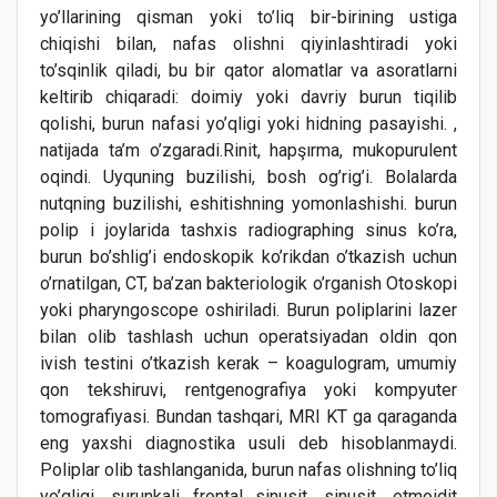
yo’llarining qisman yoki to’liq bir-birining ustiga
chiqishi bilan, nafas olishni qiyinlashtiradi yoki
to’sqinlik qiladi, bu bir qator alomatlar va asoratlarni
keltirib chiqaradi: doimiy yoki davriy burun tiqilib
qolishi, burun nafasi yo’qligi yoki hidning pasayishi. ,
natijada ta’m o’zgaradi.Rinit, hapşırma, mukopurulent
oqindi. Uyquning buzilishi, bosh og’rig’i. Bolalarda
nutqning buzilishi, eshitishning yomonlashishi. burun
polip i joylarida tashxis radiographing sinus ko’ra,
burun bo’shlig’i endoskopik ko’rikdan o’tkazish uchun
o’rnatilgan, CT, ba’zan bakteriologik o’rganish Otoskopi
yoki pharyngoscope oshiriladi. Burun poliplarini lazer
bilan olib tashlash uchun operatsiyadan oldin qon
ivish testini o’tkazish kerak – koagulogram, umumiy
qon tekshiruvi, rentgenografiya yoki kompyuter
tomografiyasi. Bundan tashqari, MRI KT ga qaraganda
eng yaxshi diagnostika usuli deb hisoblanmaydi.
Poliplar olib tashlanganida, burun nafas olishning to’liq
yo’qligi, surunkali frontal sinusit, sinusit, etmoidit