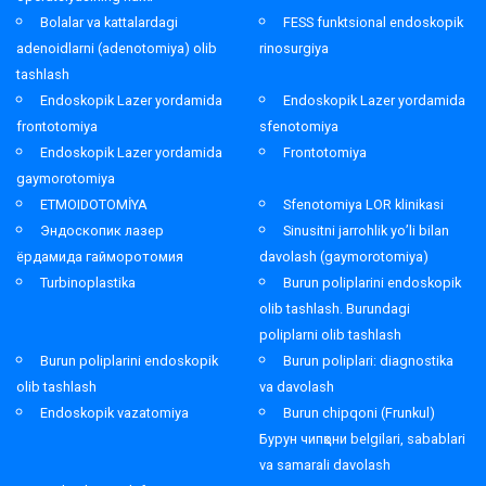
Bolalar va kattalardagi
FESS funktsional endoskopik
adenoidlarni (adenotomiya) olib
rinosurgiya
tashlash
Endoskopik Lazer yordamida
Endoskopik Lazer yordamida
frontotomiya
sfenotomiya
Endoskopik Lazer yordamida
Frontotomiya
gaymorotomiya
ETMOIDOTOMİYA
Sfenotomiya LOR klinikasi
Эндоскопик лазер
Sinusitni jarrohlik yo’li bilan
ёрдамида гайморотомия
davolash (gaymorotomiya)
Turbinoplastika
Burun poliplarini endoskopik
olib tashlash. Burundagi
poliplarni olib tashlash
Burun poliplarini endoskopik
Burun poliplari: diagnostika
olib tashlash
va davolash
Endoskopik vazatomiya
Burun chipqoni (Frunkul)
Бурун чипқони belgilari, sabablari
va samarali davolash