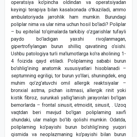
operatsiya ko’pincha oldindan va operatsiyadan
keyingi terapiya bilan kasalxonada o’tkaziladi, ammo
ambulatoriyada jarrohlik ham mumkin. Burundagi
poliplar nima va ular nima uchun hosil bo’ladi? Poliplar
– bu epitelial to’qimalarda tarkibiy o’zgarishlar tufayli
paydo bo’ladigan yaxshi rivojlanmagan,
gipertrofiylangan burun shilliq qavatining o’sishi.
Ushbu patologiya turli ma’lumotlarga ko’ra aholining 1-
4 foizida qayd etiladi. Poliplarning sababi burun
bo’shlig’ining anatomik xususiyatlari hisoblanadi –
septumning egriligi, tor burun yo’llari, shuningdek, eng
muhim qo’zg’atuvchi omil allergik reaktsiyalar –
bronxial astma, pichan isitmasi, allergik rinit yoki
kistik fibroz, surunkali yallig’lanish jarayonlari bo’lgan
bemorlarda – frontal sinusit, etmoidit, sinusit, . Uzoq
vaqtdan beri mavjud bo’lgan poliplarning xavfi
shundaki, ular malign bo’lib qolishi mumkin. Odatda,
poliplarning ko’payishi burun bo’shlig’ining yuqori
qismida va neoplazmaning ko’payishi bilan burun