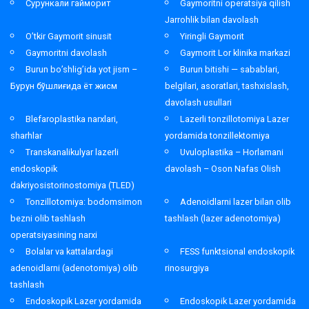
Сурункали гайморит
Gaymoritni operatsiya qilish
Jarrohlik bilan davolash
O’tkir Gaymorit sinusit
Yiringli Gaymorit
Gaymoritni davolash
Gaymorit Lor klinika markazi
Burun bo’shlig’ida yot jism –
Burun bitishi — sabablari,
Бурун бўшлиғида ёт жисм
belgilari, asoratlari, tashxislash,
davolash usullari
Blefaroplastika narxlari,
Lazerli tonzillotomiya Lazer
sharhlar
yordamida tonzillektomiya
Transkanalikulyar lazerli
Uvuloplastika – Horlamani
endoskopik
davolash – Oson Nafas Olish
dakriyosistorinostomiya (TLED)
Tonzillotomiya: bodomsimon
Adenoidlarni lazer bilan olib
bezni olib tashlash
tashlash (lazer adenotomiya)
operatsiyasining narxi
Bolalar va kattalardagi
FESS funktsional endoskopik
adenoidlarni (adenotomiya) olib
rinosurgiya
tashlash
Endoskopik Lazer yordamida
Endoskopik Lazer yordamida