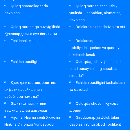
Quloq shamollaganda
Quloq pardasi teshilishi /
davolash
yirtilishi — sabablari, alomatlari,
davolash
Quloq pardasiga suv yig’ilishi
Bolalarda ekssudativ o’rta otit
Қулоқ пардасига сув йиғилиши
Eshitishni tekshirish
Bolalarning eshitish
qobiliyatini qachon va qanday
tekshirish kerak
Eshitish pastligi
Quloqdagi shovqin, eshitish
sifati pasayishining sabablari
nimada?
Қулоқдаги шовқин, эшитиш
Eshitish pastligini tashxislash
сифати пасайишининг
va davolash
сабаблари нимада?
Эшитиш пастлигини
Quloqda shovqin Қулоқда
ташхислаш ва даволаш
шовқин
Hijoma, Hijama sentr Хижома
Giruduterapiya Zuluk bilan
klinkina Chilonzor Yunusobod
davolash Yunusobod Toshkent