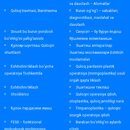
va davolash – Alomatlar
Quloq travmasi, Barotravma
Burun og’rig’i – sabablari,
diagnostikasi, maslahat va
davolash.
Sinusit bu burun yondosh
Синусит – бу бурун ёндош
bo’shlig’ini yallig’lanishi
бўшлиғини яллиғланиши.
Қулоқни шунтлаш Quloqni
Эшитиш аппаратлар
shuntlash
Эшитиш мосламалари Eshitish
moslamalari
Eshitishni tiklash bo’yicha
Quloq pardasini plastik
operatsiya Toshkentda
operatsiya (miringoplastika) usuli
orqali qayta tiklash
Eshitishni tiklash
Эшитишни тиклаш
Otoskleroz
Quloqni operasiya qilish,
otoplastika, quloq jarrohligi narxi
Қулок пардасини ямаш
Timpanoplastika – quloqni
xirurgik operatsiya qilish
FESS – funktsional
Baraban bo’shlig’ini aylanib
endoskopik rinohirurgiya
o’tish