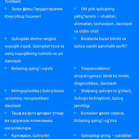
Toshkent
Зулук қўйиш Гирудотерапия
Otit yoki quloqning
Юнусобод Тошкент
yallig’lanishi — shakllari,
alomatlari, tashxislash, davolash
va oldini olish
Quloqdan doimo rangsiz
Bolalarda burun bitishi va
suyuqlik oqadi. Quloqdan toza va
quloq oqishi qanchalik xavfli?
sariq suyuqlikning tushishi va uni
davolash
Bolaning qulog’i oqishi
Timpanoskleroz:
etiopatogenezi, klinik ko’rinishi,
diagnostikasi, davolash
Miringoplastika | Quloq burun
Shalpang quloqni to’g’irlash,
va tomoq, miroplastikani
Quloqni kichraytirish, Quloq
davolash
jarrohligi
Ташқи ва ўрта қулоқнинг ўткир
Боланинг қулоғи оғриса,
ва сурункали яллиғланиш
Bolaning qulog’i og’risa
касалликлари
Қулоқ кири, Quloq kiri
Quloqdagi yiring – sabablari