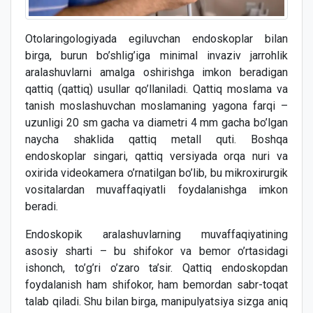
Otolaringologiyada egiluvchan endoskoplar bilan
birga, burun bo’shlig’iga minimal invaziv jarrohlik
aralashuvlarni amalga oshirishga imkon beradigan
qattiq (qattiq) usullar qo’llaniladi. Qattiq moslama va
tanish moslashuvchan moslamaning yagona farqi –
uzunligi 20 sm gacha va diametri 4 mm gacha bo’lgan
naycha shaklida qattiq metall quti. Boshqa
endoskoplar singari, qattiq versiyada orqa nuri va
oxirida videokamera o’rnatilgan bo’lib, bu mikroxirurgik
vositalardan muvaffaqiyatli foydalanishga imkon
beradi.
Endoskopik aralashuvlarning muvaffaqiyatining
asosiy sharti – bu shifokor va bemor o’rtasidagi
ishonch, to’g’ri o’zaro ta’sir. Qattiq endoskopdan
foydalanish ham shifokor, ham bemordan sabr-toqat
talab qiladi. Shu bilan birga, manipulyatsiya sizga aniq