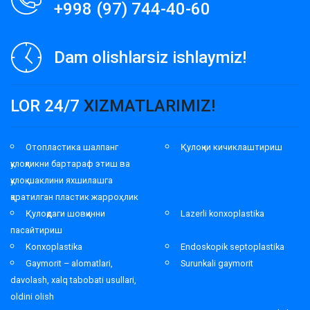
+998 (97) 744-40-60
Dam olishlarsiz ishlaymiz!
LOR 24/7
XIZMATLARIMIZ!
Отопластика шалпанг
Қулоқни кичиклаштириш
қулоқликни бартараф этиш ва
қулоқ шаклини яхшилашга
қаратилган пластик жарроҳлик
Қулоқдаги шовқинни
Lazerli konxoplastika
пасайтириш
Konxoplastika
Endoskopik septoplastika
Gaymorit – alomatlari,
Surunkali gaymorit
davolash, xalq tabobati usullari,
oldini olish