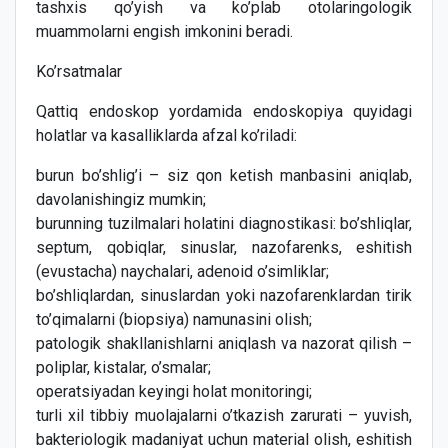
tashxis qo’yish va ko’plab otolaringologik
muammolarni engish imkonini beradi.
Ko’rsatmalar
Qattiq endoskop yordamida endoskopiya quyidagi
holatlar va kasalliklarda afzal ko’riladi:
burun bo’shlig’i – siz qon ketish manbasini aniqlab,
davolanishingiz mumkin;
burunning tuzilmalari holatini diagnostikasi: bo’shliqlar,
septum, qobiqlar, sinuslar, nazofarenks, eshitish
(evustacha) naychalari, adenoid o’simliklar;
bo’shliqlardan, sinuslardan yoki nazofarenklardan tirik
to’qimalarni (biopsiya) namunasini olish;
patologik shakllanishlarni aniqlash va nazorat qilish –
poliplar, kistalar, o’smalar;
operatsiyadan keyingi holat monitoringi;
turli xil tibbiy muolajalarni o’tkazish zarurati – yuvish,
bakteriologik madaniyat uchun material olish, eshitish