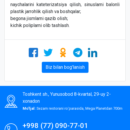
naychalarini kateterizatsiya qilish, sinuslarni balonli
plastik jarrohlik qilish va boshqalar;
begona jismlarni qazib olish;
kichik poliplarni olib tashlash.
Biz bilan bog'lanish
Toshkent sh., Yunusobod 8-kvartal, 29-uy 2-
xonadon
Mo'ljal:
Sezam restorani roʻparasida, Mega Planetdan 700m
+998 (77) 090-77-01