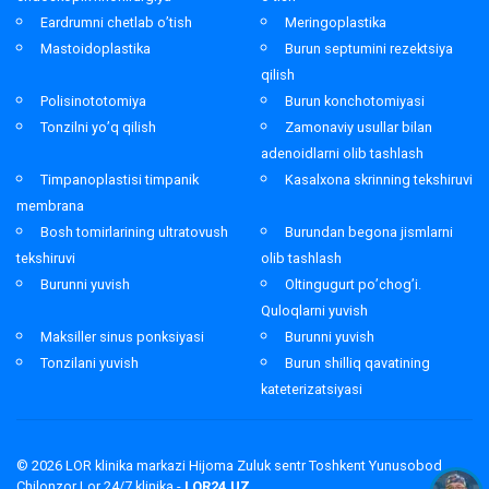
Eardrumni chetlab o’tish
Meringoplastika
Mastoidoplastika
Burun septumini rezektsiya
qilish
Polisinototomiya
Burun konchotomiyasi
Tonzilni yo’q qilish
Zamonaviy usullar bilan
adenoidlarni olib tashlash
Timpanoplastisi timpanik
Kasalxona skrinning tekshiruvi
membrana
Bosh tomirlarining ultratovush
Burundan begona jismlarni
tekshiruvi
olib tashlash
Burunni yuvish
Oltingugurt po’chog’i.
Quloqlarni yuvish
Maksiller sinus ponksiyasi
Burunni yuvish
Tonzilani yuvish
Burun shilliq qavatining
kateterizatsiyasi
© 2026
LOR klinika markazi Hijoma Zuluk sentr Toshkent Yunusobod
Chilonzor Lor 24/7 klinika -
LOR24.UZ