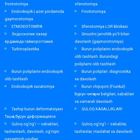
frontotomiya
sfenotomiya
Endoskopik Lazer yordamida
Frontotomiya
gaymorotomiya
ETMOIDOTOMİYA
Sfenotomiya LOR klinikasi
Эндоскопик лазер
Sinusitni jarrohlik yo’li bilan
ёрдамида гайморотомия
davolash (gaymorotomiya)
Turbinoplastika
Burun poliplarini endoskopik
olib tashlash. Burundagi
poliplarni olib tashlash
Burun poliplarini endoskopik
Burun poliplari: diagnostika
olib tashlash
va davolash
Endoskopik vazatomiya
Burun chipqoni (Frunkul)
Бурун чипқони belgilari, sabablari
va samarali davolash
Tashqi burun deformatsiyasi
QULOQ KASALLIKLARI
Ташқи бурун деформацияси
Quloq og’rig’i — sabablari,
Quloq og’rig’i – sabablar,
tashxislash, davolash, og’riqni
tashxislar, maslahat va davolash
pasaytirish usullari