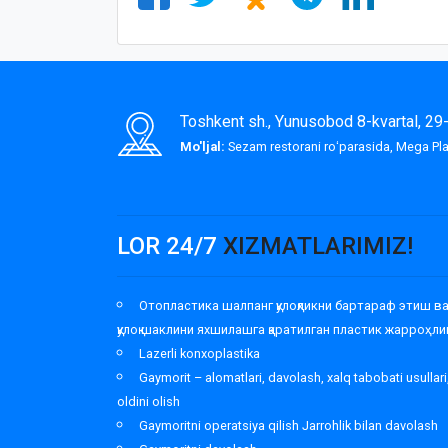
Toshkent sh., Yunusobod 8-kvartal, 2
Mo'ljal:
Sezam restorani roʻparasida, Mega P
LOR 24/7
XIZMATLARIMIZ!
Отопластика шалпанг қулоқликни бартараф этиш в
қулоқ шаклини яхшилашга қаратилган пластик жарроҳли
Lazerli konxoplastika
Gaymorit – alomatlari, davolash, xalq tabobati usullari
oldini olish
Gaymoritni operatsiya qilish Jarrohlik bilan davolash