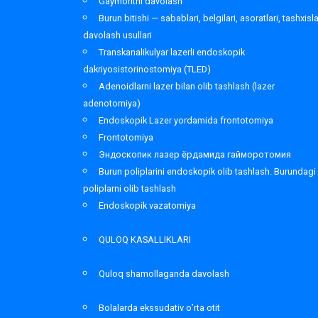
Gaymoritni davolash
Burun bitishi — sabablari, belgilari, asoratlari, tashxisl
davolash usullari
Transkanalikulyar lazerli endoskopik
dakriyosistorinostomiya (TLED)
Adenoidlarni lazer bilan olib tashlash (lazer
adenotomiya)
Endoskopik Lazer yordamida frontotomiya
Frontotomiya
Эндоскопик лазер ёрдамида гайморотомия
Burun poliplarini endoskopik olib tashlash. Burundagi
poliplarni olib tashlash
Endoskopik vazatomiya
QULOQ KASALLIKLARI
Quloq shamollaganda davolash
Bolalarda ekssudativ o’rta otit