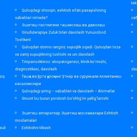
tek
Quloqdagi shovqin, eshitish sifati pasayishining
sabablari nimada?
са
Эшитиш пастлигини ташхислаш ва даволаш
Giruduterapiya Zuluk bilan davolash Yunusobod
Toshkent
,
Quloqdan doimo rangsiz suyuqlik oqadi. Quloqdan toza
va sariq suyuqlikning tushishi va uni davolash
Timpanoskleroz: etiopatogenezi, klinik ko’rinishi,
diagnostikasi, davolash
da
loq
Ташқи ва ўрта қулоқнинг ўткир ва сурункали яллиғланиш
касалликлари
Quloqdagi yiring – sabablari va davolash – Alomatlar
Sinusit bu burun yondosh bo’shlig’ini yallig’lanishi
Эшитиш аппаратлар Эшитиш мосламалари Eshitish
moslamalari
suli
Eshitishni tiklash