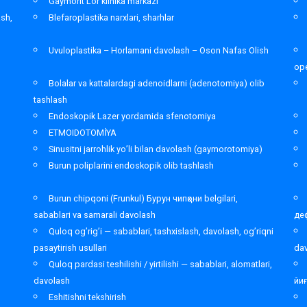
Gaymorit Lor klinika markazi
ash,
Blefaroplastika narxlari, sharhlar
Uvuloplastika – Horlamani davolash – Oson Nafas Olish
ope
Bolalar va kattalardagi adenoidlarni (adenotomiya) olib
tashlash
Endoskopik Lazer yordamida sfenotomiya
ETMOIDOTOMİYA
Sinusitni jarrohlik yo’li bilan davolash (gaymorotomiya)
Burun poliplarini endoskopik olib tashlash
Burun chipqoni (Frunkul) Бурун чипқони belgilari,
sabablari va samarali davolash
де
Quloq og’rig’i — sabablari, tashxislash, davolash, og’riqni
pasaytirish usullari
da
Quloq pardasi teshilishi / yirtilishi — sabablari, alomatlari,
davolash
йи
Eshitishni tekshirish