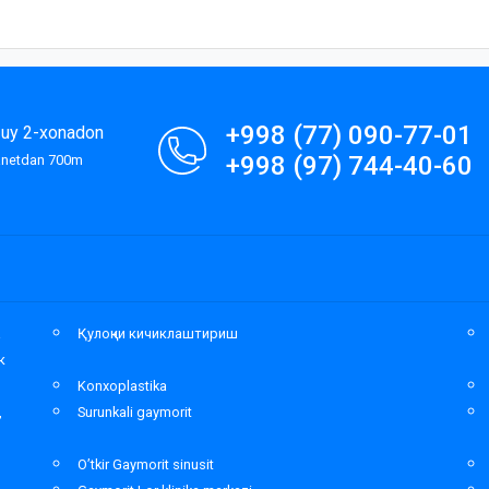
+998 (77) 090-77-01
9-uy 2-xonadon
+998 (97) 744-40-60
lanetdan 700m
а
Қулоқни кичиклаштириш
к
Konxoplastika
,
Surunkali gaymorit
O’tkir Gaymorit sinusit