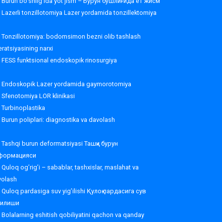
Burun bo’shlig’ida yot jism – Бурун бўшлиғида ёт жисм
Lazerli tonzillotomiya Lazer yordamida tonzillektomiya
Tonzillotomiya: bodomsimon bezni olib tashlash
ratsiyasining narxi
FESS funktsional endoskopik rinosurgiya
Endoskopik Lazer yordamida gaymorotomiya
Sfenotomiya LOR klinikasi
Turbinoplastika
Burun poliplari: diagnostika va davolash
Tashqi burun deformatsiyasi Ташқи бурун
формацияси
Quloq og’rig’i – sabablar, tashxislar, maslahat va
volash
Quloq pardasiga suv yig’ilishi Қулоқ пардасига сув
ғилиши
Bolalarning eshitish qobiliyatini qachon va qanday