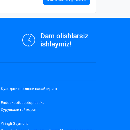
Dam olishlarsiz
ishlaymiz!
Қулоқдаги шовқинни пасайтириш
Endoskopik septoplastika
Сурункали гайморит
Yiringli Gaymorit