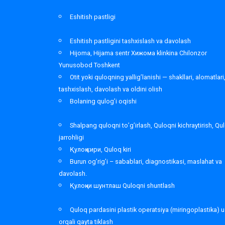
Eshitish pastligi
Eshitish pastligini tashxislash va davolash
Hijoma, Hijama sentr Хижома klinkina Chilonzor
Yunusobod Toshkent
Otit yoki quloqning yallig’lanishi — shakllari, alomatlari
tashxislash, davolash va oldini olish
Bolaning qulog’i oqishi
Shalpang quloqni to’g’irlash, Quloqni kichraytirish, Qu
jarrohligi
Қулоқ кири, Quloq kiri
Burun og’rig’i – sabablari, diagnostikasi, maslahat va
davolash.
Қулоқни шунтлаш Quloqni shuntlash
Quloq pardasini plastik operatsiya (miringoplastika) u
orqali qayta tiklash