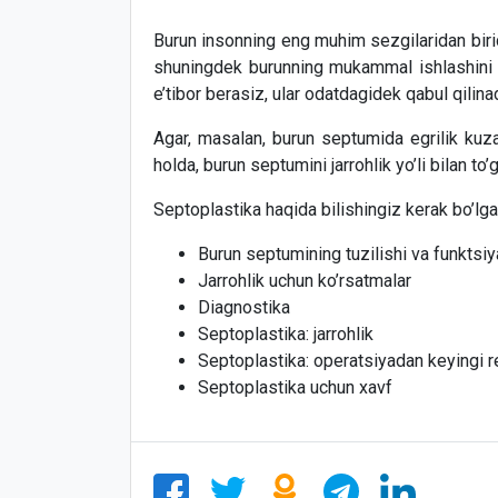
Burun insonning eng muhim sezgilaridan birid
shuningdek burunning mukammal ishlashini tal
e’tibor berasiz, ular odatdagidek qabul qilinad
Agar, masalan, burun septumida egrilik kuza
holda, burun septumini jarrohlik yo’li bilan to’g
Septoplastika haqida bilishingiz kerak bo’lga
Burun septumining tuzilishi va funktsiy
Jarrohlik uchun ko’rsatmalar
Diagnostika
Septoplastika: jarrohlik
Septoplastika: operatsiyadan keyingi re
Septoplastika uchun xavf