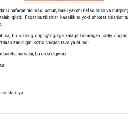
ir. U nafaqat hid hissi uchun, balki yaxshi nafas olish va nutqnin
ab qiladi. Faqat buzilishlar, kasalliklar yoki shikastlanishlar t
i.
tilsa, bu sizning sog’lig’ingizga xalaqit beradigan jiddiy sog’
’rilash zarurligini ko’rib chiqish tavsiya etiladi.
n barcha narsalar, bu erda o’qiysiz:
asi
abilitatsiya