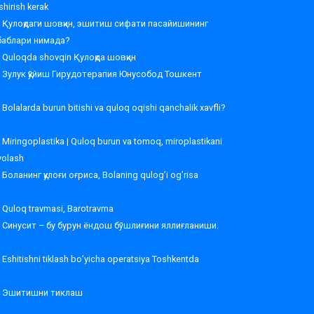
shirish kerak
Қулоқдаги шовқин, эшитиш сифати пасайишининг
баблари нимада?
Quloqda shovqin Қулоқда шовқин
Зулук қўйиш Гирудотерапия Юнусобод Тошкент
Bolalarda burun bitishi va quloq oqishi qanchalik xavfli?
Miringoplastika | Quloq burun va tomoq, miroplastikani
volash
Боланинг қулоғи оғриса, Bolaning qulog’i og’risa
Quloq travmasi, Barotravma
Синусит – бу бурун ёндош бўшлиғини яллиғланиши.
Eshitishni tiklash bo’yicha operatsiya Toshkentda
Эшитишни тиклаш