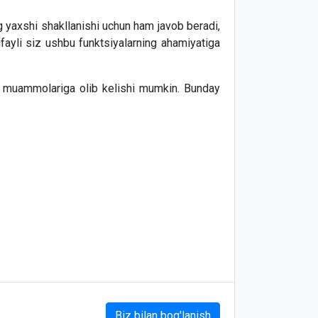
g yaxshi shakllanishi uchun ham javob beradi,
ufayli siz ushbu funktsiyalarning ahamiyatiga
liq muammolariga olib kelishi mumkin. Bunday
Biz bilan bog'lanish