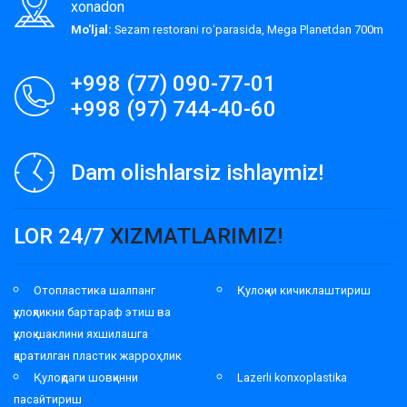
xonadon
Mo'ljal:
Sezam restorani roʻparasida, Mega Planetdan 700m
+998 (77) 090-77-01
+998 (97) 744-40-60
Dam olishlarsiz ishlaymiz!
LOR 24/7
XIZMATLARIMIZ!
Отопластика шалпанг
Қулоқни кичиклаштириш
қулоқликни бартараф этиш ва
қулоқ шаклини яхшилашга
қаратилган пластик жарроҳлик
Қулоқдаги шовқинни
Lazerli konxoplastika
пасайтириш