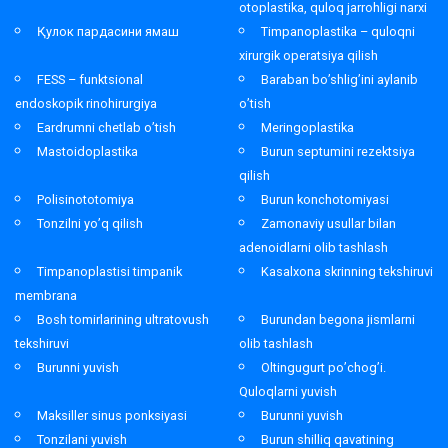
otoplastika, quloq jarrohligi narxi
Қулок пардасини ямаш
Timpanoplastika – quloqni
xirurgik operatsiya qilish
FESS – funktsional
Baraban bo’shlig’ini aylanib
endoskopik rinohirurgiya
o’tish
Eardrumni chetlab o’tish
Meringoplastika
Mastoidoplastika
Burun septumini rezektsiya
qilish
Polisinototomiya
Burun konchotomiyasi
Tonzilni yo’q qilish
Zamonaviy usullar bilan
adenoidlarni olib tashlash
Timpanoplastisi timpanik
Kasalxona skrinning tekshiruvi
membrana
Bosh tomirlarining ultratovush
Burundan begona jismlarni
tekshiruvi
olib tashlash
Burunni yuvish
Oltingugurt po’chog’i.
Quloqlarni yuvish
Maksiller sinus ponksiyasi
Burunni yuvish
Tonzilani yuvish
Burun shilliq qavatining