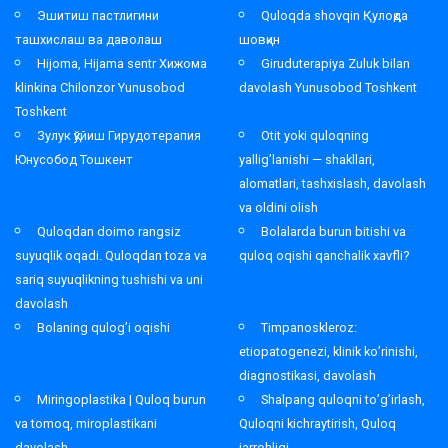
Эшитиш пастлигини
Quloqda shovqin Қулоқда
ташхислаш ва даволаш
шовқин
Hijoma, Hijama sentr Хижома
Giruduterapiya Zuluk bilan
klinkina Chilonzor Yunusobod
davolash Yunusobod Toshkent
Toshkent
Зулук қўйиш Гирудотерапия
Otit yoki quloqning
Юнусобод Тошкент
yallig’lanishi — shakllari,
alomatlari, tashxislash, davolash
va oldini olish
Quloqdan doimo rangsiz
Bolalarda burun bitishi va
suyuqlik oqadi. Quloqdan toza va
quloq oqishi qanchalik xavfli?
sariq suyuqlikning tushishi va uni
davolash
Bolaning qulog’i oqishi
Timpanoskleroz:
etiopatogenezi, klinik ko’rinishi,
diagnostikasi, davolash
Miringoplastika | Quloq burun
Shalpang quloqni to’g’irlash,
va tomoq, miroplastikani
Quloqni kichraytirish, Quloq
davolash
jarrohligi