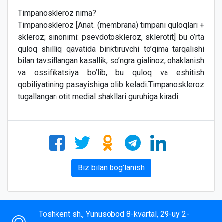
Timpanoskleroz nima?
Timpanoskleroz [Anat. (membrana) timpani quloqlari +
skleroz; sinonimi: psevdotoskleroz, sklerotit] bu o’rta
quloq shilliq qavatida biriktiruvchi to’qima tarqalishi
bilan tavsiflangan kasallik, so’ngra gialinoz, ohaklanish
va ossifikatsiya bo’lib, bu quloq va eshitish
qobiliyatining pasayishiga olib keladi.Timpanoskleroz
tugallangan otit medial shakllari guruhiga kiradi.
Biz bilan bog'lanish
Toshkent sh., Yunusobod 8-kvartal, 29-uy 2-