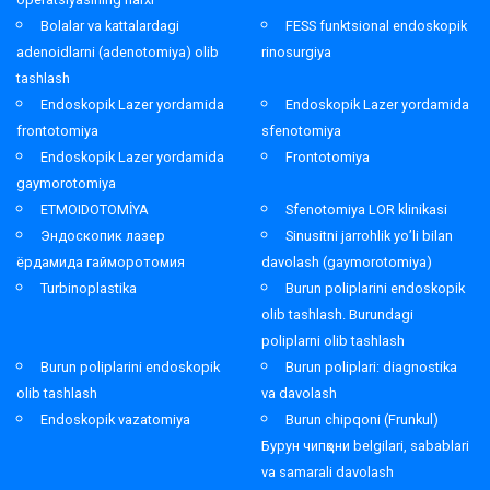
Bolalar va kattalardagi
FESS funktsional endoskopik
adenoidlarni (adenotomiya) olib
rinosurgiya
tashlash
Endoskopik Lazer yordamida
Endoskopik Lazer yordamida
frontotomiya
sfenotomiya
Endoskopik Lazer yordamida
Frontotomiya
gaymorotomiya
ETMOIDOTOMİYA
Sfenotomiya LOR klinikasi
Эндоскопик лазер
Sinusitni jarrohlik yo’li bilan
ёрдамида гайморотомия
davolash (gaymorotomiya)
Turbinoplastika
Burun poliplarini endoskopik
olib tashlash. Burundagi
poliplarni olib tashlash
Burun poliplarini endoskopik
Burun poliplari: diagnostika
olib tashlash
va davolash
Endoskopik vazatomiya
Burun chipqoni (Frunkul)
Бурун чипқони belgilari, sabablari
va samarali davolash