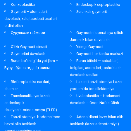
Konxoplastika
Endoskopik septoplastika
Gaymorit – alomatlari,
Surunkali gaymorit
davolash, xalq tabobati usullari,
oldini olish
Сурункали гайморит
Gaymoritni operatsiya qilish
Jarrohlik bilan davolash
O’tkir Gaymorit sinusit
Yiringli Gaymorit
Gaymoritni davolash
Gaymorit Lor klinika markazi
Burun bo’shlig’ida yot jism –
Burun bitishi — sabablari,
Бурун бўшлиғида ёт жисм
belgilari, asoratlari, tashxislash,
davolash usullari
Blefaroplastika narxlari,
Lazerli tonzillotomiya Lazer
sharhlar
yordamida tonzillektomiya
Transkanalikulyar lazerli
Uvuloplastika – Horlamani
endoskopik
davolash – Oson Nafas Olish
dakriyosistorinostomiya (TLED)
Tonzillotomiya: bodomsimon
Adenoidlarni lazer bilan olib
bezni olib tashlash
tashlash (lazer adenotomiya)
operatsiyasining narxi