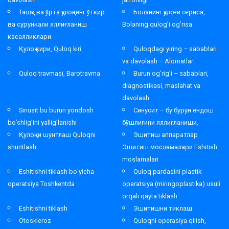
Ташқи ва ўрта қулоқнинг ўткир
Боланинг қулоғи оғриса,
ва сурункали яллиғланиш
Bolaning qulog’i og’risa
касалликлари
Қулоқ кири, Quloq kiri
Quloqdagi yiring – sabablari
va davolash – Alomatlar
Quloq travmasi, Barotravma
Burun og’rig’i – sabablari,
diagnostikasi, maslahat va
davolash.
Sinusit bu burun yondosh
Синусит – бу бурун ёндош
bo’shlig’ini yallig’lanishi
бўшлиғини яллиғланиши.
Қулоқни шунтлаш Quloqni
Эшитиш аппаратлар
shuntlash
Эшитиш мосламалари Eshitish
moslamalari
Eshitishni tiklash bo’yicha
Quloq pardasini plastik
operatsiya Toshkentda
operatsiya (miringoplastika) usuli
orqali qayta tiklash
Eshitishni tiklash
Эшитишни тиклаш
Otoskleroz
Quloqni operasiya qilish,