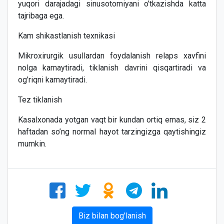
yuqori darajadagi sinusotomiyani o’tkazishda katta
tajribaga ega.
Kam shikastlanish texnikasi
Mikroxirurgik usullardan foydalanish relaps xavfini
nolga kamaytiradi, tiklanish davrini qisqartiradi va
og’riqni kamaytiradi.
Tez tiklanish
Kasalxonada yotgan vaqt bir kundan ortiq emas, siz 2
haftadan so’ng normal hayot tarzingizga qaytishingiz
mumkin.
Biz bilan bog'lanish