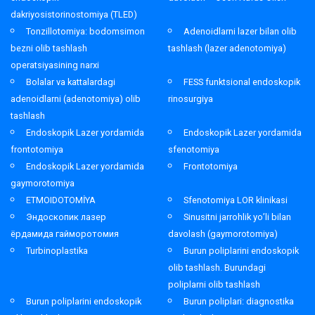
dakriyosistorinostomiya (TLED)
Tonzillotomiya: bodomsimon
Adenoidlarni lazer bilan olib
bezni olib tashlash
tashlash (lazer adenotomiya)
operatsiyasining narxi
Bolalar va kattalardagi
FESS funktsional endoskopik
adenoidlarni (adenotomiya) olib
rinosurgiya
tashlash
Endoskopik Lazer yordamida
Endoskopik Lazer yordamida
frontotomiya
sfenotomiya
Endoskopik Lazer yordamida
Frontotomiya
gaymorotomiya
ETMOIDOTOMİYA
Sfenotomiya LOR klinikasi
Эндоскопик лазер
Sinusitni jarrohlik yo’li bilan
ёрдамида гайморотомия
davolash (gaymorotomiya)
Turbinoplastika
Burun poliplarini endoskopik
olib tashlash. Burundagi
poliplarni olib tashlash
Burun poliplarini endoskopik
Burun poliplari: diagnostika