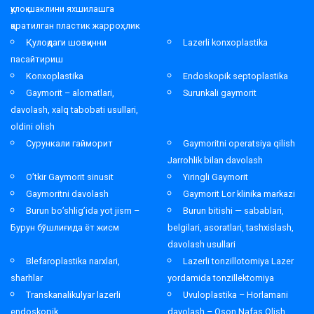
қулоқ шаклини яхшилашга
қаратилган пластик жарроҳлик
Қулоқдаги шовқинни
Lazerli konxoplastika
пасайтириш
Konxoplastika
Endoskopik septoplastika
Gaymorit – alomatlari,
Surunkali gaymorit
davolash, xalq tabobati usullari,
oldini olish
Сурункали гайморит
Gaymoritni operatsiya qilish
Jarrohlik bilan davolash
O’tkir Gaymorit sinusit
Yiringli Gaymorit
Gaymoritni davolash
Gaymorit Lor klinika markazi
Burun bo’shlig’ida yot jism –
Burun bitishi — sabablari,
Бурун бўшлиғида ёт жисм
belgilari, asoratlari, tashxislash,
davolash usullari
Blefaroplastika narxlari,
Lazerli tonzillotomiya Lazer
sharhlar
yordamida tonzillektomiya
Transkanalikulyar lazerli
Uvuloplastika – Horlamani
endoskopik
davolash – Oson Nafas Olish