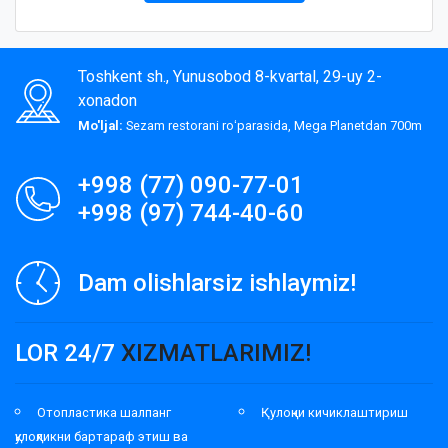
Toshkent sh., Yunusobod 8-kvartal, 29-uy 2-
xonadon
Mo'ljal:
Sezam restorani roʻparasida, Mega Planetdan 700m
+998 (77) 090-77-01
+998 (97) 744-40-60
Dam olishlarsiz ishlaymiz!
LOR 24/7
XIZMATLARIMIZ!
Отопластика шалпанг
Қулоқни кичиклаштириш
қулоқликни бартараф этиш ва