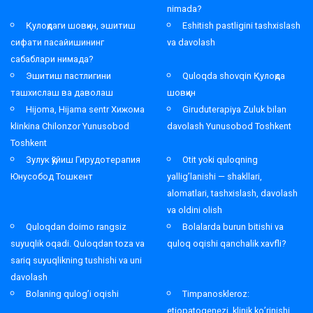
nimada?
Қулоқдаги шовқин, эшитиш
Eshitish pastligini tashxislash
сифати пасайишининг
va davolash
сабаблари нимада?
Эшитиш пастлигини
Quloqda shovqin Қулоқда
ташхислаш ва даволаш
шовқин
Hijoma, Hijama sentr Хижома
Giruduterapiya Zuluk bilan
klinkina Chilonzor Yunusobod
davolash Yunusobod Toshkent
Toshkent
Зулук қўйиш Гирудотерапия
Otit yoki quloqning
Юнусобод Тошкент
yallig’lanishi — shakllari,
alomatlari, tashxislash, davolash
va oldini olish
Quloqdan doimo rangsiz
Bolalarda burun bitishi va
suyuqlik oqadi. Quloqdan toza va
quloq oqishi qanchalik xavfli?
sariq suyuqlikning tushishi va uni
davolash
Bolaning qulog’i oqishi
Timpanoskleroz:
etiopatogenezi, klinik ko’rinishi,