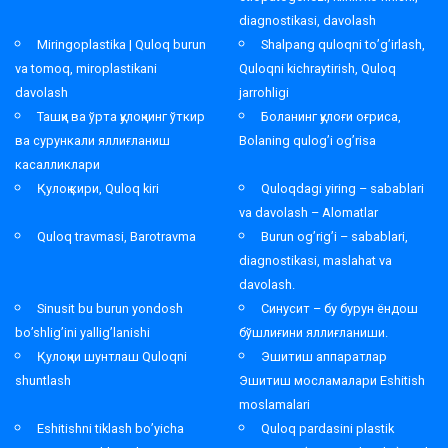
diagnostikasi, davolash
Miringoplastika | Quloq burun
Shalpang quloqni to’g’irlash,
va tomoq, miroplastikani
Quloqni kichraytirish, Quloq
davolash
jarrohligi
Ташқи ва ўрта қулоқнинг ўткир
Боланинг қулоғи оғриса,
ва сурункали яллиғланиш
Bolaning qulog’i og’risa
касалликлари
Қулоқ кири, Quloq kiri
Quloqdagi yiring – sabablari
va davolash – Alomatlar
Quloq travmasi, Barotravma
Burun og’rig’i – sabablari,
diagnostikasi, maslahat va
davolash.
Sinusit bu burun yondosh
Синусит – бу бурун ёндош
bo’shlig’ini yallig’lanishi
бўшлиғини яллиғланиши.
Қулоқни шунтлаш Quloqni
Эшитиш аппаратлар
shuntlash
Эшитиш мосламалари Eshitish
moslamalari
Eshitishni tiklash bo’yicha
Quloq pardasini plastik