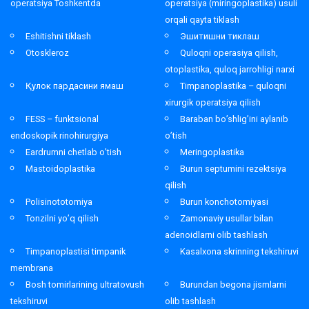
operatsiya Toshkentda
operatsiya (miringoplastika) usuli
orqali qayta tiklash
Eshitishni tiklash
Эшитишни тиклаш
Otoskleroz
Quloqni operasiya qilish,
otoplastika, quloq jarrohligi narxi
Қулок пардасини ямаш
Timpanoplastika – quloqni
xirurgik operatsiya qilish
FESS – funktsional
Baraban bo’shlig’ini aylanib
endoskopik rinohirurgiya
o’tish
Eardrumni chetlab o’tish
Meringoplastika
Mastoidoplastika
Burun septumini rezektsiya
qilish
Polisinototomiya
Burun konchotomiyasi
Tonzilni yo’q qilish
Zamonaviy usullar bilan
adenoidlarni olib tashlash
Timpanoplastisi timpanik
Kasalxona skrinning tekshiruvi
membrana
Bosh tomirlarining ultratovush
Burundan begona jismlarni
tekshiruvi
olib tashlash