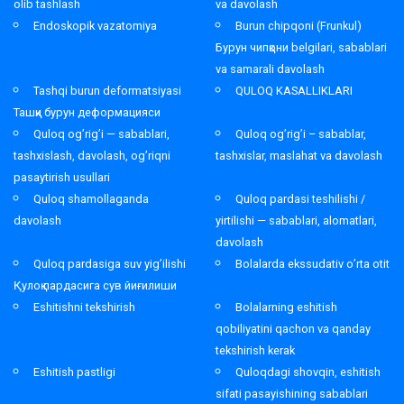
olib tashlash
va davolash
Endoskopik vazatomiya
Burun chipqoni (Frunkul)
Бурун чипқони belgilari, sabablari
va samarali davolash
Tashqi burun deformatsiyasi
QULOQ KASALLIKLARI
Ташқи бурун деформацияси
Quloq og’rig’i — sabablari,
Quloq og’rig’i – sabablar,
tashxislash, davolash, og’riqni
tashxislar, maslahat va davolash
pasaytirish usullari
Quloq shamollaganda
Quloq pardasi teshilishi /
davolash
yirtilishi — sabablari, alomatlari,
davolash
Quloq pardasiga suv yig’ilishi
Bolalarda ekssudativ o’rta otit
Қулоқ пардасига сув йиғилиши
Eshitishni tekshirish
Bolalarning eshitish
qobiliyatini qachon va qanday
tekshirish kerak
Eshitish pastligi
Quloqdagi shovqin, eshitish
sifati pasayishining sabablari